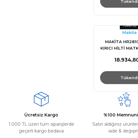
Tükend
Tükendi
Makita
MAKİTA HR2810
KIRICI HİLTİ MA
18.934,8
Tükend
Ücretsiz Kargo
%100 Memnuni
1.000 TL üzeri tüm siparişlerde
Satın aldığınız ürünle
geçerli kargo bedava
iade & değişi