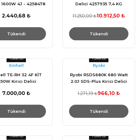
i 1600W 4J - 4258478
Delici 4257935 7,4 KG
4257935
2.440,68 ₺
10.912,50 ₺
11.250,00 ₺
Tükendi
Tükendi
Tükendi
Tükendi
Einhell
Ryobi
ell TE-RH 32 4F KİT
Ryobi RSDS680K 680 Watt
250W Kırıcı Delici
2.0J SDS-Plus Kırıcı Delici
7.000,00 ₺
966,10 ₺
1.271,19 ₺
Tükendi
Tükendi
Tükendi
Tükendi