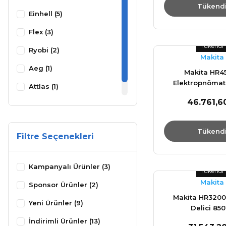
Tükend
Einhell (5)
Flex (3)
Tükendi
Ryobi (2)
Makita
Aeg (1)
Makita HR4
Elektropnömati
Attlas (1)
Delici 13
46.761,6
Black&Decker (1)
Tükend
Filtre Seçenekleri
Kampanyalı Ürünler (3)
Tükendi
Makita
Sponsor Ürünler (2)
Makita HR3200C
Yeni Ürünler (9)
Delici 85
İndirimli Ürünler (13)