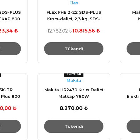
Flex
 SDS-PLUS
FLEX FHE 2-22 SDS-PLUS
Mak
ATKAP 800
Kırıcı-delici, 2,3 kg, SDS-
plus
23,34 ₺
10.815,56 ₺
12.782,02 ₺
i
Tükendi
Tükendi
Makita
3K-TR
Makita HR2470 Kırıcı Delici
 Plus 800
Matkap 780W
Elektr
 2.6 KG
00,00 ₺
8.270,00 ₺
i
Tükendi