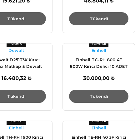
19.621,20 ₺
46.804,11 ₺
Tükendi
Tükendi
Tükendi
Tükendi
Dewalt
Einhell
alt D25133K Kırıcı
Einhell TC-RH 800 4F
ici Matkap & Dewalt
800W Kırıcı Delici 10 ADET
56 900 Watt 115 mm
KAMPANYA
16.480,32 ₺
30.000,00 ₺
Avuç Taşlama
Tükendi
Tükendi
Tükendi
Tükendi
Einhell
Einhell
ell TH-RH 1600 Kırıcı
Einhell TE-RH 40 3F Kırıcı