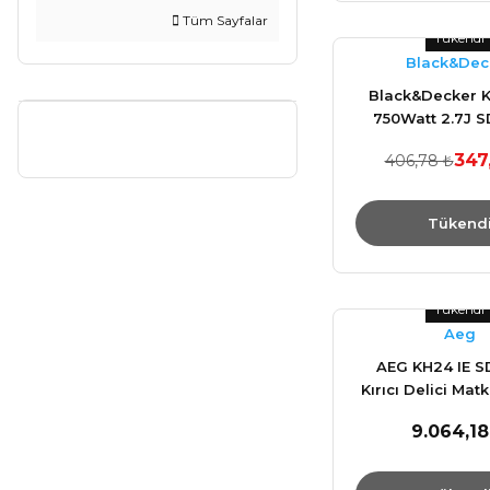
Tüm Sayfalar
Tükendi
Black&Dec
Black&Decker 
750Watt 2.7J S
Kırıcı/Deli
347
406,78 ₺
Tükend
Tükendi
Aeg
AEG KH24 IE S
Kırıcı Delici Ma
9.064,18