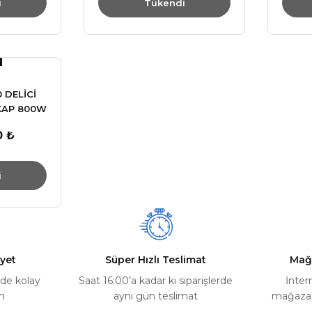
i
Tükendi
 DELİCİ
TKAP 800W
0 ₺
i
yet
Süper Hızlı Teslimat
Mağ
rde kolay
Saat 16:00’a kadar ki siparişlerde
İnter
m
aynı gün teslimat
mağazada