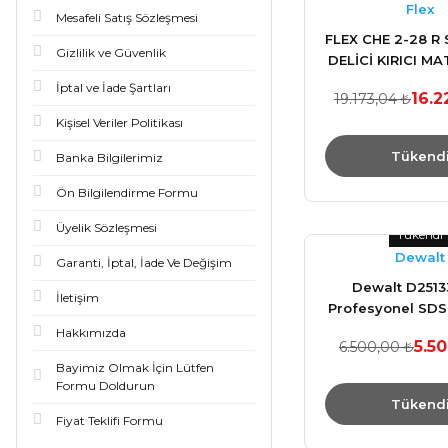
Flex
Mesafeli Satış Sözleşmesi
FLEX CHE 2-28 R
Gizlilik ve Güvenlik
DELİCİ KIRICI M
WATT
İptal ve İade Şartları
16.2
19.173,04 ₺
Kişisel Veriler Politikası
Tükend
Banka Bilgilerimiz
Ön Bilgilendirme Formu
Üyelik Sözleşmesi
Tükendi
Dewalt
Garanti, İptal, İade Ve Değişim
Dewalt D2513
İletişim
Profesyonel SDS
W Kırıcı Delici
Hakkımızda
5.5
6.500,00 ₺
Bayimiz Olmak İçin Lütfen
Formu Doldurun
Tükend
Fiyat Teklifi Formu