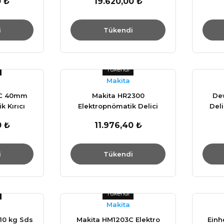
0 ₺
19.620,00 ₺
i
Tükendi
Tükendi
Makita
3C 40mm
Makita HR2300
Dew
k Kırıcı
Elektropnömatik Delici
Del
kap
Matkap
DWE41
0 ₺
11.976,40 ₺
i
Tükendi
Tükendi
Makita
10 kg Sds
Makita HM1203C Elektro
Einh