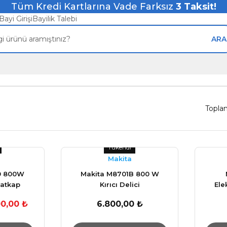
Tüm Kredi Kartlarına Vade Farksız
3
Taksit!
Bayi Girişi
Bayilik Talebi
ARA
Topla
Tükendi
Makita
0 800W
Makita M8701B 800 W
Matkap
Kırıcı Delici
Ele
00,00 ₺
6.800,00 ₺