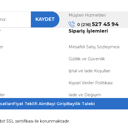
Müşteri Hizmetleri
KAYDET
527 45 94
0 (216)
r
Sipariş İşlemleri
er
Mesafeli Satış Sözleşmesi
Gizlilik ve Güvenlik
İptal ve İade Koşullari
Kişisel Veriler Politikası
ler
İade ve Değişim
satları
Fiyat Teklifi Alın
Bayi Girişi
Bayilik Talebi
6bit SSL sertifikası ile korunmaktadır.