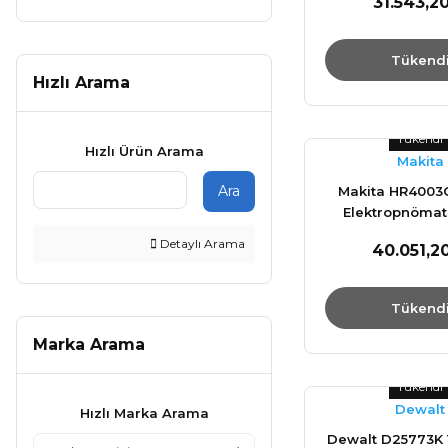
31.543,2
Tükend
Hızlı Arama
Tükendi
Hızlı Ürün Arama
Makita
Ara
Makita HR400
Elektropnömati
Delici Mat
Detaylı Arama
40.051,2
Tükend
Marka Arama
Tükendi
Dewalt
Hızlı Marka Arama
Dewalt D25773K 