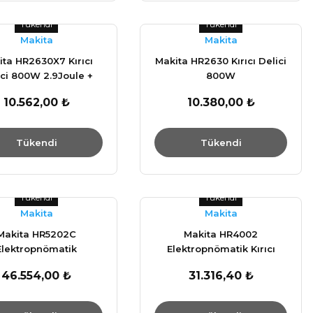
Tükendi
Tükendi
Makita
Makita
ita HR2630X7 Kırıcı
Makita HR2630 Kırıcı Delici
ici 800W 2.9Joule +
800W
Mandren Hediye
10.562,00 ₺
10.380,00 ₺
Tükendi
Tükendi
Tükendi
Tükendi
Makita
Makita
Makita HR5202C
Makita HR4002
Elektropnömatik
Elektropnömatik Kırıcı
/Delici 11 Kg 1510W 20
Delici 1050W
46.554,00 ₺
31.316,40 ₺
Joule