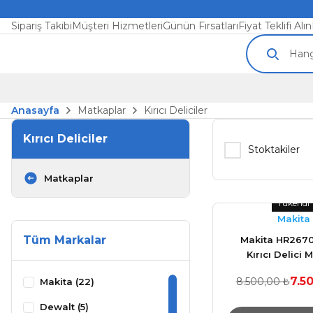
Sipariş Takibi
Müşteri Hizmetleri
Günün Fırsatları
Fiyat Teklifi Alın
Anasayfa
Matkaplar
Kırıcı Deliciler
Kırıcı Deliciler
Stoktakiler
Matkaplar
Tükendi
Makita
Tüm Markalar
Makita HR267
Kırıcı Delici 
7.5
8.500,00 ₺
Makita (22)
Dewalt (5)