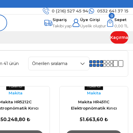
0 (216)
527 45 94
0532 641 37 15
0
Sipariş
Üye Girişi
Sepet
Takibi yap
Üyelik oluştur
0,00 TL
Kaçırma
m 41 ürün
Tükendi
Tükendi
Makita
Makita
Makita HR5212C
Makita HR4511C
ktropnömatik Kırıcı
Elektropnömatik Kırıcı
Delici 1510W
Delici 1350W
50.248,80 ₺
51.663,60 ₺