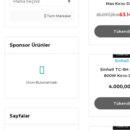
Max Kırıcı D
63.1
65.097,26 ₺
Tüm Markalar
Tükend
Sponsor Ürünler
Tükendi
Einhell
Einhell TC-RH
800W Kırıcı D
Ürün Bulunamadı.
4.000,00
Tükend
Sayfalar
Tükendi