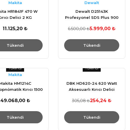
Makita
Dewalt
ita HR1841F 470 W
Dewalt D25143K
Kırıcı Delici 2 KG
Profesyonel SDS Plus 900
W Kırıcı Delici 3.1 KG
11.125,20 ₺
5.999,00 ₺
6.500,00 ₺
Tükendi
Tükendi
Tükendi
Tükendi
Makita
Makita HM1214C
DBK HD620-24 620 Watt
opnömatik Kırıcı 1500
Aksesuarlı Kırıcı Delici
W 25.7 Joule
(Çantalı)
49.068,00 ₺
254,24 ₺
305,08 ₺
Tükendi
Tükendi