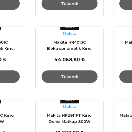
i
Tükendi
Tükendi
Makita
501C
Makita HR4013C
Mak
k Kırıcı
Elektropnömatik Kırıcı
50W
Delici 1100W
0 ₺
44.068,80 ₺
i
Tükendi
Tükendi
Makita
 Kırıcı
Makita HR2811FT Kırıcı
Makita
0W
Delici Matkap 800W