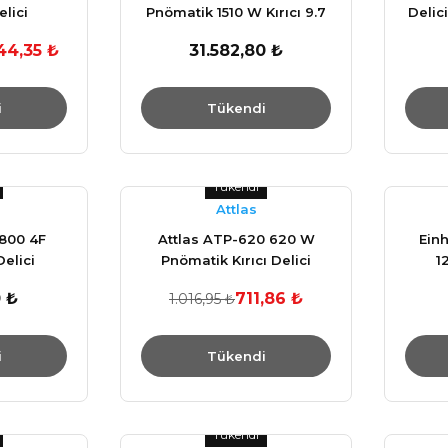
elici
Pnömatik 1510 W Kırıcı 9.7
Delic
KG
44,35 ₺
31.582,80 ₺
i
Tükendi
Tükendi
Attlas
 800 4F
Attlas ATP-620 620 W
Einh
elici
Pnömatik Kırıcı Delici
1
 ₺
711,86 ₺
1.016,95 ₺
i
Tükendi
Tükendi