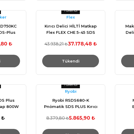
Tükendi
ker
Flex
KD750KC
Kırıcı Delici HİLTİ Matkap
Mak
DS-Plus
Flex FLEX CHE 5-45 SDS
Del
ci
MAX
,80 ₺
37.178,48 ₺
43.938,21 ₺
i
Tükendi
Tükendi
Ryobi
DS Plus
Ryobi RSDS680-K
tkap 800W
Pnömatik SDS PLUS Kırıcı
Delici 680 W
Kırıcı
 ₺
5.865,90 ₺
8.379,80 ₺