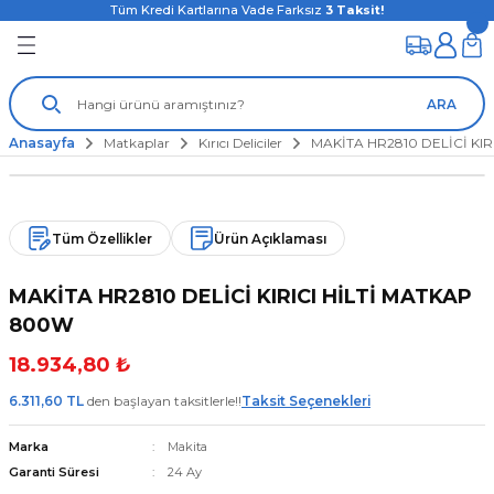
Tüm Kredi Kartlarına Vade Farksız
3
Taksit!
ARA
Anasayfa
Matkaplar
Kırıcı Deliciler
MAKİTA HR2810 DELİCİ KIR
Tüm Özellikler
Ürün Açıklaması
MAKİTA HR2810 DELİCİ KIRICI HİLTİ MATKAP
800W
18.934,80 ₺
6.311,60 TL
den başlayan taksitlerle!!
Taksit Seçenekleri
Marka
Makita
Garanti Süresi
24 Ay