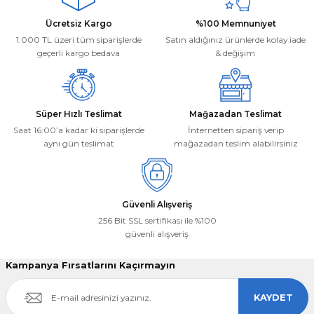
Ücretsiz Kargo
%100 Memnuniyet
1.000 TL üzeri tüm siparişlerde
Satın aldığınız ürünlerde kolay iade
geçerli kargo bedava
& değişim
Gönder
Süper Hızlı Teslimat
Mağazadan Teslimat
Saat 16:00’a kadar ki siparişlerde
İnternetten sipariş verip
aynı gün teslimat
mağazadan teslim alabilirsiniz
Güvenli Alışveriş
256 Bit SSL sertifikası ile %100
güvenli alışveriş
Kampanya Fırsatlarını Kaçırmayın
KAYDET