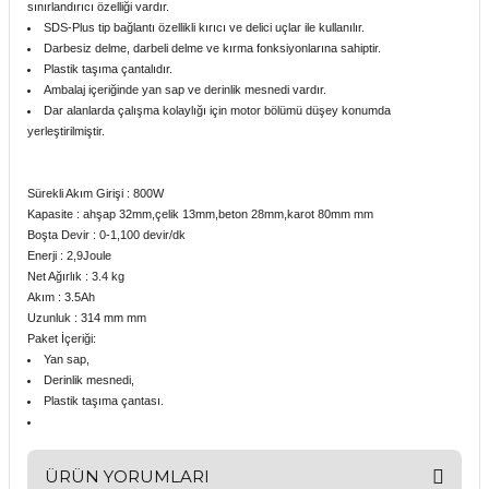
sınırlandırıcı özelliği vardır.
SDS-Plus tip bağlantı özellikli kırıcı ve delici uçlar ile kullanılır.
Darbesiz delme, darbeli delme ve kırma fonksiyonlarına sahiptir.
Plastik taşıma çantalıdır.
Ambalaj içeriğinde yan sap ve derinlik mesnedi vardır.
Dar alanlarda çalışma kolaylığı için motor bölümü düşey konumda
yerleştirilmiştir.
Sürekli Akım Girişi : 800W
Kapasite : ahşap 32mm,çelik 13mm,beton 28mm,karot 80mm mm
Boşta Devir : 0-1,100 devir/dk
Enerji : 2,9Joule
Net Ağırlık : 3.4 kg
Akım : 3.5Ah
Uzunluk : 314 mm mm
Paket İçeriği:
Yan sap,
Derinlik mesnedi,
Plastik taşıma çantası.
ÜRÜN YORUMLARI