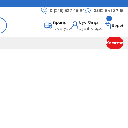
0 (216)
527 45 94
0532 641 37 15
Sipariş
Üye Girişi
Sepet
Takibi yap
Üyelik oluştur
Kaçırma