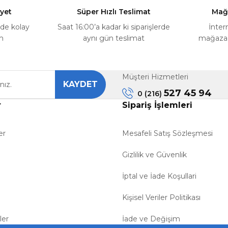
yet
Süper Hızlı Teslimat
Mağ
rde kolay
Saat 16:00’a kadar ki siparişlerde
İnter
m
aynı gün teslimat
mağazada
Müşteri Hizmetleri
KAYDET
527 45 94
0 (216)
r
Sipariş İşlemleri
er
Mesafeli Satış Sözleşmesi
Gizlilik ve Güvenlik
İptal ve İade Koşullari
Kişisel Veriler Politikası
ler
İade ve Değişim