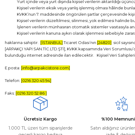
Yurt içinde veya yurt dışında kişisel verilerin aktarıldığı üçüncü
Kişisel verilerin eksik veya yanlış işlenmiş olması hâlinde bunl
KVKK’nun 7. maddesinde öngörülen şartlar çerçevesinde kişisel
Kişisel verilerin düzeltilmesi, silinmesi, yok edilmesi halinde bu
İşlenen verilerin münhasıran otomatik sistemler vasıtasıyla ana
Kişisel verilerin kanuna aykırı olarak işlenmesi sebebiyle zara
haklarına sahiptir.
[İSTANBUL]
Ticaret Odası’nın
[24820]
sicil sayısın
[ARPAKÇI YAPI SAN.TİC.LTD.ŞTİ], KVKK kapsamında Veri Sorumlusu’dur
bulunduğu internet adresinde ilan edilecektir. Kişisel Veri Sahipleri, 
E.posta:
[info@arpakcistore.com]
Telefon:
[0216 320 45 94]
Faks:
[0216 320 52 86 ]
Ücretsiz Kargo
%100 Memnuni
1.000 TL üzeri tüm siparişlerde
Satın aldığınız ürünle
geçerli kargo bedava
iade & değişi