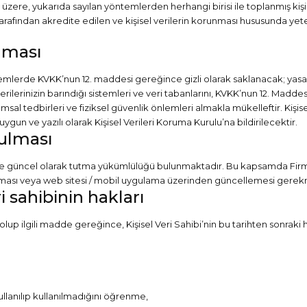
 üzere, yukarıda sayılan yöntemlerden herhangi birisi ile toplanmış ki
 tarafından akredite edilen ve kişisel verilerin korunması hususunda ye
unması
istemlerde KVKK’nun 12. maddesi gereğince gizli olarak saklanacak; yas
verilerinizin barındığı sistemleri ve veri tabanlarını, KVKK’nun 12. Madde
lımsal tedbirleri ve fiziksel güvenlik önlemleri almakla mükelleftir. Kişis
n ve yazılı olarak Kişisel Verileri Koruma Kurulu’na bildirilecektir.
tulması
ru ve güncel olarak tutma yükümlülüğü bulunmaktadır. Bu kapsamda Fir
laşması veya web sitesi / mobil uygulama üzerinden güncellemesi gere
i sahibinin hakları
up ilgili madde gereğince, Kişisel Veri Sahibi’nin bu tarihten sonraki ha
ullanılıp kullanılmadığını öğrenme,