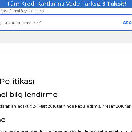
Tüm Kredi Kartlarına Vade Farksız
3
Taksit!
Bayi Girişi
Bayilik Talebi
ARA
Politikası
el bilgilendirme
rak anılacaktır) 24 Mart 2016 tarihinde kabul edilmiş, 7 Nisan 2016 tari
me
eriniz bu sayfada açıklandığı çerçevede; kaydedilecek, saklanacak, günc