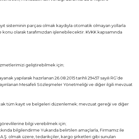
kayıt sisteminin parçası olmak kaydıyla otomatik olmayan yollarla
eme konu olarak tarafımızdan işlenebilecektir. KVKK kapsamında
metlerimizi geliştirebilmek için;
nak yapılarak hazırlanan 26.08.2015 tarihli 29457 sayılı RG’de
 yayınlanan Mesafeli Sözleşmeler Yönetmeliği ve diğer ilgili mevzuat
cak tüm kayıt ve belgeleri düzenlemek; mevzuat gereği ve diğer
revlilerine bilgi verebilmek için;
hakkında bilgilendirme Yukarıda belirtilen amaçlarla, Firmamız ile
. A.Ş. olmak üzere, tedarikçiler, kargo şirketleri gibi sunulan