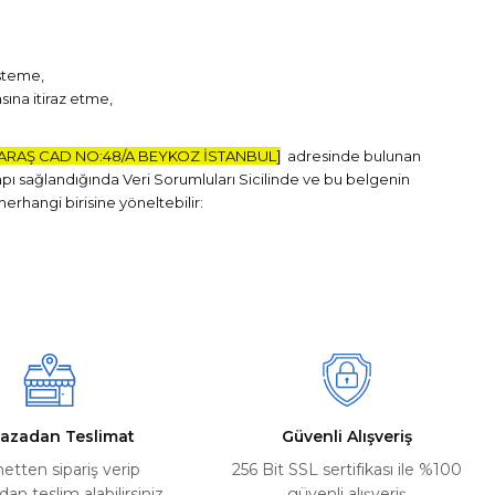
isteme,
sına itiraz etme,
ARAŞ CAD NO:48/A BEYKOZ İSTANBUL]
adresinde bulunan
pı sağlandığında Veri Sorumluları Sicilinde ve bu belgenin
herhangi birisine yöneltebilir:
azadan Teslimat
Güvenli Alışveriş
netten sipariş verip
256 Bit SSL sertifikası ile %100
n teslim alabilirsiniz
güvenli alışveriş