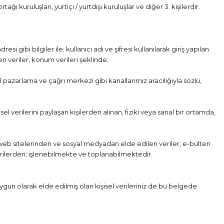
ağı kuruluşları, yurtiçi / yurtdışı kuruluşlar ve diğer 3. kişilerdir.
 gibi bilgiler ile; kullanıcı adı ve şifresi kullanılarak giriş yapılan
ren veriler, konum verileri şeklinde;
al pazarlama ve çağrı merkezi gibi kanallarımız aracılığıyla sözlü,
sel verilerini paylaşan kişilerden alınan, fiziki veya sanal bir ortamda,
) web sitelerinden ve sosyal medyadan elde edilen veriler, e-bülten
erilerden; işlenebilmekte ve toplanabilmektedir.
 uygun olarak elde edilmiş olan kişisel verileriniz de bu belgede