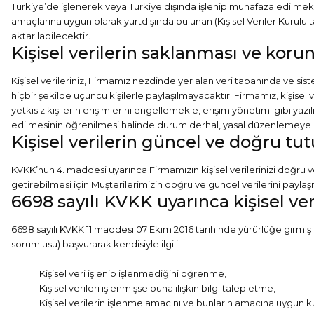
Türkiye’de işlenerek veya Türkiye dışında işlenip muhafaza edilmek
amaçlarına uygun olarak yurtdışında bulunan (Kişisel Veriler Kurulu
aktarılabilecektir.
Kişisel verilerin saklanması ve kor
Kişisel verileriniz, Firmamız nezdinde yer alan veri tabanında ve s
hiçbir şekilde üçüncü kişilerle paylaşılmayacaktır. Firmamız, kişisel 
yetkisiz kişilerin erişimlerini engellemekle, erişim yönetimi gibi yazı
edilmesinin öğrenilmesi halinde durum derhal, yasal düzenlemeye uygu
Kişisel verilerin güncel ve doğru tu
KVKK’nun 4. maddesi uyarınca Firmamızın kişisel verilerinizi doğ
getirebilmesi için Müşterilerimizin doğru ve güncel verilerini pay
6698 sayılı KVKK uyarınca kişisel ver
6698 sayılı KVKK 11.maddesi 07 Ekim 2016 tarihinde yürürlüğe girmiş ol
sorumlusu) başvurarak kendisiyle ilgili;
Kişisel veri işlenip işlenmediğini öğrenme,
Kişisel verileri işlenmişse buna ilişkin bilgi talep etme,
Kişisel verilerin işlenme amacını ve bunların amacına uygun k