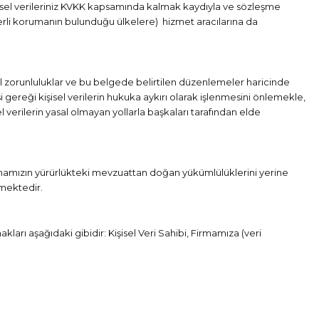
şisel verileriniz KVKK kapsamında kalmak kaydıyla ve sözleşme
terli korumanın bulunduğu ülkelere) hizmet aracılarına da
al zorunluluklar ve bu belgede belirtilen düzenlemeler haricinde
si gereği kişisel verilerin hukuka aykırı olarak işlenmesini önlemekle,
el verilerin yasal olmayan yollarla başkaları tarafından elde
mamızın yürürlükteki mevzuattan doğan yükümlülüklerini yerine
kmektedir.
kları aşağıdaki gibidir: Kişisel Veri Sahibi, Firmamıza (veri