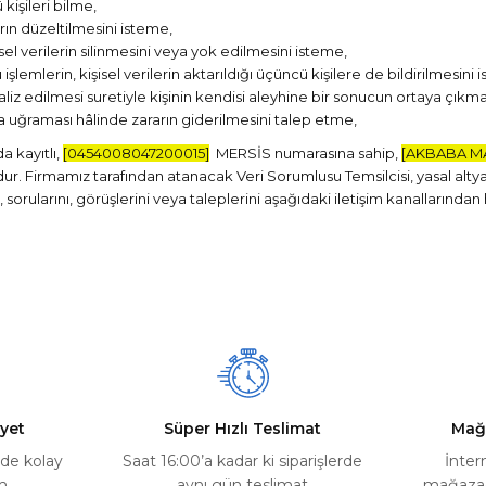
 kişileri bilme,
arın düzeltilmesini isteme,
 verilerin silinmesini veya yok edilmesini isteme,
 işlemlerin, kişisel verilerin aktarıldığı üçüncü kişilere de bildirilmesini 
liz edilmesi suretiyle kişinin kendisi aleyhine bir sonucun ortaya çıkma
ra uğraması hâlinde zararın giderilmesini talep etme,
da kayıtlı,
[0454008047200015]
MERSİS numarasına sahip,
[AKBABA M
. Firmamız tarafından atanacak Veri Sorumlusu Temsilcisi, yasal altya
sorularını, görüşlerini veya taleplerini aşağıdaki iletişim kanallarından 
yet
Süper Hızlı Teslimat
Mağ
rde kolay
Saat 16:00’a kadar ki siparişlerde
İnter
m
aynı gün teslimat
mağazada