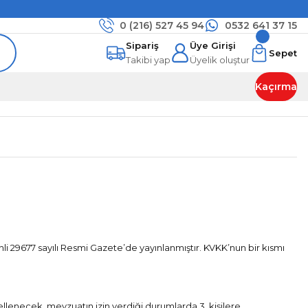
0 (216)
527 45 94
0532 641 37 15
Sipariş
Üye Girişi
Sepet
Takibi yap
Üyelik oluştur
Kaçırma
hli 29677 sayılı Resmi Gazete’de yayınlanmıştır. KVKK’nun bir kısmı
ellenecek, mevzuatın izin verdiği durumlarda 3. kişilere