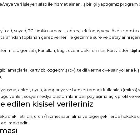
/veya Veri İşleyen sıfatı ile hizmet alınan, iş birliği yaptığımız program ort
 ad, soyad, TC kimlik numarası, adres, telefon, iş veya özel e-posta adresi
ıcı tarafından toplanan çerez verileri ile gezinme süre ve detaylarını içe
imiz, diğer satış kanalları, kağıt üzerindeki formlar, kartvizitler, dijit
bi amaçlarla, kartvizit, özgeçmiş (cv), teklif vermek ve sair yollarla kişi
;
og, yarışma, anket, oyun, kampanya ve benzeri amaçlı kullanılan (mikro
uğu veriler, sosyal medya platformlarından paylaşıma açık profil ve v
dilen kişisel verileriniz
ektronik ileti izni, ürün / hizmet satın alma ve diğer şekillerde hukuka
 edilmektedir.
ılması