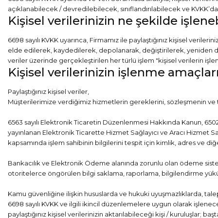
açıklanabilecek / devredilebilecek, sınıflandırılabilecek ve KVKK’da 
Kişisel verilerinizin ne şekilde işlen
6698 sayılı KVKK uyarınca, Firmamız ile paylaştığınız kişisel verile
elde edilerek, kaydedilerek, depolanarak, değiştirilerek, yeniden d
veriler üzerinde gerçekleştirilen her türlü işlem "kişisel verilerin iş
Kişisel verilerinizin işlenme amaçlar
Paylaştığınız kişisel veriler,
Müşterilerimize verdiğimiz hizmetlerin gereklerini, sözleşmenin ve 
6563 sayılı Elektronik Ticaretin Düzenlenmesi Hakkında Kanun, 6502 
yayınlanan Elektronik Ticarette Hizmet Sağlayıcı ve Aracı Hizmet Sağ
kapsamında işlem sahibinin bilgilerini tespit için kimlik, adres ve diğ
Bankacılık ve Elektronik Ödeme alanında zorunlu olan ödeme siste
otoritelerce öngörülen bilgi saklama, raporlama, bilgilendirme yük
Kamu güvenliğine ilişkin hususlarda ve hukuki uyuşmazlıklarda, tale
6698 sayılı KVKK ve ilgili ikincil düzenlemelere uygun olarak işlenece
paylaştığınız kişisel verilerinizin aktarılabileceği kişi / kuruluşlar; 