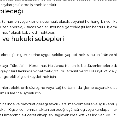
sayılan şekillerde işlenebilecektir.
ebileceği
riniz, tamamen veya kısmen, otomatik olarak, veyahut herhangi bir veri 
üzenlenerek, kısacası veriler üzerinde gerçekleştirilen her türlü işl
lenmesi” olarak kabul edilmektedir.
ı ve hukuki sebepleri
teknolojinin gereklerine uygun şekilde yapabilmek, sunulan ürün ve hiz
sayılı Tüketicinin Korunması Hakkında Kanun ile bu düzenlemelere daya
layıcılar Hakkında Yönetmelik, 27.11.2014 tarihli ve 29188 sayılı RG’de
er gerekli bilgileri kaydetmek için;
mleri, elektronik sözleşme veya kağıt ortamında işleme dayanak ola
ümlülüklerine uymak için;
p halinde ve mevzuat gereği savcılıklara, mahkemelere ve ilgili kamu gö
ktir. Kişisel verilerinizin aktarılabileceği üçüncü kişi veya kuruluşlar 
başta Firmamızın e-ticaret altyapısını sağlayan IdeaSoft Yazılım San. ve Tic