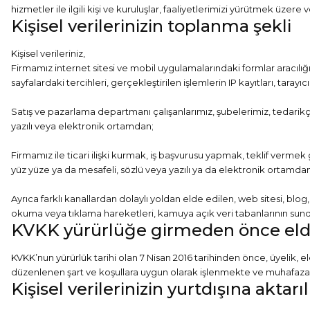
hizmetler ile ilgili kişi ve kuruluşlar, faaliyetlerimizi yürütmek üzere ve
Kişisel verilerinizin toplanma şekli
Kişisel verileriniz,
Firmamız internet sitesi ve mobil uygulamalarındaki formlar aracılığıyla
sayfalardaki tercihleri, gerçekleştirilen işlemlerin IP kayıtları, taray
Satış ve pazarlama departmanı çalışanlarımız, şubelerimiz, tedarikçiler
yazılı veya elektronik ortamdan;
Firmamız ile ticari ilişki kurmak, iş başvurusu yapmak, teklif vermek gi
yüz yüze ya da mesafeli, sözlü veya yazılı ya da elektronik ortamdan
Ayrıca farklı kanallardan dolaylı yoldan elde edilen, web sitesi, bl
okuma veya tıklama hareketleri, kamuya açık veri tabanlarının sund
KVKK yürürlüğe girmeden önce elde e
KVKK’nun yürürlük tarihi olan 7 Nisan 2016 tarihinden önce, üyelik, el
düzenlenen şart ve koşullara uygun olarak işlenmekte ve muhafaza
Kişisel verilerinizin yurtdışına aktar