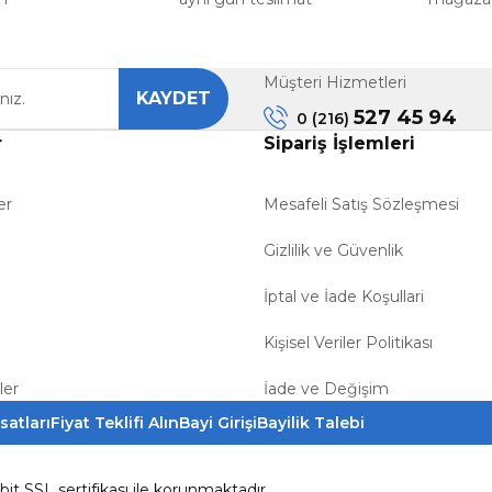
Müşteri Hizmetleri
KAYDET
527 45 94
0 (216)
r
Sipariş İşlemleri
er
Mesafeli Satış Sözleşmesi
Gizlilik ve Güvenlik
İptal ve İade Koşullari
Kişisel Veriler Politikası
ler
İade ve Değişim
satları
Fiyat Teklifi Alın
Bayi Girişi
Bayilik Talebi
6bit SSL sertifikası ile korunmaktadır.