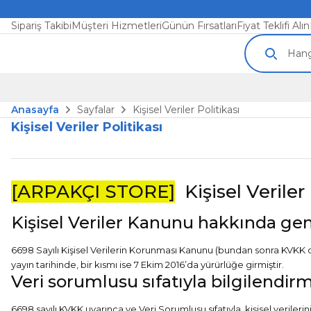
Sipariş Takibi
Müşteri Hizmetleri
Günün Fırsatları
Fiyat Teklifi Alın
Anasayfa
Sayfalar
Kişisel Veriler Politikası
Kişisel Veriler Politikası
[ARPAKÇI STORE]
Kişisel Veriler 
Kişisel Veriler Kanunu hakkında gen
6698 Sayılı Kişisel Verilerin Korunması Kanunu (bundan sonra KVKK ola
yayın tarihinde, bir kısmı ise 7 Ekim 2016’da yürürlüğe girmiştir.
Veri sorumlusu sıfatıyla bilgilendir
6698 sayılı KVKK uyarınca ve Veri Sorumlusu sıfatıyla, kişisel veril