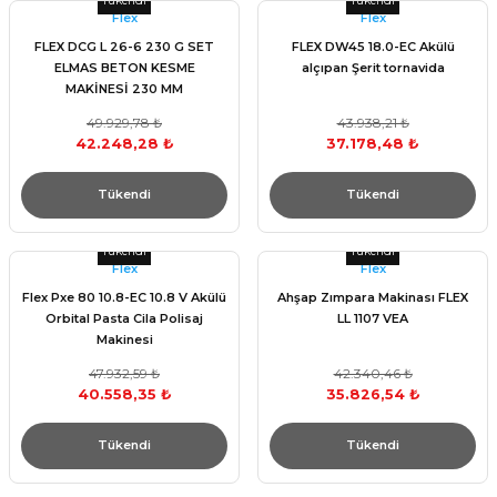
Tükendi
Tükendi
Flex
Flex
FLEX DCG L 26-6 230 G SET
FLEX DW45 18.0-EC Akülü
ELMAS BETON KESME
alçıpan Şerit tornavida
MAKİNESİ 230 MM
49.929,78 ₺
43.938,21 ₺
42.248,28 ₺
37.178,48 ₺
Tükendi
Tükendi
Tükendi
Tükendi
Flex
Flex
Flex Pxe 80 10.8-EC 10.8 V Akülü
Ahşap Zımpara Makinası FLEX
Orbital Pasta Cila Polisaj
LL 1107 VEA
Makinesi
47.932,59 ₺
42.340,46 ₺
40.558,35 ₺
35.826,54 ₺
Tükendi
Tükendi