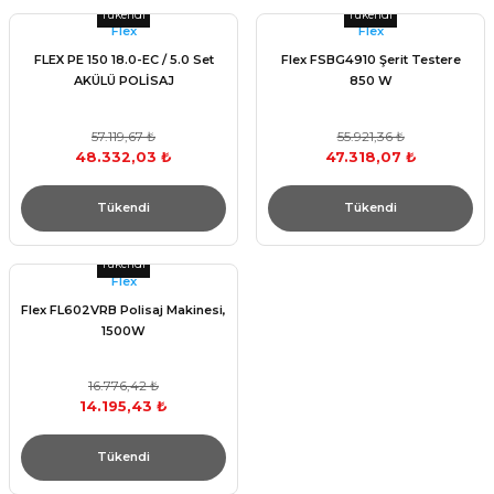
Tükendi
Tükendi
Flex
Flex
FLEX PE 150 18.0-EC / 5.0 Set
Flex FSBG4910 Şerit Testere
AKÜLÜ POLİSAJ
850 W
57.119,67 ₺
55.921,36 ₺
48.332,03 ₺
47.318,07 ₺
Tükendi
Tükendi
Tükendi
Flex
Flex FL602VRB Polisaj Makinesi,
1500W
16.776,42 ₺
14.195,43 ₺
Tükendi