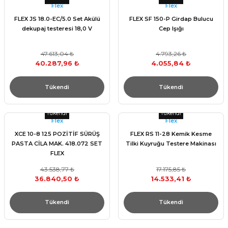
Flex
Flex
FLEX JS 18.0-EC/5.0 Set Akülü
FLEX SF 150-P Girdap Bulucu
dekupaj testeresi 18,0 V
Cep Işığı
47.613,04 ₺
4.793,26 ₺
40.287,96 ₺
4.055,84 ₺
Tükendi
Tükendi
Tükendi
Tükendi
Flex
Flex
XCE 10-8 125 POZİTİF SÜRÜŞ
FLEX RS 11-28 Kemik Kesme
PASTA CİLA MAK. 418.072 SET
Tilki Kuyruğu Testere Makinası
FLEX
43.538,77 ₺
17.175,85 ₺
36.840,50 ₺
14.533,41 ₺
Tükendi
Tükendi