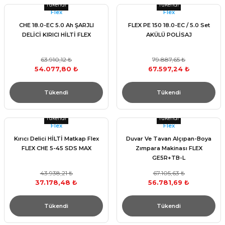
Tükendi
Tükendi
Flex
Flex
CHE 18.0-EC 5.0 Ah ŞARJLI
FLEX PE 150 18.0-EC / 5.0 Set
DELİCİ KIRICI HİLTİ FLEX
AKÜLÜ POLİSAJ
63.910,12 ₺
79.887,65 ₺
54.077,80 ₺
67.597,24 ₺
Tükendi
Tükendi
Tükendi
Tükendi
Flex
Flex
Kırıcı Delici HİLTİ Matkap Flex
Duvar Ve Tavan Alçıpan-Boya
FLEX CHE 5-45 SDS MAX
Zımpara Makinası FLEX
GE5R+TB-L
43.938,21 ₺
67.105,63 ₺
37.178,48 ₺
56.781,69 ₺
Tükendi
Tükendi