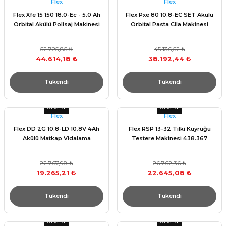
Flex
Flex
Flex Xfe 15 150 18.0-Ec - 5.0 Ah
Flex Pxe 80 10.8-EC SET Akülü
Orbital Akülü Polisaj Makinesi
Orbital Pasta Cila Makinesi
52.725,85 ₺
45.136,52 ₺
44.614,18 ₺
38.192,44 ₺
Tükendi
Tükendi
Tükendi
Tükendi
Flex
Flex
Flex DD 2G 10.8-LD 10,8V 4Ah
Flex RSP 13-32 Tilki Kuyruğu
Akülü Matkap Vidalama
Testere Makinesi 438.367
22.767,98 ₺
26.762,36 ₺
19.265,21 ₺
22.645,08 ₺
Tükendi
Tükendi
Tükendi
Tükendi