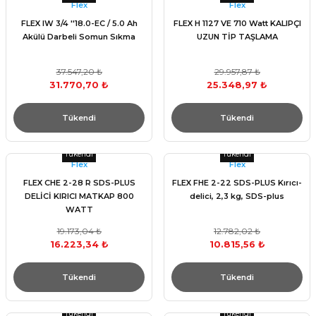
Flex
Flex
FLEX IW 3/4 ''18.0-EC / 5.0 Ah
FLEX H 1127 VE 710 Watt KALIPÇI
Akülü Darbeli Somun Sıkma
UZUN TİP TAŞLAMA
37.547,20 ₺
29.957,87 ₺
31.770,70 ₺
25.348,97 ₺
Tükendi
Tükendi
Tükendi
Tükendi
Flex
Flex
FLEX CHE 2-28 R SDS-PLUS
FLEX FHE 2-22 SDS-PLUS Kırıcı-
DELİCİ KIRICI MATKAP 800
delici, 2,3 kg, SDS-plus
WATT
19.173,04 ₺
12.782,02 ₺
16.223,34 ₺
10.815,56 ₺
Tükendi
Tükendi
Tükendi
Tükendi