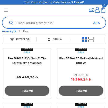
Tüm Kredi Kartlarına Vade Farksız
3
Taksit!
0
ARA
Anasayfa
Flex
FİLTRELE
(1)
SIRALA
Tükendi
Tükendi
Flex
Flex
Flex BHW 812VV Sulu El Tipi
Flex PE 8-4 80 Polisaj Makinesi
Karot Delme Makinesi
800 W
21.969,11 ₺
49.440,96 ₺
18.589,24 ₺
Tükendi
Tükendi
Tükendi
Tükendi
Flex
Flex