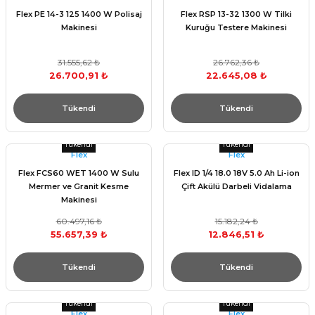
Flex PE 14-3 125 1400 W Polisaj
Flex RSP 13-32 1300 W Tilki
Makinesi
Kuruğu Testere Makinesi
31.555,62 ₺
26.762,36 ₺
26.700,91 ₺
22.645,08 ₺
Tükendi
Tükendi
Tükendi
Tükendi
Flex
Flex
Flex FCS60 WET 1400 W Sulu
Flex ID 1/4 18.0 18V 5.0 Ah Li-ion
Mermer ve Granit Kesme
Çift Akülü Darbeli Vidalama
Makinesi
60.497,16 ₺
15.182,24 ₺
55.657,39 ₺
12.846,51 ₺
Tükendi
Tükendi
Tükendi
Tükendi
Flex
Flex