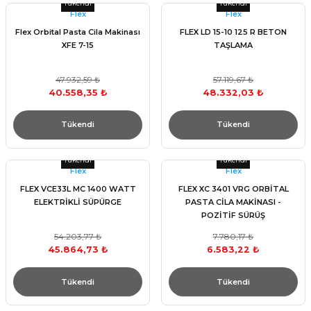
Tükendi
Tükendi
Flex
Flex
Flex Orbital Pasta Cila Makinası
FLEX LD 15-10 125 R BETON
XFE 7-15
TAŞLAMA
47.932,59 ₺
57.119,67 ₺
40.558,35 ₺
48.332,03 ₺
Tükendi
Tükendi
Tükendi
Tükendi
Flex
Flex
FLEX VCE33L MC 1400 WATT
FLEX XC 3401 VRG ORBİTAL
ELEKTRİKLİ SÜPÜRGE
PASTA CİLA MAKİNASI -
POZİTİF SÜRÜŞ
54.203,77 ₺
7.780,17 ₺
45.864,73 ₺
6.583,22 ₺
Tükendi
Tükendi