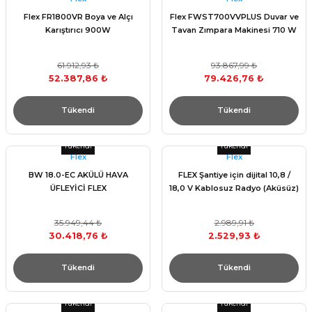
Flex FR1800VR Boya ve Alçı
Flex FWST700VVPLUS Duvar ve
Karıştırıcı 900W
Tavan Zımpara Makinesi 710 W
61.912,93 ₺
93.867,99 ₺
52.387,86 ₺
79.426,76 ₺
Tükendi
Tükendi
Tükendi
Tükendi
Flex
Flex
BW 18.0-EC AKÜLÜ HAVA
FLEX Şantiye için dijital 10,8 /
ÜFLEYİCİ FLEX
18,0 V Kablosuz Radyo (Aküsüz)
35.949,44 ₺
2.989,91 ₺
30.418,76 ₺
2.529,93 ₺
Tükendi
Tükendi
Tükendi
Tükendi