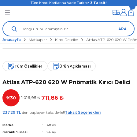
Tüm Kredi Kartlarına Vade Farksız
3
Taksit!
ARA
Anasayfa
Matkaplar
Kırıcı Deliciler
Attlas ATP-620 620 W Pnömat
Tüm Özellikler
Ürün Açıklaması
Attlas ATP-620 620 W Pnömatik Kırıcı Delici
711,86 ₺
%30
1.016,95 ₺
237,29 TL
den başlayan taksitlerle!!
Taksit Seçenekleri
Marka
Attlas
Garanti Süresi
24 Ay