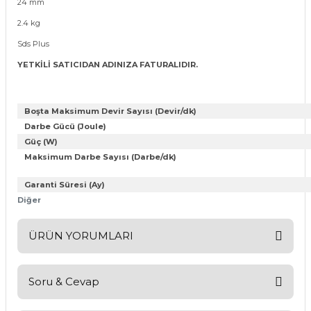
24 mm
2.4 kg
Sds Plus
YETKİLİ SATICIDAN ADINIZA FATURALIDIR.
Boşta Maksimum Devir Sayısı (Devir/dk)
Darbe Gücü (Joule)
Güç (W)
Maksimum Darbe Sayısı (Darbe/dk)
Garanti Süresi (Ay)
Diğer
ÜRÜN YORUMLARI
Soru & Cevap
Bu ürüne ilk yorumu siz yapın!