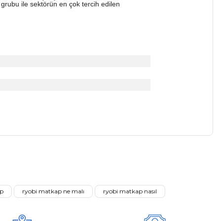
n grubu ile sektörün en çok tercih edilen
a iletebilirsiniz.
ap
ryobi matkap ne malı
ryobi matkap nasıl