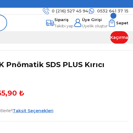
0 (216)
527 45 94
0532 641 37 15
Sipariş
Üye Girişi
Sepet
Takibi yap
Üyelik oluştur
Kaçırma
K Pnömatik SDS PLUS Kırıcı
65,90 ₺
lerle!!
Taksit Seçenekleri