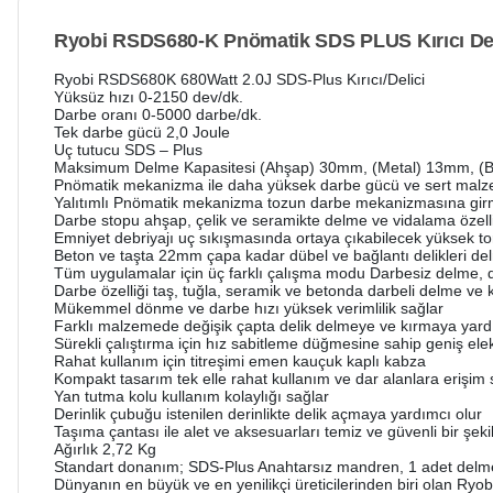
Ryobi RSDS680-K Pnömatik SDS PLUS Kırıcı Del
Ryobi RSDS680K 680Watt 2.0J SDS-Plus Kırıcı/Delici
Yüksüz hızı 0-2150 dev/dk.
Darbe oranı 0-5000 darbe/dk.
Tek darbe gücü 2,0 Joule
Uç tutucu SDS – Plus
Maksimum Delme Kapasitesi (Ahşap) 30mm, (Metal) 13mm, (
Pnömatik mekanizma ile daha yüksek darbe gücü ve sert mal
Yalıtımlı Pnömatik mekanizma tozun darbe mekanizmasına girm
Darbe stopu ahşap, çelik ve seramikte delme ve vidalama özell
Emniyet debriyajı uç sıkışmasında ortaya çıkabilecek yüksek to
Beton ve taşta 22mm çapa kadar dübel ve bağlantı delikleri de
Tüm uygulamalar için üç farklı çalışma modu Darbesiz delme, d
Darbe özelliği taş, tuğla, seramik ve betonda darbeli delme ve 
Mükemmel dönme ve darbe hızı yüksek verimlilik sağlar
Farklı malzemede değişik çapta delik delmeye ve kırmaya yardım
Sürekli çalıştırma için hız sabitleme düğmesine sahip geniş elek
Rahat kullanım için titreşimi emen kauçuk kaplı kabza
Kompakt tasarım tek elle rahat kullanım ve dar alanlara erişim 
Yan tutma kolu kullanım kolaylığı sağlar
Derinlik çubuğu istenilen derinlikte delik açmaya yardımcı olur
Taşıma çantası ile alet ve aksesuarları temiz ve güvenli bir şek
Ağırlık 2,72 Kg
Standart donanım; SDS-Plus Anahtarsız mandren, 1 adet delme
Dünyanın en büyük ve en yenilikçi üreticilerinden biri olan Ryobi