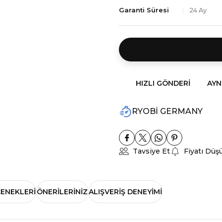
Garanti Süresi
24 Ay
HIZLI GÖNDERI
AYN
RYOBİ GERMANY
Tavsiye Et
Fiyatı Düş
ÇENEKLERI
ÖNERILERINIZ
ALIŞVERIŞ DENEYIMI