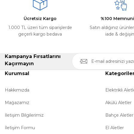
Bu ürüne benzer farklı alternatifler olmalı.
Ücretsiz Kargo
%100 Memnuni
1.000 TL üzeri tüm siparişlerde
Satın aldığınız ürünle
geçerli kargo bedava
iade & değişi
Kampanya Fırsatlarını
Kaçırmayın
Kurumsal
Kategorile
Hakkımızda
Elektrikli Aletl
Mağazamız
Akülü Aletler
İletişim Bilgilerimiz
Bahçe Aletler
İletişim Formu
El Aletler