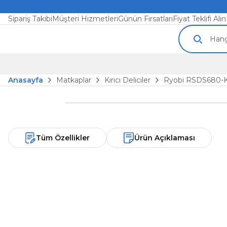
Sipariş Takibi
Müşteri Hizmetleri
Günün Fırsatları
Fiyat Teklifi Alın
Anasayfa
Matkaplar
Kırıcı Deliciler
Ryobi RSDS680-K 
Tüm Özellikler
Ürün Açıklaması