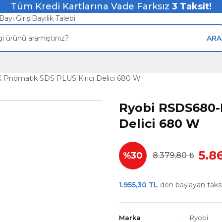
Tüm Kredi Kartlarına Vade Farksız
3
Taksit!
Bayi Girişi
Bayilik Talebi
ARA
Pnömatik SDS PLUS Kırıcı Delici 680 W
Ryobi RSDS680-
Delici 680 W
5.8
%30
8.379,80 ₺
1.955,30 TL
den başlayan taksit
Marka
Ryobi