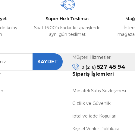
yet
Süper Hızlı Teslimat
Mağ
rde kolay
Saat 16:00’a kadar ki siparişlerde
İnter
m
aynı gün teslimat
mağazada
Gönder
Müşteri Hizmetleri
KAYDET
527 45 94
0 (216)
r
Sipariş İşlemleri
er
Mesafeli Satış Sözleşmesi
Gizlilik ve Güvenlik
İptal ve İade Koşullari
Kişisel Veriler Politikası