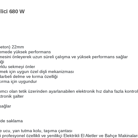
ici 680 W
Beton) 22mm
zemede yüksek performans
esini önleyerek uzun süreli çalışma ve yüksek performans sağlar
iği
rklu sekmeyi önler
lmek için uygun özel dişli mekanizması
arbeli delme ve kırma özelliği
kırma için uygundur
cı olan tetik üzerinden ayarlanabilen elektronik hız daha fazla kontrol
tronik şalter
sağlar
ilde saklama
 ucu, yan tutma kolu, taşıma çantası
 profesyonel özellikli ve yenilikçi Elektrikli El Aletler ve Bahçe Makinal