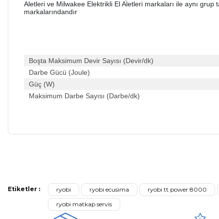
Aletleri ve Milwakee Elektrikli El Aletleri markaları ile aynı gru
markalarındandır
Boşta Maksimum Devir Sayısı (Devir/dk)
Darbe Gücü (Joule)
Güç (W)
Maksimum Darbe Sayısı (Darbe/dk)
Bu ürünün fiyat bilgisi, resim, ürün açıklamalarında ve diğer ko
Kargom ne aşamada lütfen bilgi verin, size ulaşamıyorum.
Görüş ve önerileriniz için teşekkür ederiz.
Mehmet Kayış | 17/02/2026
Ürün resmi kalitesiz, bozuk veya görüntülenemiyor.
Deneyimini Paylaş
Ürün açıklamasında eksik bilgiler bulunuyor.
Etiketler :
ryobi
ryobi ecusima
ryobi tt power 8000
Ürün bilgilerinde hatalar bulunuyor.
ryobi matkap servis
Ürün fiyatı diğer sitelerden daha pahalı.