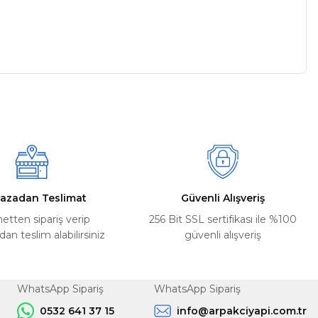
a iletebilirsiniz.
azadan Teslimat
Güvenli Alışveriş
netten sipariş verip
256 Bit SSL sertifikası ile %100
n teslim alabilirsiniz
güvenli alışveriş
WhatsApp Sipariş
WhatsApp Sipariş
0532 641 37 15
info@arpakciyapi.com.tr