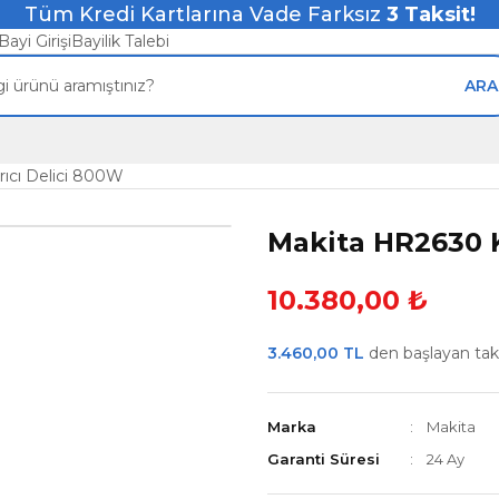
Tüm Kredi Kartlarına Vade Farksız
3
Taksit!
Bayi Girişi
Bayilik Talebi
ARA
rıcı Delici 800W
Makita HR2630 K
10.380,00 ₺
3.460,00 TL
den başlayan taksi
Marka
Makita
Garanti Süresi
24 Ay