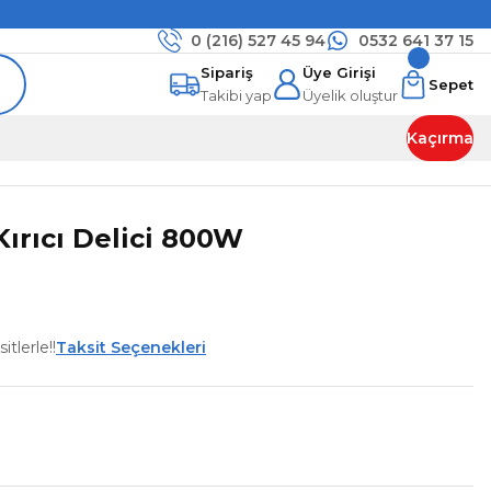
0 (216)
527 45 94
0532 641 37 15
Sipariş
Üye Girişi
Sepet
Takibi yap
Üyelik oluştur
Kaçırma
ırıcı Delici 800W
tlerle!!
Taksit Seçenekleri