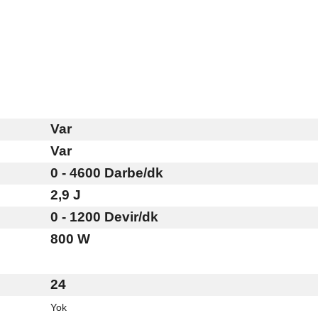
Var
Var
0 - 4600 Darbe/dk
2,9 J
0 - 1200 Devir/dk
800 W
24
Yok