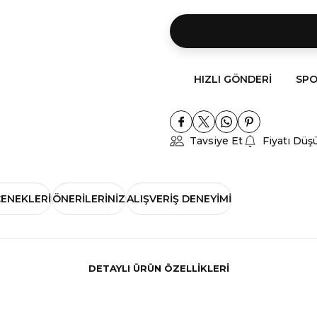
HIZLI GÖNDERI
SPO
Tavsiye Et
Fiyatı Düş
ÇENEKLERI
ÖNERILERINIZ
ALIŞVERIŞ DENEYIMI
DETAYLI ÜRÜN ÖZELLİKLERİ