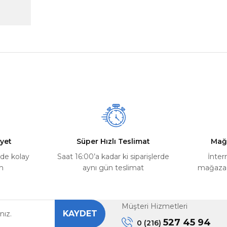
nularda yetersiz gördüğünüz noktaları öneri formunu kullanarak tarafımız
Ürün hakkında henüz soru sorulmamış.
Bu ürüne ilk yorumu siz yapın!
Yorum Yaz
Soru Sor
yet
Süper Hızlı Teslimat
Mağ
rde kolay
Saat 16:00’a kadar ki siparişlerde
İnter
m
aynı gün teslimat
mağazada
Müşteri Hizmetleri
KAYDET
Gönder
527 45 94
0 (216)