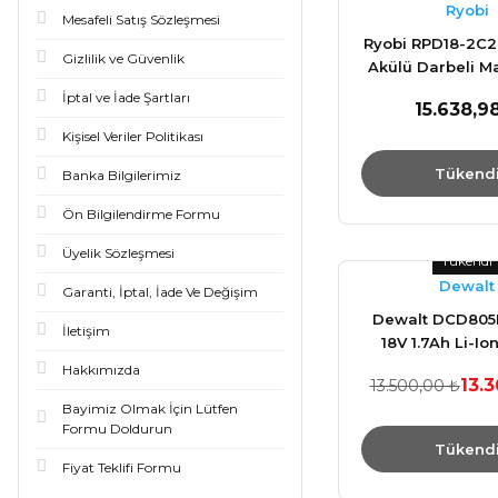
Ryobi
Mesafeli Satış Sözleşmesi
Ryobi RPD18-2C
Gizlilik ve Güvenlik
Akülü Darbeli M
51330058
İptal ve İade Şartları
15.638,9
Kişisel Veriler Politikası
Tükend
Banka Bilgilerimiz
Ön Bilgilendirme Formu
Üyelik Sözleşmesi
Tükendi
Dewalt
Garanti, İptal, İade Ve Değişim
Dewalt DCD80
İletişim
18V 1.7Ah Li-I
Stack Çift Bat
Hakkımızda
13.3
13.500,00 ₺
Profesyonel K
Bayimiz Olmak İçin Lütfen
Matkap
Formu Doldurun
Tükend
Fiyat Teklifi Formu