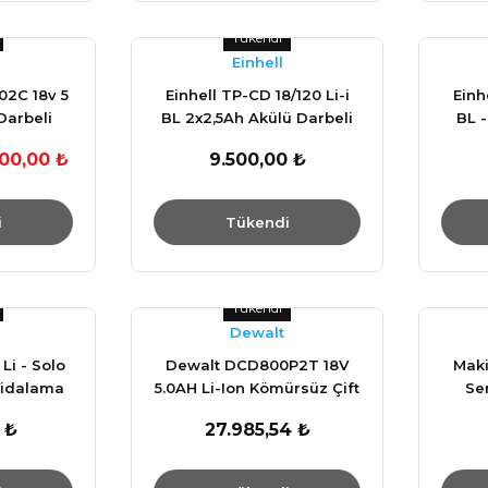
Tükendi
Einhell
2C 18v 5
Einhell TP-CD 18/120 Li-i
Einh
arbeli
BL 2x2,5Ah Akülü Darbeli
BL -
atkap
Vidalama Matkap 120 NM
Vi
000,00 ₺
9.500,00 ₺
D
i
Tükendi
Tükendi
Dewalt
Li - Solo
Dewalt DCD800P2T 18V
Maki
 Vidalama
5.0AH Li-Ion Kömürsüz Çift
Se
Hariç
Akülü Darbesiz Matkap
 ₺
27.985,54 ₺