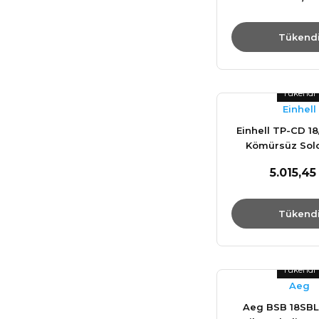
Tükend
Tükendi
Einhell
Einhell TP-CD 18
Kömürsüz Solo
Vidalama - 4
5.015,45
Tükend
Tükendi
Aeg
Aeg BSB 18SB