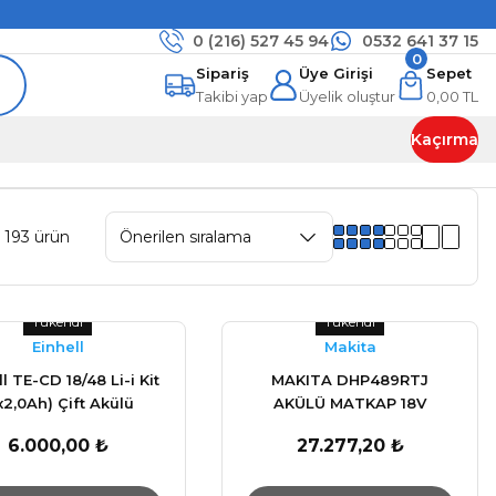
0 (216)
527 45 94
0532 641 37 15
0
Sipariş
Üye Girişi
Sepet
Takibi yap
Üyelik oluştur
0,00 TL
Kaçırma
 193 ürün
Tükendi
Tükendi
Einhell
Makita
l TE-CD 18/48 Li-i Kit
MAKITA DHP489RTJ
x2,0Ah) Çift Akülü
AKÜLÜ MATKAP 18V
rbeli Vidalama -
VİDALAMA
6.000,00 ₺
27.277,20 ₺
4513935