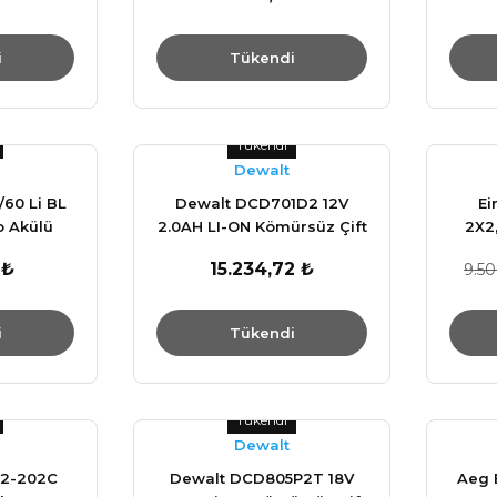
i
Tükendi
Tükendi
Dewalt
/60 Li BL
Dewalt DCD701D2 12V
Ei
 Akülü
2.0AH LI-ON Kömürsüz Çift
2X2,
514210
Akülü Kompakt Darbeli
Parça
 ₺
15.234,72 ₺
9.5
Matkap
D
i
Tükendi
Tükendi
Dewalt
L2-202C
Dewalt DCD805P2T 18V
Aeg 