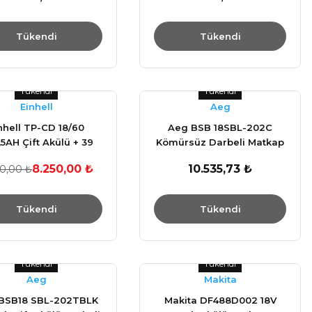
Tükendi
Tükendi
Tükendi
Tükendi
Einhell
Aeg
nhell TP-CD 18/60
Aeg BSB 18SBL-202C
5AH Çift Akülü + 39
Kömürsüz Darbeli Matkap
 Ağır Hizmet Çantalı
18V 13mm 60Nm (Aküsüz)
8.250,00 ₺
10.535,73 ₺
00,00 ₺
arbeli Vidalama
Tükendi
Tükendi
Tükendi
Tükendi
Aeg
Makita
BSB18 SBL-202TBLK
Makita DF488D002 18V