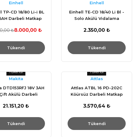
Einhell
Einhell
ll TP-CD 18/80 Li-i BL
Einhell TE-CD 18/40 Li Bl -
5AH Darbeli Matkap
Solo Akülü Vidalama
Vidalama 80NM
4513997
8.000,00 ₺
2.350,00 ₺
0,00 ₺
Tükendi
Tükendi
Tükendi
Tükendi
Makita
Attlas
a DTD153RFJ 18V 3AH
Attlas ATBL 16 PD-202C
 Çift Akülü Darbeli
Köürsüz Darbeli Matkap
Vidalama
16V Çift Akülü
21.151,20 ₺
3.570,64 ₺
Tükendi
Tükendi