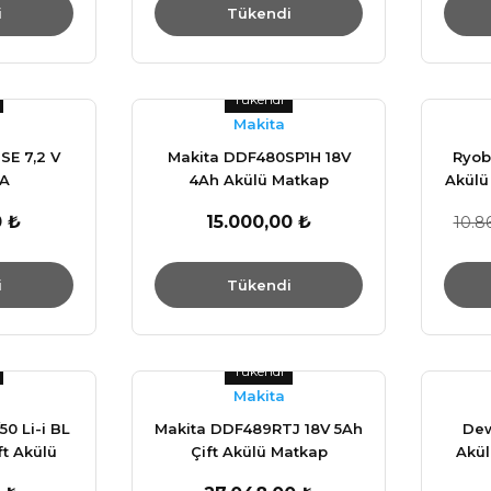
i
Tükendi
Tükendi
Makita
E 7,2 V
Makita DDF480SP1H 18V
Ryob
A
4Ah Akülü Matkap
Akülü
Vidalama
0 ₺
15.000,00 ₺
10.8
i
Tükendi
Tükendi
Makita
50 Li-i BL
Makita DDF489RTJ 18V 5Ah
Dew
ft Akülü
Çift Akülü Matkap
Akül
lama -
Vidalama