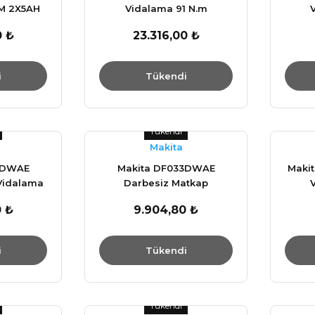
NM 2X5AH
Vidalama 91 N.m
0 ₺
23.316,00 ₺
i
Tükendi
Tükendi
Makita
2DWAE
Makita DF033DWAE
Maki
Vidalama
Darbesiz Matkap
Vidalama 30 N.m
0 ₺
9.904,80 ₺
i
Tükendi
Tükendi