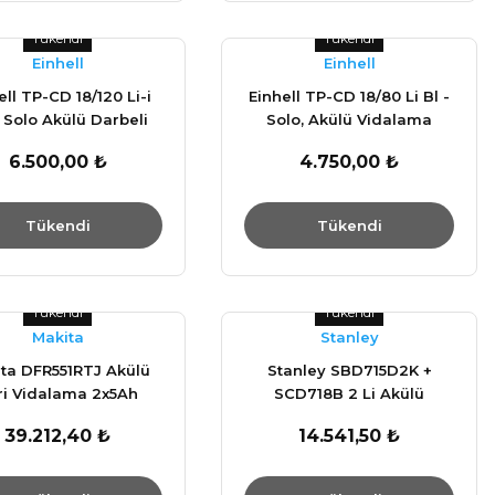
Tükendi
Tükendi
Einhell
Einhell
ell TP-CD 18/120 Li-i
Einhell TP-CD 18/80 Li Bl -
 Solo Akülü Darbeli
Solo, Akülü Vidalama
dalama (Akü Dahil
Aküsüz 4514300
6.500,00 ₺
4.750,00 ₺
eğildir) 4514310
Tükendi
Tükendi
Tükendi
Tükendi
Makita
Stanley
ta DFR551RTJ Akülü
Stanley SBD715D2K +
ri Vidalama 2x5Ah
SCD718B 2 Li Akülü
Matkap Seti 18V 2AH
39.212,40 ₺
14.541,50 ₺