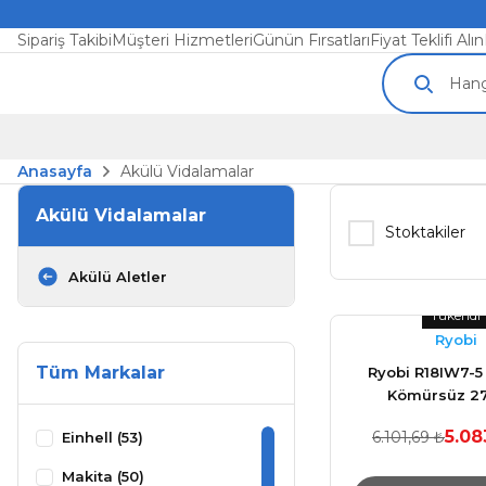
Sipariş Takibi
Müşteri Hizmetleri
Günün Fırsatları
Fiyat Teklifi Alın
Anasayfa
Akülü Vidalamalar
Akülü Vidalamalar
Stoktakiler
Akülü Aletler
Tükendi
Ryobi
Tüm Markalar
Ryobi R18IW7-5
Kömürsüz 2
5.08
6.101,69 ₺
Einhell (53)
Makita (50)