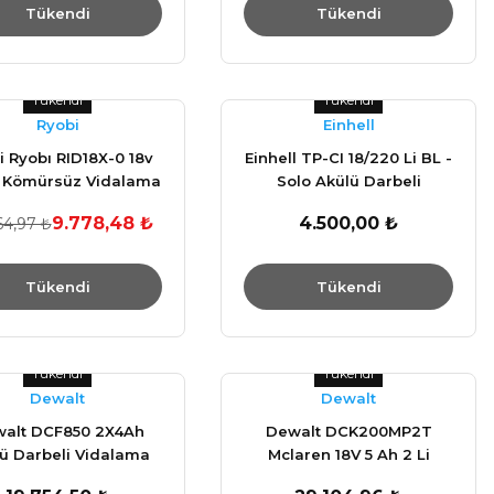
Tükendi
Tükendi
Tükendi
Tükendi
Ryobi
Einhell
i Ryobı RID18X-0 18v
Einhell TP-CI 18/220 Li BL -
 Kömürsüz Vidalama
Solo Akülü Darbeli
Aküsüz
Vidalama 4510085 220NM
9.778,48 ₺
4.500,00 ₺
64,97 ₺
Tükendi
Tükendi
Tükendi
Tükendi
Dewalt
Dewalt
alt DCF850 2X4Ah
Dewalt DCK200MP2T
ü Darbeli Vidalama
Mclaren 18V 5 Ah 2 Li
Makinesi
Akülülü Vidalama Matkap