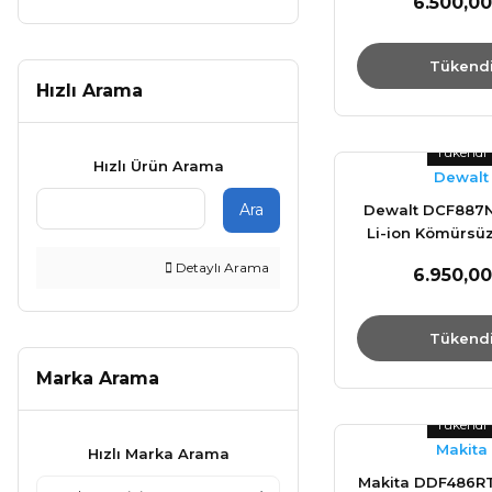
6.500,00
4513940
Tükend
Hızlı Arama
Tükendi
Hızlı Ürün Arama
Dewalt
Ara
Dewalt DCF887N
Li-ion Kömürsüz
Tornavi
Detaylı Arama
6.950,00
Tükend
Marka Arama
Tükendi
Makita
Hızlı Marka Arama
Makita DDF486R