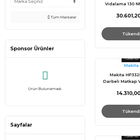
Vidalama 130 
30.601,2
Tüm Markalar
Tükend
Sponsor Ürünler
Tükendi
Makita
Makita HP33
Darbeli Matkap 
35 N.m
Ürün Bulunamadı.
14.310,0
Tükend
Sayfalar
Tükendi