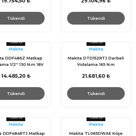
19.754,50 ₺
29.104,96 ₺
Set
Tükendi
Tükendi
Tükendi
Tükendi
Makita
Makita
ta DDF486Z Matkap
Makita DTD152RTJ Darbeli
ama 1/2'' 130 N.m 18V
Vidalama 165 N.m
14.485,20 ₺
21.681,60 ₺
Tükendi
Tükendi
Tükendi
Tükendi
Makita
Makita
a DDF484RTJ Matkap
Makita TL065DWAE Köşe