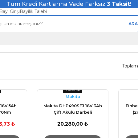
Tüm Kredi Kartlarına Vade Farksız
3
Taksit!
Bayi Girişi
Bayilik Talebi
ARA
Toplam
Tükendi
Makita
 18V 5Ah
Makita DHP490SFJ 18V 3Ah
Einhel
70Nm
Çift Akülü Darbeli
(2
Kömürsüz Matkap
Da
3,73 ₺
20.280,00 ₺
Vidalama