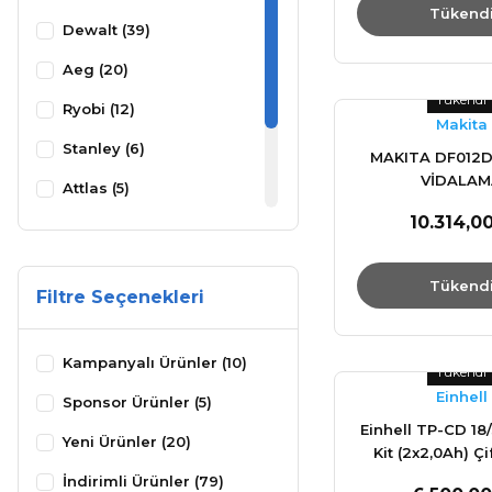
Tükend
Dewalt (39)
Aeg (20)
Tükendi
Ryobi (12)
Makita
Stanley (6)
MAKITA DF012DS
VİDALAM
Attlas (5)
10.314,0
Black&Decker (2)
Flex (2)
Tükend
Filtre Seçenekleri
Maktec (1)
Kampanyalı Ürünler (10)
Tükendi
Einhell
Sponsor Ürünler (5)
Einhell TP-CD 18/
Yeni Ürünler (20)
Kit (2x2,0Ah) Çi
Darbeli Vida
İndirimli Ürünler (79)