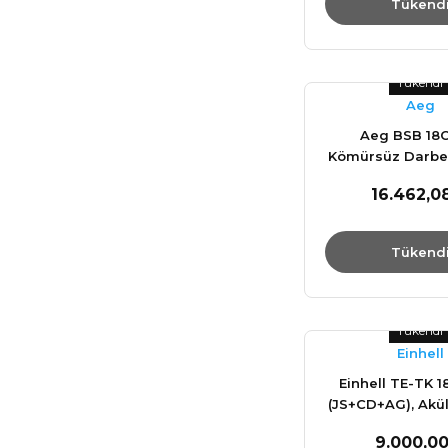
Tükend
Tükendi
Aeg
Aeg BSB 18
Kömürsüz Darbel
Vidalama Makine
16.462,0
Tükend
Tükendi
Einhell
Einhell TE-TK 18
(JS+CD+AG), Akü
Set - 4257
9.000,00