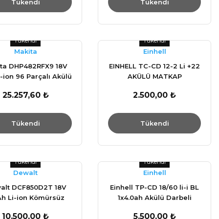
Tükendi
Tükendi
Tükendi
Tükendi
Makita
Einhell
ta DHP482RFX9 18V
EINHELL TC-CD 12-2 Li +22
-ion 96 Parçalı Akülü
AKÜLÜ MATKAP
rbeli Matkap Seti
25.257,60 ₺
2.500,00 ₺
Tükendi
Tükendi
Tükendi
Tükendi
Dewalt
Einhell
alt DCF850D2T 18V
Einhell TP-CD 18/60 li-i BL
Ah Li-ion Kömürsüz
1x4.0ah Akülü Darbeli
arbeli Tornavida
Vidalama
10.500,00 ₺
5.500,00 ₺