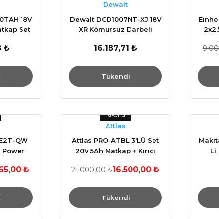
Dewalt
20TAH 18V
Dewalt DCD1007NT-XJ 18V
Einhe
atkap Set
XR Kömürsüz Darbeli
2x2,
13
Matkap
8 ₺
16.187,71 ₺
9.00
i
Tükendi
Tükendi
Attlas
5E2T-QW
Attlas PRO-ATBL 3'LÜ Set
Makit
on Power
20V 5Ah Matkap + Kırıcı
Li
aryalı
Delici + Taşlama + Taşıma
65,00 ₺
16.500,00 ₺
21.000,00 ₺
ömürsüz
Çantası
i
Tükendi