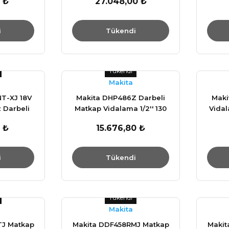
 ₺
27.048,00 ₺
i
Tükendi
Tükendi
Makita
T-XJ 18V
Makita DHP486Z Darbeli
Maki
 Darbeli
Matkap Vidalama 1/2'' 130
Vidal
da
N.m 18V
 ₺
15.676,80 ₺
i
Tükendi
Tükendi
Makita
TJ Matkap
Makita DDF458RMJ Matkap
Makit