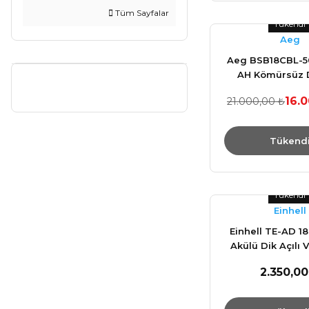
Tüm Sayfalar
Tükendi
Aeg
Aeg BSB18CBL-50
AH Kömürsüz D
Vidalama M
16.
21.000,00 ₺
Tükend
Tükendi
Einhell
Einhell TE-AD 18 
Akülü Dik Açılı
4514290 Akü 
2.350,00