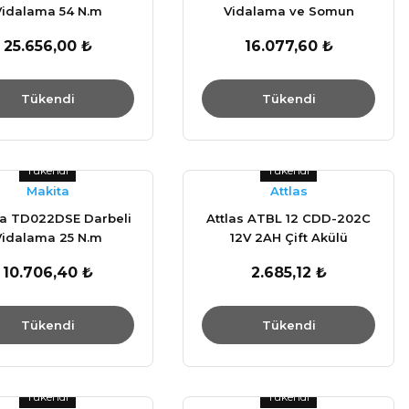
Vidalama 54 N.m
Vidalama ve Somun
Sıkma 12V / 2 Ah
25.656,00 ₺
16.077,60 ₺
Tükendi
Tükendi
Tükendi
Tükendi
Makita
Attlas
ta TD022DSE Darbeli
Attlas ATBL 12 CDD-202C
Vidalama 25 N.m
12V 2AH Çift Akülü
Kömürsüz Matkap
10.706,40 ₺
2.685,12 ₺
Tükendi
Tükendi
Tükendi
Tükendi