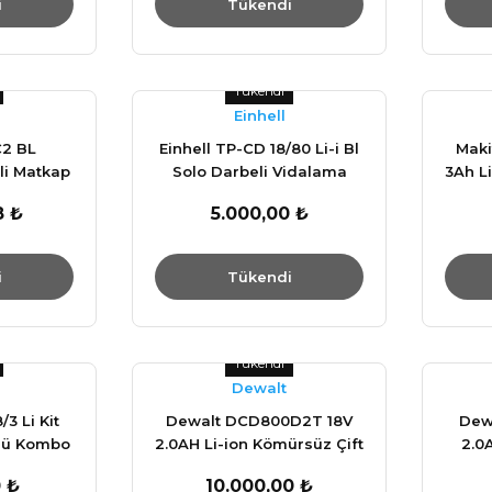
i
Tükendi
Tükendi
Einhell
C2 BL
Einhell TP-CD 18/80 Li-i Bl
Maki
i Matkap
Solo Darbeli Vidalama
3Ah Li
si 2x2Ah
4514305
Da
8 ₺
5.000,00 ₺
i
Tükendi
Tükendi
Dewalt
/3 Li Kit
Dewalt DCD800D2T 18V
Dew
lü Kombo
2.0AH Li-ion Kömürsüz Çift
2.0
241
Akülü Darbesiz Matkap
D
 ₺
10.000,00 ₺