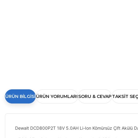
ÜRÜN BILGISI
ÜRÜN YORUMLARI
SORU & CEVAP
TAKSIT SE
Dewalt DCD800P2T 18V 5.0AH Li-Ion Kömürsüz Çift Akülü D