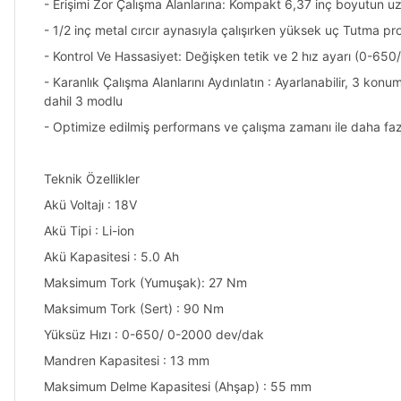
- Erişimi Zor Çalışma Alanlarına: Kompakt 6,37 inç boyutun u
- 1/2 inç metal cırcır aynasıyla çalışırken yüksek uç Tutma pro
- Kontrol Ve Hassasiyet: Değişken tetik ve 2 hız ayarı (0-65
- Karanlık Çalışma Alanlarını Aydınlatın : Ayarlanabilir, 3 ko
dahil 3 modlu
- Optimize edilmiş performans ve çalışma zamanı ile daha faz
Teknik Özellikler
Akü Voltajı : 18V
Akü Tipi : Li-ion
Akü Kapasitesi : 5.0 Ah
Maksimum Tork (Yumuşak): 27 Nm
Maksimum Tork (Sert) : 90 Nm
Yüksüz Hızı : 0-650/ 0-2000 dev/dak
Mandren Kapasitesi : 13 mm
Maksimum Delme Kapasitesi (Ahşap) : 55 mm