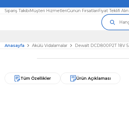
Sipariş Takibi
Müşteri Hizmetleri
Günün Fırsatları
Fiyat Teklifi Alın
Anasayfa
Akülü Vidalamalar
Dewalt DCD800P2T 18V 5.0
Tüm Özellikler
Ürün Açıklaması