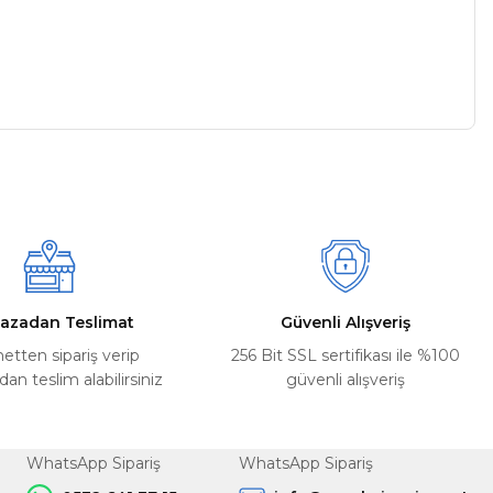
a iletebilirsiniz.
azadan Teslimat
Güvenli Alışveriş
netten sipariş verip
256 Bit SSL sertifikası ile %100
n teslim alabilirsiniz
güvenli alışveriş
WhatsApp Sipariş
WhatsApp Sipariş