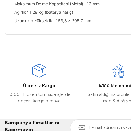
Maksimum Delme Kapasitesi (Metal) : 13 mm
Ağırlık : 1.28 kg (batarya hariç)
Uzunluk x Yükseklik : 163,8 x 205,7 mm
Bu ürünün fiyat bilgisi, resim, ürün açıklamalarında ve diğer ko
Kargom ne aşamada lütfen bilgi verin, size ulaşamıyorum.
Görüş ve önerileriniz için teşekkür ederiz.
Mehmet Kayış | 17/02/2026
Ürün resmi kalitesiz, bozuk veya görüntülenemiyor.
Deneyimini Paylaş
Ürün açıklamasında eksik bilgiler bulunuyor.
Ürün bilgilerinde hatalar bulunuyor.
Ürün fiyatı diğer sitelerden daha pahalı.
Ücretsiz Kargo
%100 Memnuni
Bu ürüne benzer farklı alternatifler olmalı.
1.000 TL üzeri tüm siparişlerde
Satın aldığınız ürünle
geçerli kargo bedava
iade & değişi
Kampanya Fırsatlarını
Kaçırmayın