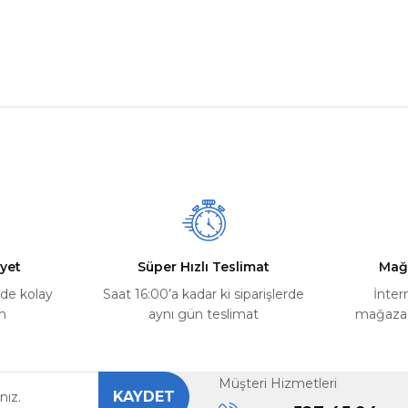
nularda yetersiz gördüğünüz noktaları öneri formunu kullanarak tarafımız
Ürün hakkında henüz soru sorulmamış.
Bu ürüne ilk yorumu siz yapın!
Yorum Yaz
Soru Sor
yet
Süper Hızlı Teslimat
Mağ
rde kolay
Saat 16:00’a kadar ki siparişlerde
İnter
m
aynı gün teslimat
mağazada
Müşteri Hizmetleri
KAYDET
Gönder