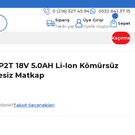
0 (216)
527 45 94
0532 641 37 15
Sipariş
Üye Girişi
Sepet
Takibi yap
Üyelik oluştur
Kaçırma
2T 18V 5.0AH Li-Ion Kömürsüz
esiz Matkap
lerle!!
Taksit Seçenekleri