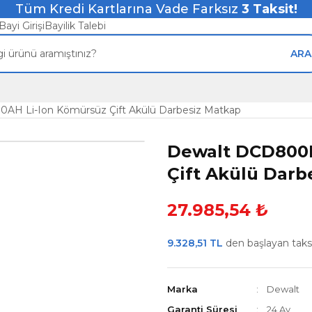
Tüm Kredi Kartlarına Vade Farksız
3
Taksit!
Bayi Girişi
Bayilik Talebi
ARA
AH Li-Ion Kömürsüz Çift Akülü Darbesiz Matkap
Dewalt DCD800P
Çift Akülü Darb
27.985,54 ₺
9.328,51 TL
den başlayan taksit
Marka
Dewalt
Garanti Süresi
24 Ay