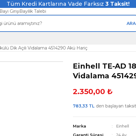
Tüm Kredi Kartlarına Vade Farksız
3
Taksit!
Bayi Girişi
Bayilik Talebi
ARA
Akülü Dik Açılı Vidalama 4514290 Akü Hariç
Einhell TE-AD 18
Vidalama 45142
2.350,00 ₺
783,33 TL
den başlayan taksitl
Marka
Einhell
Garanti Süresi
24 Ay