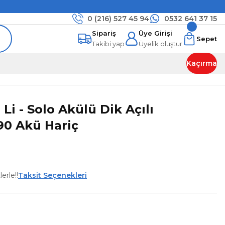
0 (216)
527 45 94
0532 641 37 15
Sipariş
Üye Girişi
Sepet
Takibi yap
Üyelik oluştur
Kaçırma
 Li - Solo Akülü Dik Açılı
90 Akü Hariç
erle!!
Taksit Seçenekleri