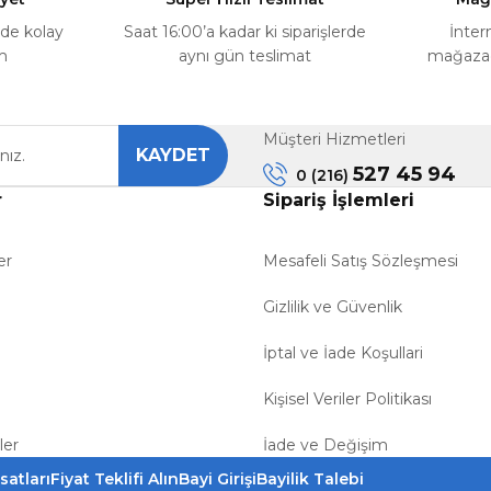
rde kolay
Saat 16:00’a kadar ki siparişlerde
İnter
m
aynı gün teslimat
mağazada
Müşteri Hizmetleri
KAYDET
Gönder
527 45 94
0 (216)
r
Sipariş İşlemleri
er
Mesafeli Satış Sözleşmesi
Gizlilik ve Güvenlik
İptal ve İade Koşullari
Kişisel Veriler Politikası
ler
İade ve Değişim
satları
Fiyat Teklifi Alın
Bayi Girişi
Bayilik Talebi