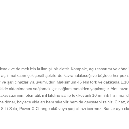
mak ve delmek için kullanışlı bir alettir. Kompakt, açılı tasarımı ve döndü
yi, açılı matkabın çok çeşitli şekillerde kavranabileceği ve böylece her p
ler ve şarj cihazlarıyla uyumludur. Maksimum 45 Nm tork ve dakikada 1.10
ekilde aktarılmasını sağlamak için sağlam metalden yapılmıştır. Alet, hızı
alet aksesuarının, otomatik mil kilidine sahip tek kovanlı 10 mm'lik hızlı
e döner, böylece vidaları hem sıkabilir hem de gevşetebilirsiniz. Cihaz, 
 18 Li-Solo, Power X-Change akü veya şarj cihazı içermez. Bunlar ayrı olar