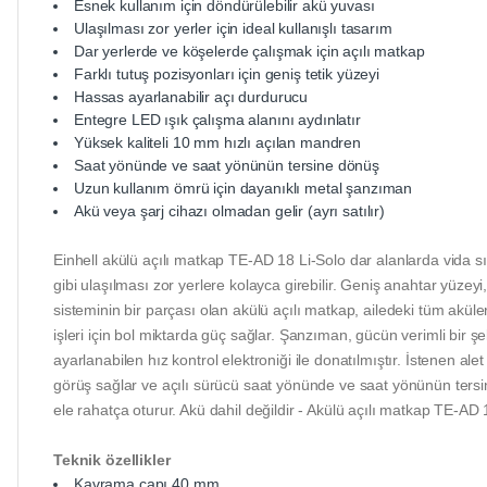
Esnek kullanım için döndürülebilir akü yuvası
Ulaşılması zor yerler için ideal kullanışlı tasarım
Dar yerlerde ve köşelerde çalışmak için açılı matkap
Farklı tutuş pozisyonları için geniş tetik yüzeyi
Hassas ayarlanabilir açı durdurucu
Entegre LED ışık çalışma alanını aydınlatır
Yüksek kaliteli 10 mm hızlı açılan mandren
Saat yönünde ve saat yönünün tersine dönüş
Uzun kullanım ömrü için dayanıklı metal şanzıman
Akü veya şarj cihazı olmadan gelir (ayrı satılır)
Einhell akülü açılı matkap TE-AD 18 Li-Solo dar alanlarda vida sık
gibi ulaşılması zor yerlere kolayca girebilir. Geniş anahtar yüze
sisteminin bir parçası olan akülü açılı matkap, ailedeki tüm akü
işleri için bol miktarda güç sağlar. Şanzıman, gücün verimli bir ş
ayarlanabilen hız kontrol elektroniği ile donatılmıştır. İstenen 
görüş sağlar ve açılı sürücü saat yönünde ve saat yönünün tersin
ele rahatça oturur. Akü dahil değildir - Akülü açılı matkap TE-AD
Teknik özellikler
Kavrama çapı 40 mm