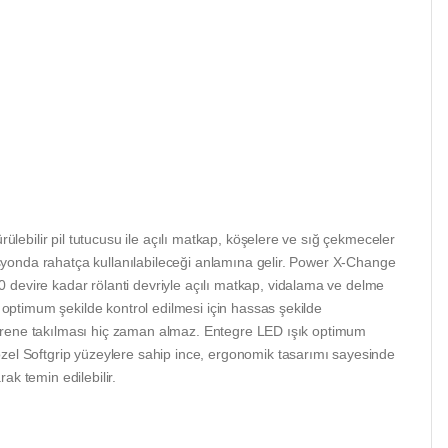
rülebilir pil tutucusu ile açılı matkap, köşelere ve sığ çekmeceler
ozisyonda rahatça kullanılabileceği anlamına gelir. Power X-Change
0 devire kadar rölanti devriyle açılı matkap, vidalama ve delme
n optimum şekilde kontrol edilmesi için hassas şekilde
 mandrene takılması hiç zaman almaz. Entegre LED ışık optimum
özel Softgrip yüzeylere sahip ince, ergonomik tasarımı sayesinde
ak temin edilebilir.