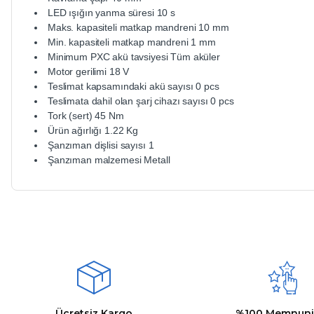
LED ışığın yanma süresi 10 s
Maks. kapasiteli matkap mandreni 10 mm
Min. kapasiteli matkap mandreni 1 mm
Minimum PXC akü tavsiyesi Tüm aküler
Motor gerilimi 18 V
Teslimat kapsamındaki akü sayısı 0 pcs
Teslimata dahil olan şarj cihazı sayısı 0 pcs
Tork (sert) 45 Nm
Ürün ağırlığı 1.22 Kg
Şanzıman dişlisi sayısı 1
Şanzıman malzemesi Metall
Bu ürünün fiyat bilgisi, resim, ürün açıklamalarında ve diğer ko
Kargom ne aşamada lütfen bilgi verin, size ulaşamıyorum.
Görüş ve önerileriniz için teşekkür ederiz.
Mehmet Kayış | 17/02/2026
Ürün resmi kalitesiz, bozuk veya görüntülenemiyor.
Deneyimini Paylaş
Ürün açıklamasında eksik bilgiler bulunuyor.
Ürün bilgilerinde hatalar bulunuyor.
Ürün fiyatı diğer sitelerden daha pahalı.
Ücretsiz Kargo
%100 Memnuni