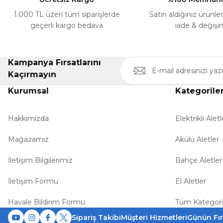
Bu ürüne benzer farklı alternatifler olmalı.
1.000 TL üzeri tüm siparişlerde
Satın aldığınız ürünle
geçerli kargo bedava
iade & değişi
Kampanya Fırsatlarını
Kaçırmayın
Kurumsal
Kategorile
Hakkımızda
Elektrikli Aletl
Mağazamız
Akülü Aletler
İletişim Bilgilerimiz
Bahçe Aletler
İletişim Formu
El Aletler
Havale Bildirim Formu
Tüm Kategori
Sipariş Takibi
Müşteri Hizmetleri
Günün Fır