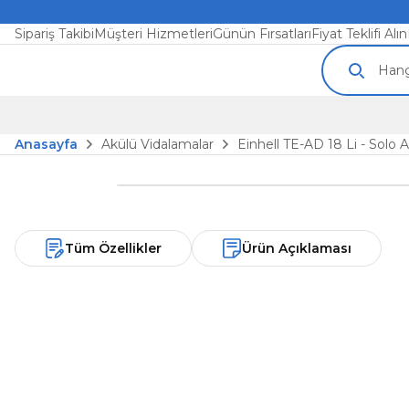
Sipariş Takibi
Müşteri Hizmetleri
Günün Fırsatları
Fiyat Teklifi Alın
Anasayfa
Akülü Vidalamalar
Einhell TE-AD 18 Li - Solo 
Yeni
Tüm Özellikler
Ürün Açıklaması