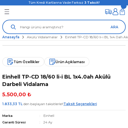
Tüm Kredi Kartlarına Vade Farksız
3
Taksit!
ARA
Anasayfa
Akülü Vidalamalar
Einhell TP-CD 18/60 li-i BL 1x4.0ah A
Tüm Özellikler
Ürün Açıklaması
Einhell TP-CD 18/60 li-i BL 1x4.0ah Akülü
Darbeli Vidalama
5.500,00 ₺
1.833,33 TL
den başlayan taksitlerle!!
Taksit Seçenekleri
Marka
Einhell
Garanti Süresi
24 Ay