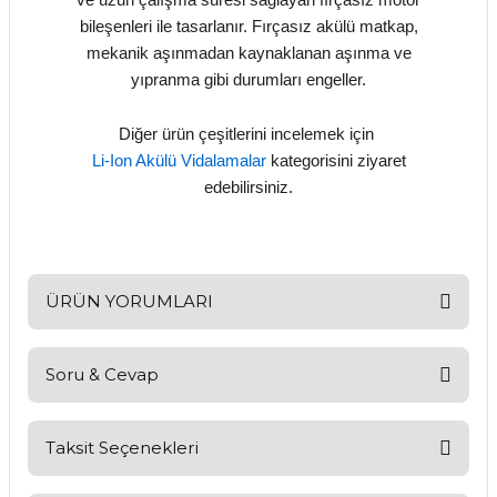
bileşenleri ile tasarlanır. Fırçasız akülü matkap,
mekanik aşınmadan kaynaklanan aşınma ve
yıpranma gibi durumları engeller.
Diğer ürün çeşitlerini incelemek için
Li-Ion Akülü Vidalamalar
kategorisini ziyaret
edebilirsiniz.
ÜRÜN YORUMLARI
Soru & Cevap
Bu ürüne ilk yorumu siz yapın!
Yorum Yaz
Taksit Seçenekleri
Ürün hakkında henüz soru sorulmamış.