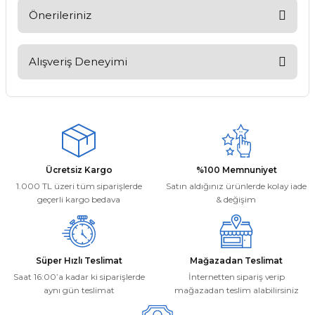
Soru Sor
Önerileriniz
Bu ürünün fiyat bilgisi, resim, ürün açıklamalarında ve diğer
konularda yetersiz gördüğünüz noktaları öneri formunu
Alışveriş Deneyimi
kullanarak tarafımıza iletebilirsiniz.
Görüş ve önerileriniz için teşekkür ederiz.
Kargom ne aşamada lütfen bilgi
verin, size ulaşamıyorum.
Ürün resmi kalitesiz, bozuk veya görüntülenemiyor.
Mehmet Kayış | 17/02/2026
Ürün açıklamasında eksik bilgiler bulunuyor.
Ürün bilgilerinde hatalar bulunuyor.
Deneyimini Paylaş
Ücretsiz Kargo
%100 Memnuniyet
Ürün fiyatı diğer sitelerden daha pahalı.
1.000 TL üzeri tüm siparişlerde
Satın aldığınız ürünlerde kolay iade
Bu ürüne benzer farklı alternatifler olmalı.
geçerli kargo bedava
& değişim
Süper Hızlı Teslimat
Mağazadan Teslimat
Saat 16:00’a kadar ki siparişlerde
İnternetten sipariş verip
aynı gün teslimat
mağazadan teslim alabilirsiniz
Gönder