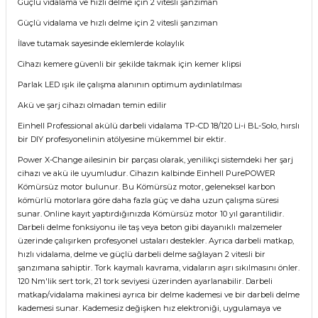
Güçlü vidalama ve hızlı delme için 2 vitesli şanzıman
Güçlü vidalama ve hızlı delme için 2 vitesli şanzıman
İlave tutamak sayesinde eklemlerde kolaylık
Cihazı kemere güvenli bir şekilde takmak için kemer klipsi
Parlak LED ışık ile çalışma alanının optimum aydınlatılması
Akü ve şarj cihazı olmadan temin edilir
Einhell Professional akülü darbeli vidalama TP-CD 18/120 Li-i BL-Solo, hırslı
bir DIY profesyonelinin atölyesine mükemmel bir ektir.
Power X-Change ailesinin bir parçası olarak, yenilikçi sistemdeki her şarj
cihazı ve akü ile uyumludur. Cihazın kalbinde Einhell PurePOWER
Kömürsüz motor bulunur. Bu Kömürsüz motor, geleneksel karbon
kömürlü motorlara göre daha fazla güç ve daha uzun çalışma süresi
sunar. Online kayıt yaptırdığınızda Kömürsüz motor 10 yıl garantilidir.
Darbeli delme fonksiyonu ile taş veya beton gibi dayanıklı malzemeler
üzerinde çalışırken profesyonel ustaları destekler. Ayrıca darbeli matkap,
hızlı vidalama, delme ve güçlü darbeli delme sağlayan 2 vitesli bir
şanzımana sahiptir. Tork kaymalı kavrama, vidaların aşırı sıkılmasını önler.
120 Nm'lik sert tork, 21 tork seviyesi üzerinden ayarlanabilir. Darbeli
matkap/vidalama makinesi ayrıca bir delme kademesi ve bir darbeli delme
kademesi sunar. Kademesiz değişken hız elektroniği, uygulamaya ve