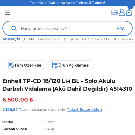
Tüm Kredi Kartlarına Vade Farksız
3
Taksit!
ARA
Anasayfa
Akülü Vidalamalar
Einhell TP-CD 18/120 Li-i BL - Solo Ak
Yeni
Tüm Özellikler
Ürün Açıklaması
Einhell TP-CD 18/120 Li-i BL - Solo Akülü
Darbeli Vidalama (Akü Dahil Değildir) 4514310
6.500,00 ₺
2.166,67 TL
den başlayan taksitlerle!!
Taksit Seçenekleri
Marka
Einhell
Garanti Süresi
24 Ay