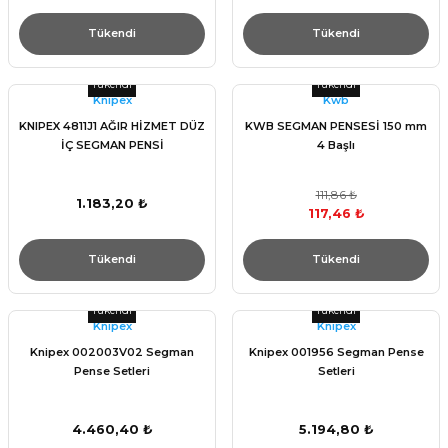
Tükendi
Tükendi
Tükendi
Tükendi
Knıpex
Kwb
KNIPEX 4811J1 AĞIR HİZMET DÜZ
KWB SEGMAN PENSESİ 150 mm
İÇ SEGMAN PENSİ
4 Başlı
111,86 ₺
1.183,20 ₺
117,46 ₺
Tükendi
Tükendi
Tükendi
Tükendi
Knıpex
Knıpex
Knipex 002003V02 Segman
Knipex 001956 Segman Pense
Pense Setleri
Setleri
4.460,40 ₺
5.194,80 ₺