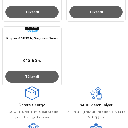
Tükendi
Tükendi
Tükendi
Knıpex
Knıpex 4411J0 İç Segman Pensi
910,80 ₺
Tükendi
Ücretsiz Kargo
%100 Memnuniyet
1.000 TL üzeri tüm siparişlerde
Satın aldığınız ürünlerde kolay iade
geçerli kargo bedava
& değişim