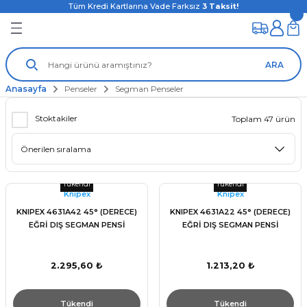
Tüm Kredi Kartlarına Vade Farksız
3
Taksit!
ARA
Anasayfa
Penseler
Segman Penseler
Stoktakiler
Toplam 47 ürün
Tükendi
Tükendi
Knıpex
Knıpex
KNIPEX 4631A42 45° (DERECE)
KNIPEX 4631A22 45° (DERECE)
EĞRİ DIŞ SEGMAN PENSİ
EĞRİ DIŞ SEGMAN PENSİ
2.295,60 ₺
1.213,20 ₺
Tükendi
Tükendi