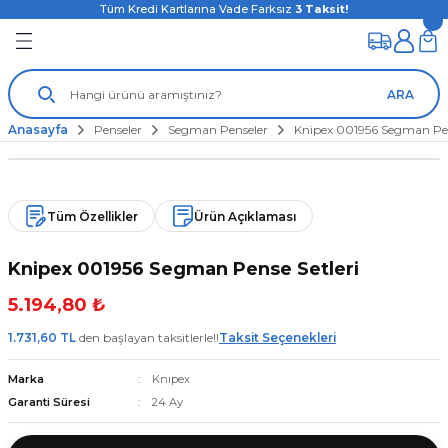
Tüm Kredi Kartlarına Vade Farksız
3
Taksit!
ARA
Anasayfa
Penseler
Segman Penseler
Knipex 001956 Segman Pen
Tüm Özellikler
Ürün Açıklaması
Knipex 001956 Segman Pense Setleri
5.194,80 ₺
1.731,60 TL
den başlayan taksitlerle!!
Taksit Seçenekleri
Marka
Knıpex
Garanti Süresi
24 Ay