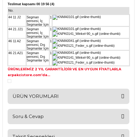
Teslimat kapsamı 00 19 56 (4)
No.
44 11 J2
Segman
1
pensesi, İç
Segmanlar İçin
44 21 J21
Segman
1
pensesi, İç
Segmanlar İçin
46 11 A2
Segman
1
pensesi, Dış
Segmanlar İçin
46 21 A21
Segman
1
pensesi, Dış
Segmanlar İçin
ÜRÜNLERİMİZ 2 YIL GARANTİLİDİR VE EN UYGUN FİYATLARLA
arpakcistore.com'da...
ÜRÜN YORUMLARI
Soru & Cevap
Bu ürüne ilk yorumu siz yapın!
Yorum Yaz
Taksit Seçenekleri
Ürün hakkında henüz soru sorulmamış.