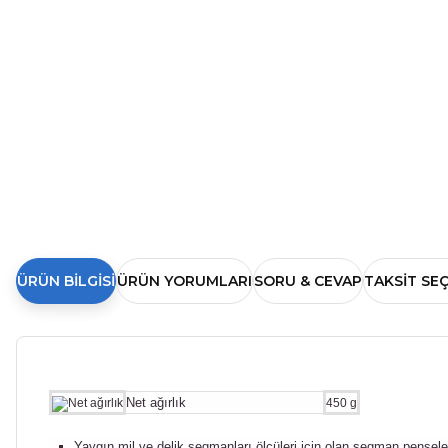
ÜRÜN BILGISI
ÜRÜN YORUMLARI
SORU & CEVAP
TAKSIT SE
Net ağırlık
450 g
Yaygın mil ve delik segmanları ölçüleri için olan segman penseleri