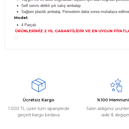
Self servis delikli şık satış ambalajı
Sağlam plastik ambalaj: Penselerin daha sonra muhafaza edilmesi 
Model:
4 Parçalı
ÜRÜNLERİMİZ 2 YIL GARANTİLİDİR VE EN UYGUN FİYATL
Bu ürünün fiyat bilgisi, resim, ürün açıklamalarında ve diğer ko
Kargom ne aşamada lütfen bilgi verin, size ulaşamıyorum.
Görüş ve önerileriniz için teşekkür ederiz.
Mehmet Kayış | 17/02/2026
Ürün resmi kalitesiz, bozuk veya görüntülenemiyor.
Deneyimini Paylaş
Ürün açıklamasında eksik bilgiler bulunuyor.
Ürün bilgilerinde hatalar bulunuyor.
Ürün fiyatı diğer sitelerden daha pahalı.
Ücretsiz Kargo
%100 Memnuni
Bu ürüne benzer farklı alternatifler olmalı.
1.000 TL üzeri tüm siparişlerde
Satın aldığınız ürünle
geçerli kargo bedava
iade & değişi