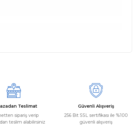
a iletebilirsiniz.
azadan Teslimat
Güvenli Alışveriş
netten sipariş verip
256 Bit SSL sertifikası ile %100
n teslim alabilirsiniz
güvenli alışveriş