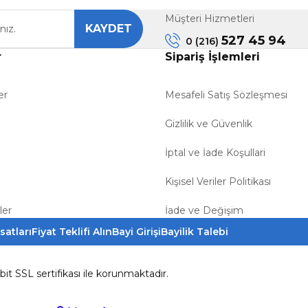
Müşteri Hizmetleri
KAYDET
Gönder
527 45 94
0 (216)
r
Sipariş İşlemleri
er
Mesafeli Satış Sözleşmesi
Gizlilik ve Güvenlik
İptal ve İade Koşullari
Kişisel Veriler Politikası
ler
İade ve Değişim
satları
Fiyat Teklifi Alın
Bayi Girişi
Bayilik Talebi
6bit SSL sertifikası ile korunmaktadır.