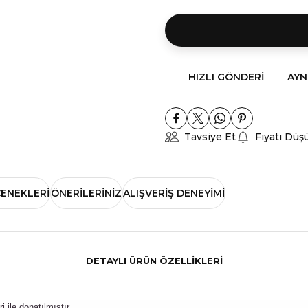
HIZLI GÖNDERI
AYN
Tavsiye Et
Fiyatı Düş
ÇENEKLERI
ÖNERILERINIZ
ALIŞVERIŞ DENEYIMI
DETAYLI ÜRÜN ÖZELLİKLERİ
 ile donatılmıştır