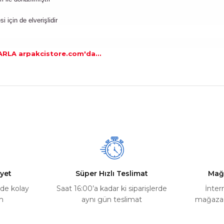
için de elverişlidir
ARLA arpakcistore.com'da...
nularda yetersiz gördüğünüz noktaları öneri formunu kullanarak tarafımız
Ürün hakkında henüz soru sorulmamış.
Bu ürüne ilk yorumu siz yapın!
Yorum Yaz
Soru Sor
yet
Süper Hızlı Teslimat
Mağ
rde kolay
Saat 16:00’a kadar ki siparişlerde
İnter
m
aynı gün teslimat
mağazada