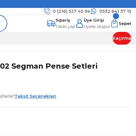
0 (216)
527 45 94
0532 641 37 15
Sipariş
Üye Girişi
Sepet
Takibi yap
Üyelik oluştur
Kaçırma
02 Segman Pense Setleri
tlerle!!
Taksit Seçenekleri