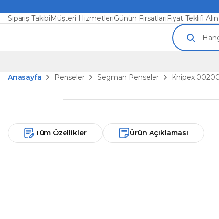
Sipariş Takibi
Müşteri Hizmetleri
Günün Fırsatları
Fiyat Teklifi Alın
Anasayfa
Penseler
Segman Penseler
Knipex 00200
Tüm Özellikler
Ürün Açıklaması