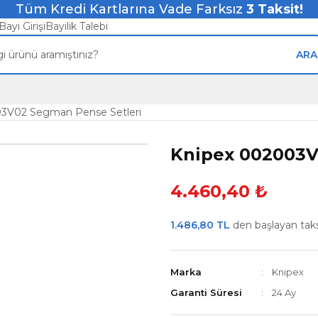
Tüm Kredi Kartlarına Vade Farksız
3
Taksit!
Bayi Girişi
Bayilik Talebi
ARA
3V02 Segman Pense Setleri
Knipex 002003V
4.460,40 ₺
1.486,80 TL
den başlayan taksi
Marka
Knıpex
Garanti Süresi
24 Ay