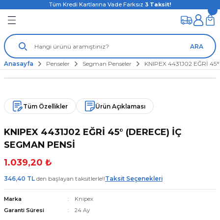
Tüm Kredi Kartlarına Vade Farksız
3
Taksit!
ARA
Anasayfa
Penseler
Segman Penseler
KNIPEX 4431J02 EĞRİ 45
Tüm Özellikler
Ürün Açıklaması
KNIPEX 4431J02 EĞRİ 45° (DERECE) İÇ
SEGMAN PENSİ
1.039,20 ₺
346,40 TL
den başlayan taksitlerle!!
Taksit Seçenekleri
Marka
Knıpex
Garanti Süresi
24 Ay