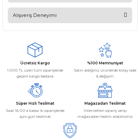
Bu ürünün fiyat bilgisi, resim, ürün açıklamalarında ve diğer
konularda yetersiz gördüğünüz noktaları öneri formunu
Alışveriş Deneyimi
kullanarak tarafımıza iletebilirsiniz.
Görüş ve önerileriniz için teşekkür ederiz.
Kargom ne aşamada lütfen bilgi
verin, size ulaşamıyorum.
Ürün resmi kalitesiz, bozuk veya görüntülenemiyor.
Mehmet Kayış | 17/02/2026
Ürün açıklamasında eksik bilgiler bulunuyor.
Ürün bilgilerinde hatalar bulunuyor.
Deneyimini Paylaş
Ücretsiz Kargo
%100 Memnuniyet
Ürün fiyatı diğer sitelerden daha pahalı.
1.000 TL üzeri tüm siparişlerde
Satın aldığınız ürünlerde kolay iade
Bu ürüne benzer farklı alternatifler olmalı.
geçerli kargo bedava
& değişim
Süper Hızlı Teslimat
Mağazadan Teslimat
Saat 16:00’a kadar ki siparişlerde
İnternetten sipariş verip
aynı gün teslimat
mağazadan teslim alabilirsiniz
Gönder