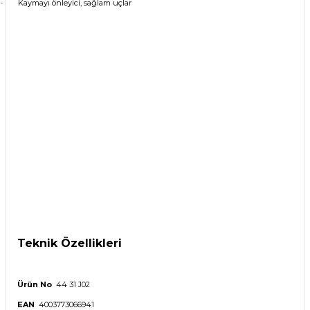
Kaymayı önleyici, sağlam uçlar
·
Teknik Özellikler
i
Ürün No
44 31 J02
EAN
4003773066941