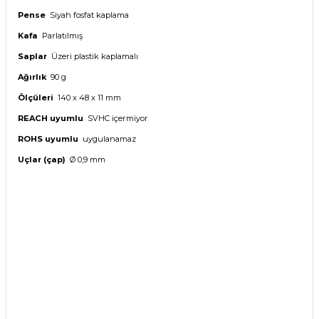
Pense
Siyah fosfat kaplama
Kafa
Parlatılmış
Saplar
Üzeri plastik kaplamalı
Ağırlık
90 g
Ölçüleri
140 x 48 x 11 mm
REACH uyumlu
SVHC içermiyor
ROHS uyumlu
uygulanamaz
Uçlar (çap)
Ø 0,9 mm