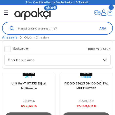
Tüm Kredi Kartlarına Vade Farksız
3
Taksit!
ARA
Anasayfa
Ölçüm Cihazları
Stoktakiler
Toplam 17 ürün
Tükendi
Tükendi
Unı-T
Rıdgıd
Unit Uni-T UT33D Dijital
RIDGID 37423 DM100 DİJİTAL
Multimetre
MULTİMETRE
713,87 ₺
19.510,33 ₺
692,45 ₺
17.169,09 ₺