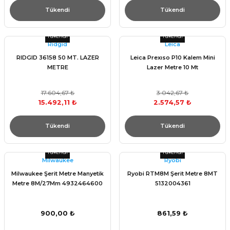
Tükendi
Tükendi
Tükendi
Tükendi
Rıdgıd
Leica
RIDGID 36158 50 MT. LAZER
Leica Prexıso P10 Kalem Mini
METRE
Lazer Metre 10 Mt
17.604,67 ₺
3.042,67 ₺
15.492,11 ₺
2.574,57 ₺
Tükendi
Tükendi
Tükendi
Tükendi
Milwaukee
Ryobi
Milwaukee Şerit Metre Manyetik
Ryobi RTM8M Şerit Metre 8MT
Metre 8M/27Mm 4932464600
5132004361
900,00 ₺
861,59 ₺