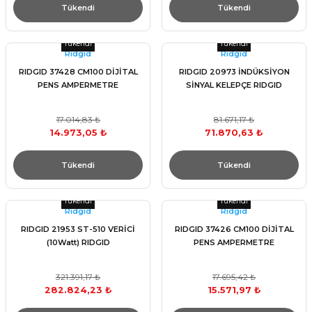
Tükendi
Tükendi
Tükendi
Tükendi
Rıdgıd
Rıdgıd
RIDGID 37428 CM100 DİJİTAL
RIDGID 20973 İNDÜKSİYON
PENS AMPERMETRE
SİNYAL KELEPÇE RIDGID
17.014,83 ₺
81.671,17 ₺
14.973,05 ₺
71.870,63 ₺
Tükendi
Tükendi
Tükendi
Tükendi
Rıdgıd
Rıdgıd
RIDGID 21953 ST-510 VERİCİ
RIDGID 37426 CM100 DİJİTAL
(10Watt) RIDGID
PENS AMPERMETRE
321.391,17 ₺
17.695,42 ₺
282.824,23 ₺
15.571,97 ₺