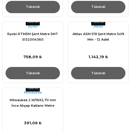
Tükendi
Tükendi
Tükendi
Tükendi
Ryobi
Attlas
Ryobi RTM5M Şerit Metre 5MT
Attlas ASM 519 Şerit Metre 5x19
5132004360
Mm - 12 Adet
758,09 ₺
1.142,19 ₺
Tükendi
Tükendi
Tükendi
Milwaukee
Milwaukee 2 M/16X2,70 mm
İnce Ahşap Katlanır Metre
391,06 ₺