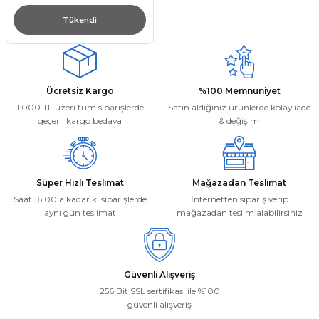
Tükendi
Ücretsiz Kargo
%100 Memnuniyet
1.000 TL üzeri tüm siparişlerde
Satın aldığınız ürünlerde kolay iade
geçerli kargo bedava
& değişim
Süper Hızlı Teslimat
Mağazadan Teslimat
Saat 16:00’a kadar ki siparişlerde
İnternetten sipariş verip
aynı gün teslimat
mağazadan teslim alabilirsiniz
Güvenli Alışveriş
256 Bit SSL sertifikası ile %100
güvenli alışveriş