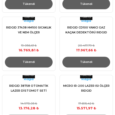
Tükendi
Tükendi
Tükendi
Tükendi
Rıdgıd
Rıdgıd
RIDGID 37438 HM100 SICAKLIK
RIDGID CD100 YANICI GAZ
VE NEM ÖLÇER
KAÇAK DEDEKTÖRÜ RIDGID
19.056,61 ₺
20.417,79 ₺
16.769,81 ₺
17.967,66 ₺
Tükendi
Tükendi
Tükendi
Tükendi
Rıdgıd
Rıdgıd
RIDGID 38758 OTOMATİK
MICRO IR-200 LAZER ISI ÖLÇER
LAZER DİSTOMOT SETİ
RIDGID
14.973,05 ₺
17.695,42 ₺
13.176,28 ₺
15.571,97 ₺