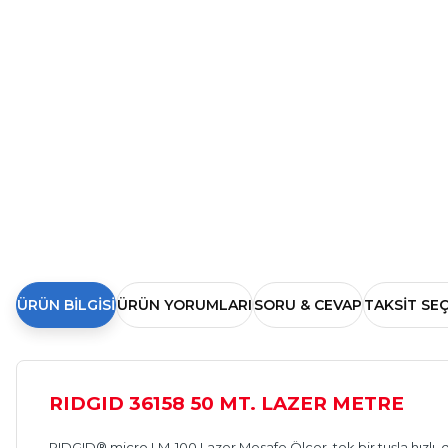
ÜRÜN BILGISI
ÜRÜN YORUMLARI
SORU & CEVAP
TAKSIT SE
RIDGID 36158 50 MT. LAZER METRE
RIDGID® micro LM-100 Lazer Mesafe Ölçer, tek bir tuşla hızlı, 