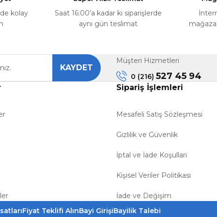
rde kolay
Saat 16:00’a kadar ki siparişlerde
İnter
m
aynı gün teslimat
mağazada
Müşteri Hizmetleri
KAYDET
Gönder
527 45 94
0 (216)
r
Sipariş İşlemleri
er
Mesafeli Satış Sözleşmesi
Gizlilik ve Güvenlik
İptal ve İade Koşullari
Kişisel Veriler Politikası
ler
İade ve Değişim
satları
Fiyat Teklifi Alın
Bayi Girişi
Bayilik Talebi