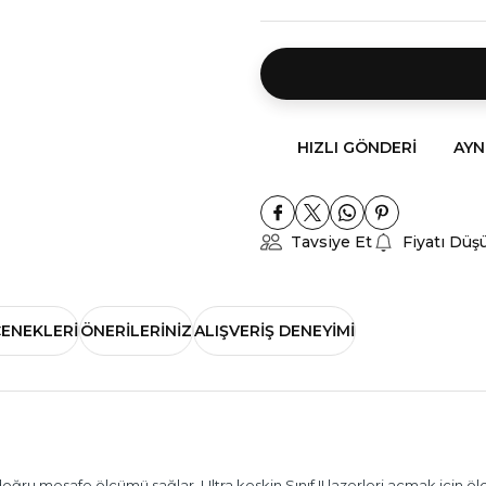
HIZLI GÖNDERI
AYN
Tavsiye Et
Fiyatı Düş
ÇENEKLERI
ÖNERILERINIZ
ALIŞVERIŞ DENEYIMI
doğru mesafe ölçümü sağlar. Ultra keskin Sınıf II lazerleri açmak içi