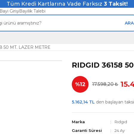
Tüm Kredi Kartlarına Vade Farksız
3
Taksit!
Bayi Girişi
Bayilik Talebi
ARA
58 50 MT. LAZER METRE
RIDGID 36158 5
15.
%12
17.598,20 ₺
5.162,14 TL
den başlayan taksit
Marka
Rıdgıd
Garanti Süresi
24 Ay