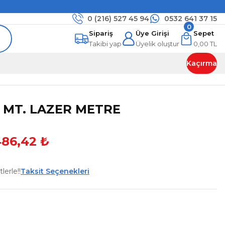
0 (216)
527 45 94
0532 641 37 15
0
Sipariş
Üye Girişi
Sepet
Takibi yap
Üyelik oluştur
0,00 TL
Kaçırma
0 MT. LAZER METRE
486,42 ₺
lerle!!
Taksit Seçenekleri