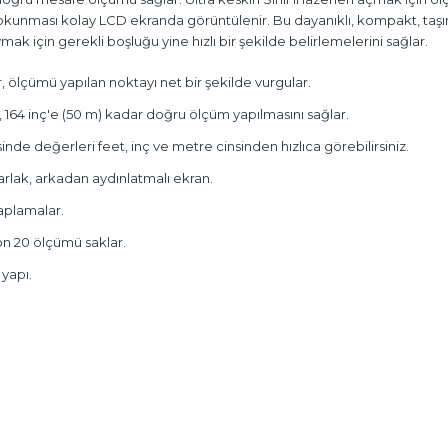
nması kolay LCD ekranda görüntülenir. Bu dayanıklı, kompakt, taşınabi
ak için gerekli boşluğu yine hızlı bir şekilde belirlemelerini sağlar.
er, ölçümü yapılan noktayı net bir şekilde vurgular.
 164 inç'e (50 m) kadar doğru ölçüm yapılmasını sağlar.
sinde değerleri feet, inç ve metre cinsinden hızlıca görebilirsiniz.
parlak, arkadan aydınlatmalı ekran.
aplamalar.
on 20 ölçümü saklar.
 yapı.