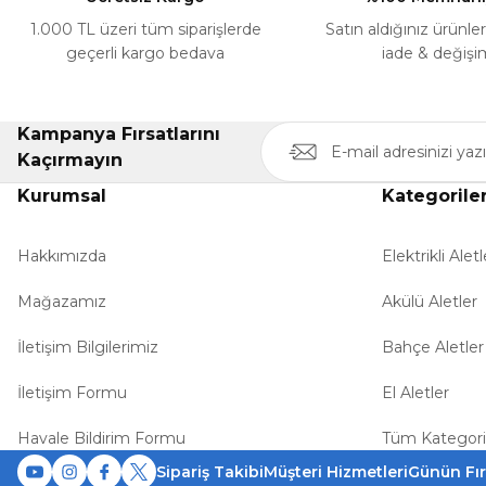
Bu ürüne benzer farklı alternatifler olmalı.
1.000 TL üzeri tüm siparişlerde
Satın aldığınız ürünle
geçerli kargo bedava
iade & değişi
Kampanya Fırsatlarını
Kaçırmayın
Kurumsal
Kategorile
Hakkımızda
Elektrikli Aletl
Mağazamız
Akülü Aletler
İletişim Bilgilerimiz
Bahçe Aletler
İletişim Formu
El Aletler
Havale Bildirim Formu
Tüm Kategori
Sipariş Takibi
Müşteri Hizmetleri
Günün Fır