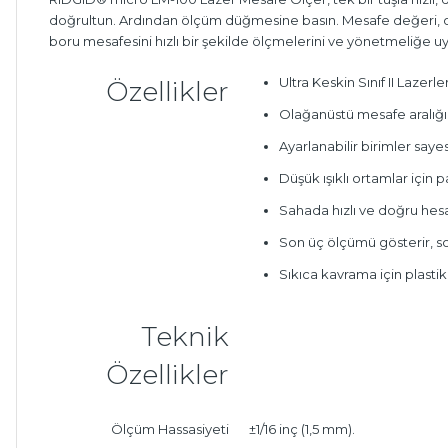
doğrultun. Ardından ölçüm düğmesine basın. Mesafe değeri, oku
boru mesafesini hızlı bir şekilde ölçmelerini ve yönetmeliğe uym
Ultra Keskin Sınıf II Lazerl
Özellikler
Olağanüstü mesafe aralığı,
Ayarlanabilir birimler saye
Düşük ışıklı ortamlar için 
Sahada hızlı ve doğru hes
Son üç ölçümü gösterir, s
Sıkıca kavrama için plastik
Teknik
Özellikler
Ölçüm Hassasiyeti
±1/16 inç (1,5 mm).