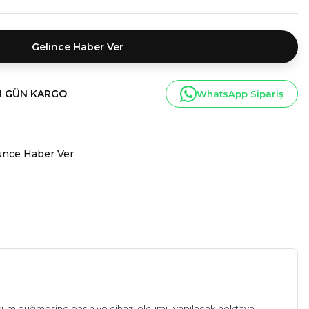
Gelince Haber Ver
I GÜN KARGO
WhatsApp Sipariş
ünce Haber Ver
n ölçüm düğmesine basın ve cihazı ölçümü yapılacak noktaya