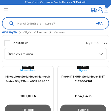
Tüm Kredi Kartlarına Vade Farksız
3
Taksit!
ARA
Anasayfa
Ölçüm Cihazları
Metreler
Stoktakiler
Toplam 5 ürün
Tükendi
Tükendi
Milwaukee
Ryobi
Milwaukee Şerit Metre Manyetik
Ryobi RTM8M Şerit Metre 8MT
Metre 8M/27Mm 4932464600
5132004361
900,00 ₺
864,84 ₺
Tükendi
Tükendi