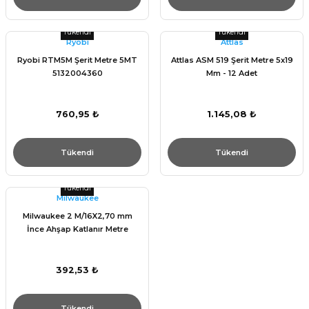
Tükendi
Tükendi
Ryobi
Attlas
Ryobi RTM5M Şerit Metre 5MT
Attlas ASM 519 Şerit Metre 5x19
5132004360
Mm - 12 Adet
760,95 ₺
1.145,08 ₺
Tükendi
Tükendi
Tükendi
Milwaukee
Milwaukee 2 M/16X2,70 mm
İnce Ahşap Katlanır Metre
392,53 ₺
Tükendi