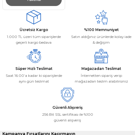
Ücretsiz Kargo
%100 Memnuniyet
1.000 TL üzeri tüm siparişlerde
Satın aldığınız ürünlerde kolay iade
geçerli kargo bedava
& değişim
Süper Hızlı Teslimat
Mağazadan Teslimat
Saat 16:00’a kadar ki siparişlerde
İnternetten sipariş verip
aynı gün teslimat
mağazadan teslim alabilirsiniz
Güvenli Alışveriş
256 Bit SSL sertifikası ile %100
güvenli alışveriş
Kampanya Fırsatlarını Kaçırmayın