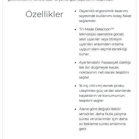
Dayanıklı ergonomik tasarımı
Özellikler
sayesinde kullanımı kolay fakat
sağlamdır.
Tri-Mode Detection™
teknolojisi operatöre görsel,
sesli uyarılar veya titreşim
uyarıları arasından ortama
uygun olanı seçme esnekliği
sunar.
Ayarlanabilir hassasiyet özelliği
tek bir düğmeyle kaçak
noktasının net olarak tespitini
sağlar.
16 inç (40 cm) esnek probu
ulaşılması güç ve dar alanlarda
kaçakların ve konumunun
tespitini sağlar.
Alana göre değiştirilebilir
sensörler, daha fazla çalışma
süresi ve onarımlar için daha
az bekleme süresi anlamına
gelir.