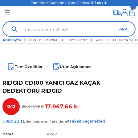
Tüm Kredi Kartlarına Vade Farksız
3
Taksit!
ARA
Anasayfa
Ölçüm Cihazları
Lazer Metre
RIDGID CD100 YANIC
Tüm Özellikler
Ürün Açıklaması
RIDGID CD100 YANICI GAZ KAÇAK
DEDEKTÖRÜ RIDGID
17.967,66 ₺
%12
20.417,79 ₺
5.989,22 TL
den başlayan taksitlerle!!
Taksit Seçenekleri
Marka
Rıdgıd