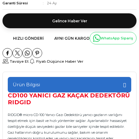
Garanti Süresi
24 Ay
Gelince Haber Ver
HIZLI GÖNDERI
AYNI GÜN KARGO
WhatsApp Sipariş
Tavsiye Et
Fiyatı Düşünce Haber Ver
Ürün Bilgisi
CD100 YANICI GAZ KAÇAK DEDEKTÖRÜ
RIDGID
RIDGID® micro CD-100 Yanıcı Gazı Dedektörü yanıcı gazların varlığını
tespit etmek için basit ve hızlı yöntemler sağlar. Ayarlanabilir hassasiyet
özelliğiyle düşük seviyedeki gazlar bile saniyeler içinde tespit edilebilir.
Gaz hatlarının doğru kurulumunu sağlar, bakım ve onarım
gerekliliklerini kontrol eder ve yanıcı gaz kaçaklarını tespit eder.