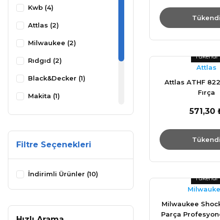
Kwb (4)
Tükend
Attlas (2)
Milwaukee (2)
Tükendi
Rıdgıd (2)
Attlas
Black&Decker (1)
Attlas ATHF 822
Fırça
Makita (1)
571,30 
Projahn (1)
Proxxon (1)
Tükend
Filtre Seçenekleri
Ryobi (1)
Stanley (1)
İndirimli Ürünler (10)
Tükendi
Milwauk
Milwaukee Shoc
Parça Profesyone
Hızlı Arama