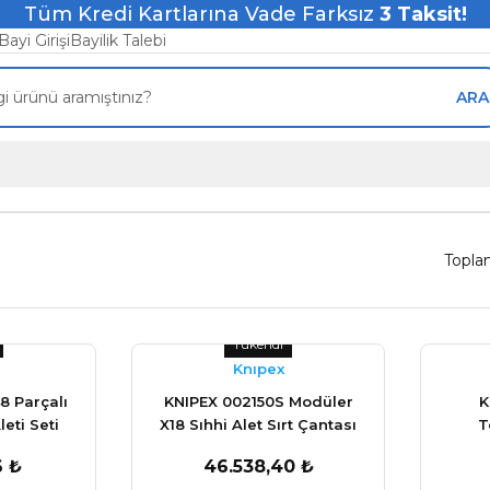
Tüm Kredi Kartlarına Vade Farksız
3
Taksit!
Bayi Girişi
Bayilik Talebi
ARA
Topla
Tükendi
Knıpex
8 Parçalı
KNIPEX 002150S Modüler
K
eti Seti
X18 Sıhhi Alet Sırt Çantası
T
17 Parça
6 ₺
46.538,40 ₺