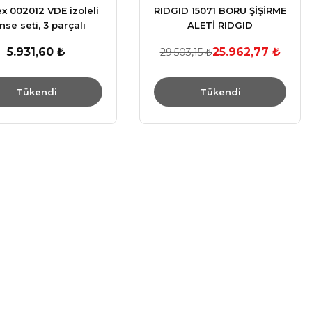
x 002012 VDE izoleli
RIDGID 15071 BORU ŞİŞİRME
nse seti, 3 parçalı
ALETİ RIDGID
5.931,60 ₺
25.962,77 ₺
29.503,15 ₺
Tükendi
Tükendi