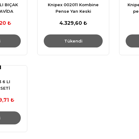
I BIÇAK
Knipex 002011 Kombine
Knipe
NAVİDA
Pense Yan Keski
pe
rmany
Kargaburun Pense 3 Lü
,20 ₺
4.329,60 ₺
Set
i
Tükendi
 6 LI
SETİ
9,71 ₺
i