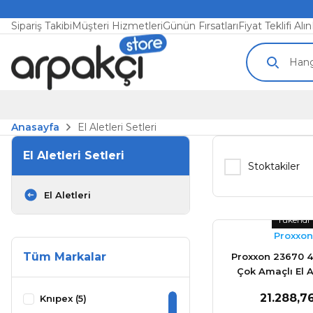
Sipariş Takibi
Müşteri Hizmetleri
Günün Fırsatları
Fiyat Teklifi Alın
Anasayfa
El Aletleri Setleri
El Aletleri Setleri
Stoktakiler
El Aletleri
Tükendi
Proxxon
Tüm Markalar
Proxxon 23670 4
Çok Amaçlı El Al
21.288,7
Knıpex (5)