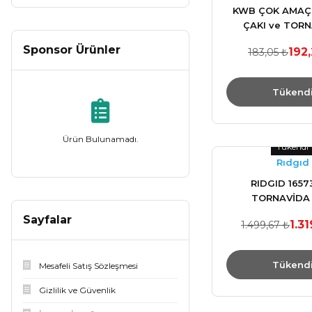
KWB ÇOK AMAÇL
ÇAKI ve TOR
49016620 Ge
Sponsor Ürünler
192
183,05 ₺
Tükend
Ürün Bulunamadı.
Tükendi
Rıdgıd
RIDGID 16573
TORNAVİDA 
Sayfalar
1.31
1.499,67 ₺
Tükend
Mesafeli Satış Sözleşmesi
Gizlilik ve Güvenlik