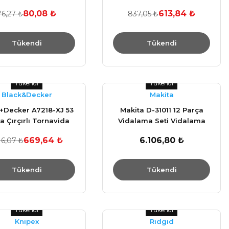
80,08 ₺
613,84 ₺
76,27 ₺
837,05 ₺
Tükendi
Tükendi
Tükendi
Tükendi
Black&Decker
Makita
+Decker A7218-XJ 53
Makita D-31011 12 Parça
a Çırçırlı Tornavida
Vidalama Seti Vidalama
Seti
Uç Seti
669,64 ₺
6.106,80 ₺
116,07 ₺
Tükendi
Tükendi
Tükendi
Tükendi
Knıpex
Rıdgıd