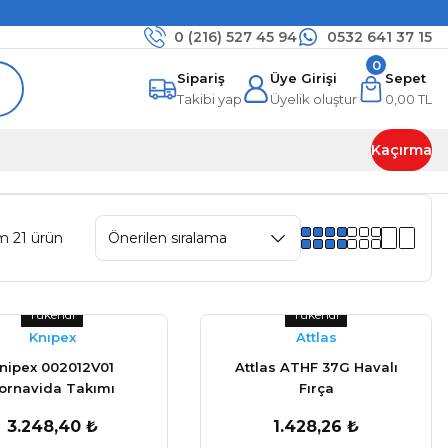
0 (216)
527 45 94
0532 641 37 15
0
Sipariş
Üye Girişi
Sepet
Takibi yap
Üyelik oluştur
0,00 TL
Kaçırma
m 21 ürün
Tükendi
Tükendi
Knıpex
Attlas
nipex 002012V01
Attlas ATHF 37G Havalı
ornavida Takımı
Fırça
3.248,40 ₺
1.428,26 ₺