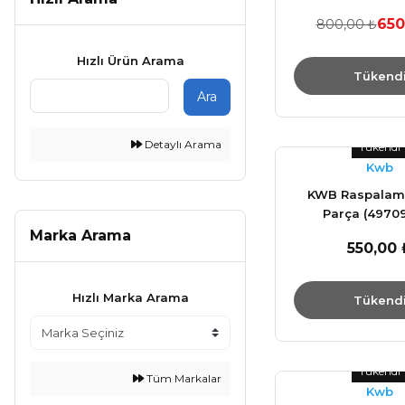
Seti
650
800,00 ₺
Hızlı Ürün Arama
Tükend
Ara
Detaylı Arama
Tükendi
Kwb
KWB Raspalama
Parça (4970
Marka Arama
550,00 
Hızlı Marka Arama
Tükend
Tükendi
Tüm Markalar
Kwb