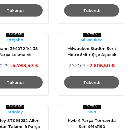
Tükendi
Tükendi
Tükendi
Tükendi
Projahn
Milwaukee
jahn 394072 1/4 38
Milwaukee Studtm Şerit
Parça Lokma Ve
Metre 5Mt + Şişe Açacak
Tornavida Seti
4.763,43 ₺
2.606,50 ₺
0,75 ₺
2.743,68 ₺
Tükendi
Tükendi
Tükendi
Tükendi
Stanley
Kwb
ley ST069252 Allen
Kwb 4 Parça Tornavida
tar Takımı, 8 Parça
Seti 49141190