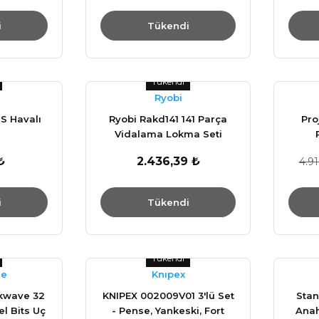
i
Tükendi
Tükendi
Ryobi
S Havalı
Ryobi Rakd141 141 Parça
Pro
Vidalama Lokma Seti
₺
2.436,39 ₺
4.91
i
Tükendi
Tükendi
ee
Knıpex
kwave 32
KNIPEX 002009V01 3'lü Set
Stan
l Bits Uç
- Pense, Yankeski, Fort
Anah