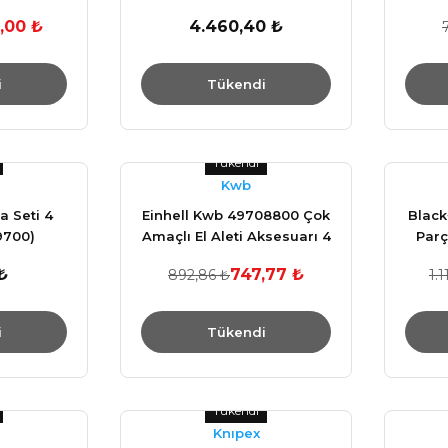
Pense Set
,00 ₺
4.460,40 ₺
i
Tükendi
Tükendi
Kwb
 Seti 4
Einhell Kwb 49708800 Çok
Black
9700)
Amaçlı El Aleti Aksesuarı 4
Parç
Parça Set
₺
747,77 ₺
892,86 ₺
1.
i
Tükendi
Tükendi
Knıpex