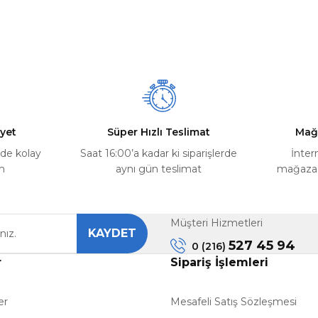
yet
Süper Hızlı Teslimat
Mağ
rde kolay
Saat 16:00’a kadar ki siparişlerde
İnter
m
aynı gün teslimat
mağazada
Müşteri Hizmetleri
KAYDET
527 45 94
0 (216)
r
Sipariş İşlemleri
er
Mesafeli Satış Sözleşmesi