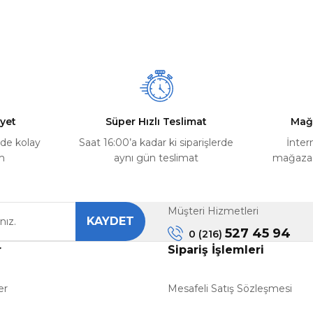
Ürün hakkında henüz soru sorulmamış.
Bu ürüne ilk yorumu siz yapın!
Yorum Yaz
Soru Sor
yet
Süper Hızlı Teslimat
Mağ
rde kolay
Saat 16:00’a kadar ki siparişlerde
İnter
m
aynı gün teslimat
mağazada
Müşteri Hizmetleri
KAYDET
Gönder
527 45 94
0 (216)
r
Sipariş İşlemleri
er
Mesafeli Satış Sözleşmesi