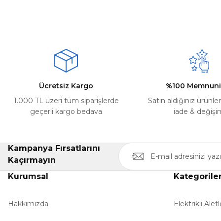
Görüş ve önerileriniz için teşekkür ederiz.
Mehmet Kayış | 17/02/2026
Ürün resmi kalitesiz, bozuk veya görüntülenemiyor.
Deneyimini Paylaş
Ürün açıklamasında eksik bilgiler bulunuyor.
Ürün bilgilerinde hatalar bulunuyor.
Ürün fiyatı diğer sitelerden daha pahalı.
Ücretsiz Kargo
%100 Memnuni
Bu ürüne benzer farklı alternatifler olmalı.
1.000 TL üzeri tüm siparişlerde
Satın aldığınız ürünle
geçerli kargo bedava
iade & değişi
Kampanya Fırsatlarını
Kaçırmayın
Kurumsal
Kategorile
Hakkımızda
Elektrikli Aletl