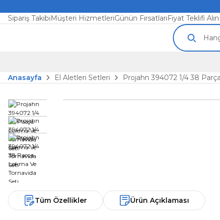
Sipariş Takibi
Müşteri Hizmetleri
Günün Fırsatları
Fiyat Teklifi Alın
Anasayfa
El Aletleri Setleri
Projahn 394072 1/4 38 Parç
Tüm Özellikler
Ürün Açıklaması