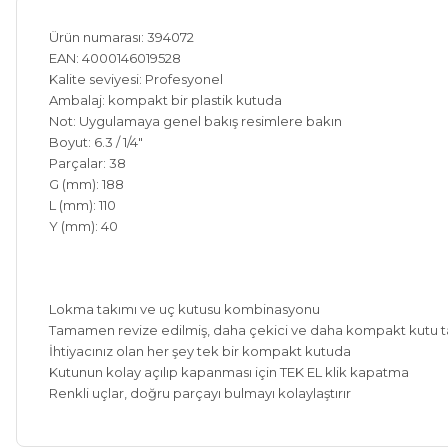
Ürün numarası: 394072
EAN: 4000146019528
Kalite seviyesi: Profesyonel
Ambalaj: kompakt bir plastik kutuda
Not: Uygulamaya genel bakış resimlere bakın
Boyut: 6.3 / 1/4"
Parçalar: 38
G (mm): 188
L (mm): 110
Y (mm): 40
Lokma takımı ve uç kutusu kombinasyonu
Tamamen revize edilmiş, daha çekici ve daha kompakt kutu t
İhtiyacınız olan her şey tek bir kompakt kutuda
Kutunun kolay açılıp kapanması için TEK EL klik kapatma
Renkli uçlar, doğru parçayı bulmayı kolaylaştırır
Bu ürünün fiyat bilgisi, resim, ürün açıklamalarında ve diğer ko
Kargom ne aşamada lütfen bilgi verin, size ulaşamıyorum.