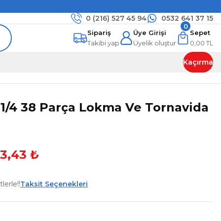
0 (216)
527 45 94
0532 641 37 15
0
Sipariş
Üye Girişi
Sepet
Takibi yap
Üyelik oluştur
0,00 TL
Kaçırma
1/4 38 Parça Lokma Ve Tornavida
3,43 ₺
lerle!!
Taksit Seçenekleri