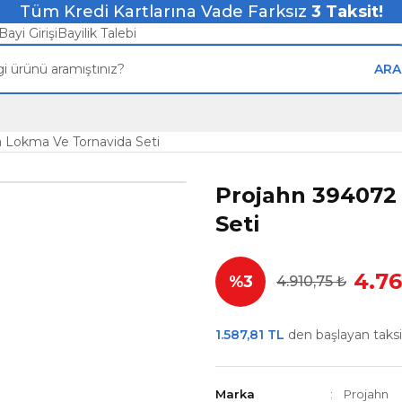
Tüm Kredi Kartlarına Vade Farksız
3
Taksit!
Bayi Girişi
Bayilik Talebi
ARA
a Lokma Ve Tornavida Seti
Projahn 394072 
Seti
4.76
%3
4.910,75 ₺
1.587,81 TL
den başlayan taksit
Marka
Projahn