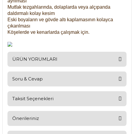
ayrılması
Mutfak tezgahlarında, dolaplarda veya alçıpanda
daldırmalı kolay kesim
Eski boyaların ve gövde altı kaplamasının kolayca
çıkarılması
Köşelerde ve kenarlarda çalışmak için.
ÜRÜN YORUMLARI
Soru & Cevap
Bu ürüne ilk yorumu siz yapın!
Yorum Yaz
Taksit Seçenekleri
Ürün hakkında henüz soru sorulmamış.
Soru Sor
Önerileriniz
Bu ürünün fiyat bilgisi, resim, ürün açıklamalarında ve diğer