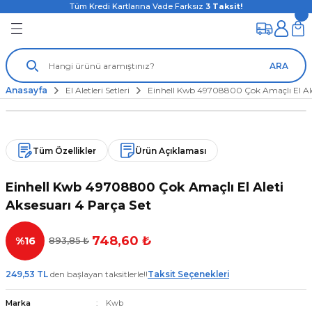
Tüm Kredi Kartlarına Vade Farksız
3
Taksit!
ARA
Anasayfa
El Aletleri Setleri
Einhell Kwb 49708800 Çok Amaçlı El Ale
Tüm Özellikler
Ürün Açıklaması
Einhell Kwb 49708800 Çok Amaçlı El Aleti
Aksesuarı 4 Parça Set
748,60 ₺
%16
893,85 ₺
249,53 TL
den başlayan taksitlerle!!
Taksit Seçenekleri
Marka
Kwb