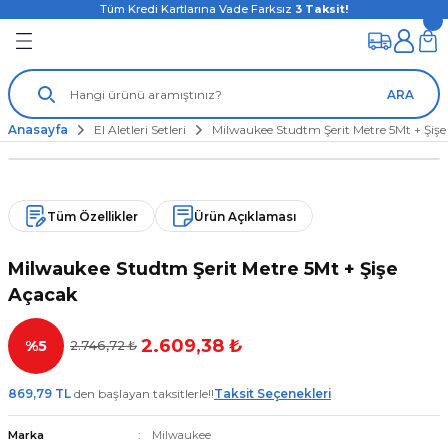
Tüm Kredi Kartlarına Vade Farksız
3
Taksit!
ARA
Anasayfa
El Aletleri Setleri
Milwaukee Studtm Şerit Metre 5Mt + Şiş
Tüm Özellikler
Ürün Açıklaması
Milwaukee Studtm Şerit Metre 5Mt + Şişe
Açacak
2.609,38 ₺
%5
2.746,72 ₺
869,79 TL
den başlayan taksitlerle!!
Taksit Seçenekleri
Marka
Milwaukee