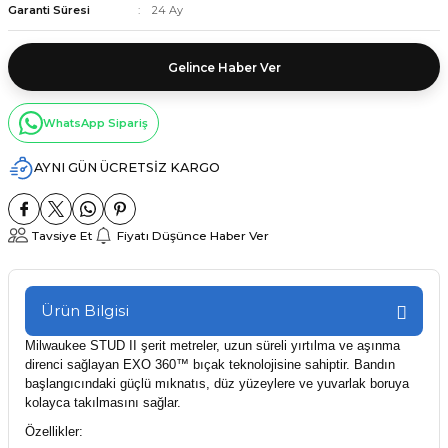
Garanti Süresi
24 Ay
Gelince Haber Ver
WhatsApp Sipariş
AYNI GÜN ÜCRETSİZ KARGO
Tavsiye Et
Fiyatı Düşünce Haber Ver
Ürün Bilgisi
Milwaukee STUD II şerit metreler, uzun süreli yırtılma ve aşınma
direnci sağlayan EXO 360™ bıçak teknolojisine sahiptir. Bandın
başlangıcındaki güçlü mıknatıs, düz yüzeylere ve yuvarlak boruya
kolayca takılmasını sağlar.
Özellikler: