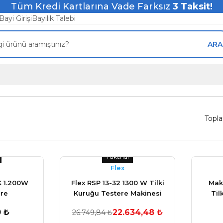
Tüm Kredi Kartlarına Vade Farksız
3
Taksit!
Bayi Girişi
Bayilik Talebi
ARA
Topl
Tükendi
Flex
K 1.200W
Flex RSP 13-32 1300 W Tilki
Mak
ere
Kuruğu Testere Makinesi
Til
0 ₺
22.634,48 ₺
26.749,84 ₺