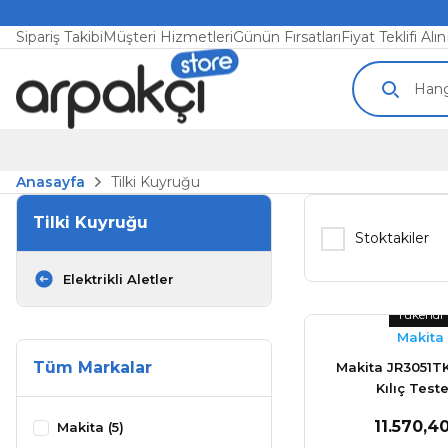
Sipariş Takibi
Müşteri Hizmetleri
Günün Fırsatları
Fiyat Teklifi Alın
Anasayfa
Tilki Kuyruğu
Tilki Kuyruğu
Stoktakiler
Elektrikli Aletler
Tükendi
Makita
Tüm Markalar
Makita JR3051T
Kılıç Test
11.570,4
Makita (5)