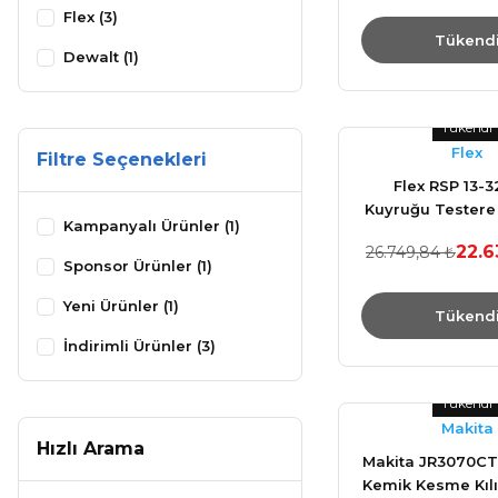
Flex (3)
Tükend
Dewalt (1)
Tükendi
Flex
Filtre Seçenekleri
Flex RSP 13-32
Kuyruğu Testere
Kampanyalı Ürünler (1)
438.367
22.6
26.749,84 ₺
Sponsor Ürünler (1)
Yeni Ürünler (1)
Tükend
İndirimli Ürünler (3)
Tükendi
Makita
Hızlı Arama
Makita JR3070CT 
Kemik Kesme Kılı