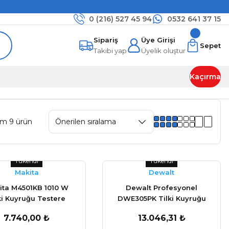
0 (216)
527 45 94
0532 641 37 15
Sipariş
Üye Girişi
Sepet
Takibi yap
Üyelik oluştur
Kaçırma
am 9 ürün
Tükendi
Tükendi
Makita
Dewalt
ita M4501KB 1010 W
Dewalt Profesyonel
ki Kuyruğu Testere
DWE305PK Tilki Kuyruğu
Testere 1100 W
7.740,00 ₺
13.046,31 ₺