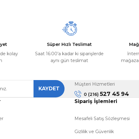
yet
Süper Hızlı Teslimat
Mağ
rde kolay
Saat 16:00’a kadar ki siparişlerde
İnter
m
aynı gün teslimat
mağazada
Müşteri Hizmetleri
KAYDET
527 45 94
0 (216)
r
Sipariş İşlemleri
er
Mesafeli Satış Sözleşmesi
Gizlilik ve Güvenlik