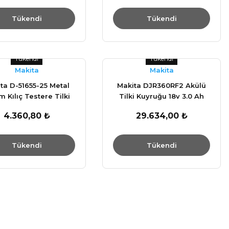
Tükendi
Tükendi
Tükendi
Tükendi
Makita
Makita
ta D-51655-25 Metal
Makita DJR360RF2 Akülü
m Kılıç Testere Tilki
Tilki Kuyruğu 18v 3.0 Ah
Kuyruğu Bıçağı
4.360,80 ₺
29.634,00 ₺
Tükendi
Tükendi