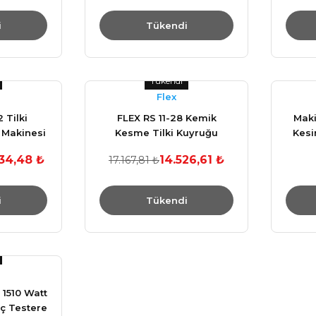
i
Tükendi
Tükendi
Flex
 Tilki
FLEX RS 11-28 Kemik
Maki
 Makinesi
Kesme Tilki Kuyruğu
Kesi
Testere Makinası
34,48 ₺
14.526,61 ₺
17.167,81 ₺
i
Tükendi
1510 Watt
ç Testere