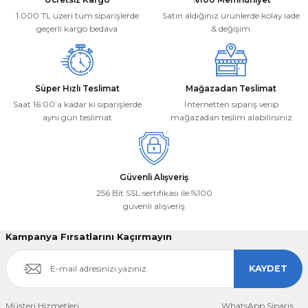
Ürün fiyatı diğer sitelerden daha pahalı.
1.000 TL üzeri tüm siparişlerde
Satın aldığınız ürünlerde kolay iade
Bu ürüne benzer farklı alternatifler olmalı.
geçerli kargo bedava
& değişim
Aydınlatma
Yok
Süper Hızlı Teslimat
Mağazadan Teslimat
Saat 16:00’a kadar ki siparişlerde
İnternetten sipariş verip
aynı gün teslimat
mağazadan teslim alabilirsiniz
Gönder
Güvenli Alışveriş
256 Bit SSL sertifikası ile %100
güvenli alışveriş
Kampanya Fırsatlarını Kaçırmayın
KAYDET
Müşteri Hizmetleri
WhatsApp Sipariş