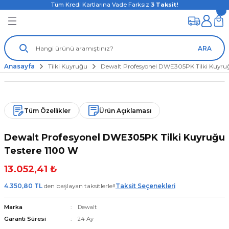
Tüm Kredi Kartlarına Vade Farksız
3
Taksit!
ARA
Anasayfa
Tilki Kuyruğu
Dewalt Profesyonel DWE305PK Tilki Kuyruğ
Tüm Özellikler
Ürün Açıklaması
Dewalt Profesyonel DWE305PK Tilki Kuyruğu
Testere 1100 W
13.052,41 ₺
4.350,80 TL
den başlayan taksitlerle!!
Taksit Seçenekleri
Marka
Dewalt
Garanti Süresi
24 Ay