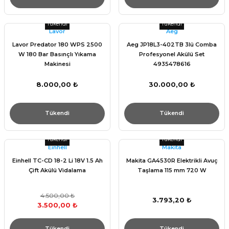
Tükendi
Tükendi
Lavor
Aeg
Lavor Predator 180 WPS 2500
Aeg JP18L3-402TB 3lü Comba
W 180 Bar Basınçlı Yıkama
Profesyonel Akülü Set
Makinesi
4935478616
8.000,00 ₺
30.000,00 ₺
Tükendi
Tükendi
Tükendi
Tükendi
Einhell
Makita
Einhell TC-CD 18-2 Li 18V 1.5 Ah
Makita GA4530R Elektrikli Avuç
Çift Akülü Vidalama
Taşlama 115 mm 720 W
4.500,00 ₺
3.793,20 ₺
3.500,00 ₺
Tükendi
Tükendi