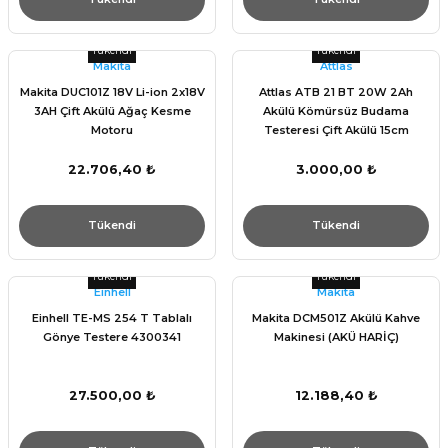
Tükendi
Tükendi
Makita
Attlas
Makita DUC101Z 18V Li-ion 2x18V
Attlas ATB 21 BT 20W 2Ah
3AH Çift Akülü Ağaç Kesme
Akülü Kömürsüz Budama
Motoru
Testeresi Çift Akülü 15cm
22.706,40 ₺
3.000,00 ₺
Tükendi
Tükendi
Tükendi
Tükendi
Einhell
Makita
Einhell TE-MS 254 T Tablalı
Makita DCM501Z Akülü Kahve
Gönye Testere 4300341
Makinesi (AKÜ HARİÇ)
27.500,00 ₺
12.188,40 ₺