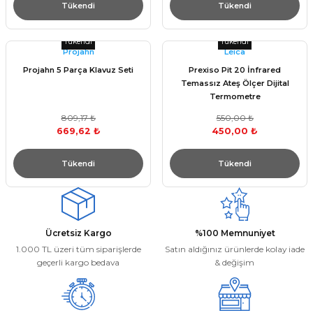
Tükendi
Tükendi
Tükendi
Tükendi
Projahn
Leica
Projahn 5 Parça Klavuz Seti
Prexiso Pit 20 İnfrared
Temassız Ateş Ölçer Dijital
Termometre
809,17 ₺
550,00 ₺
669,62 ₺
450,00 ₺
Tükendi
Tükendi
Ücretsiz Kargo
%100 Memnuniyet
1.000 TL üzeri tüm siparişlerde
Satın aldığınız ürünlerde kolay iade
geçerli kargo bedava
& değişim