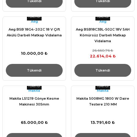
Tükendi
Tükendi
Tükendi
Tükendi
Aeg
Aeg
Aeg BSB 18G4-202C 18 V Çift
Aeg BSB18C3BL-502C 18V 5AH
Akülü Darbeli Matkap Vidalama
Kömürsüz Darbeli Matkap
Vidalama
26.660,76 ₺
10.000,00 ₺
22.614,04 ₺
Tükendi
Tükendi
Tükendi
Tükendi
Makita
Makita
Makita LS1219 Gönye Kesme
Makita 5008MG 1800 W Daire
Makinesi 305mm
Testere 210 MM
65.000,00 ₺
13.791,60 ₺