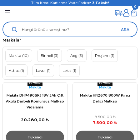
Tüm Kredi Kartlarına Vade Farksız
3
Taksit!
0
ARA
Markalar
Makita
(10)
Einhell
(3)
Aeg
(3)
Projahn
(1)
Attlas
(1)
Lavor
(1)
Leica
(1)
Tükendi
Tükendi
Makita
Makita
Makita DHP490SFJ 18V 3Ah Çift
Makita HR2670 800W Kırıcı
Akülü Darbeli Kömürsüz Matkap
Delici Matkap
Vidalama
8.500,00 ₺
20.280,00 ₺
7.500,00 ₺
Tükendi
Tükendi