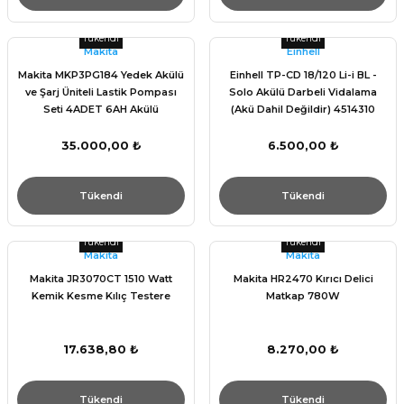
Tükendi
Tükendi
Makita
Einhell
Makita MKP3PG184 Yedek Akülü
Einhell TP-CD 18/120 Li-i BL -
ve Şarj Üniteli Lastik Pompası
Solo Akülü Darbeli Vidalama
Seti 4ADET 6AH Akülü
(Akü Dahil Değildir) 4514310
35.000,00 ₺
6.500,00 ₺
Tükendi
Tükendi
Tükendi
Tükendi
Makita
Makita
Makita JR3070CT 1510 Watt
Makita HR2470 Kırıcı Delici
Kemik Kesme Kılıç Testere
Matkap 780W
17.638,80 ₺
8.270,00 ₺
Tükendi
Tükendi