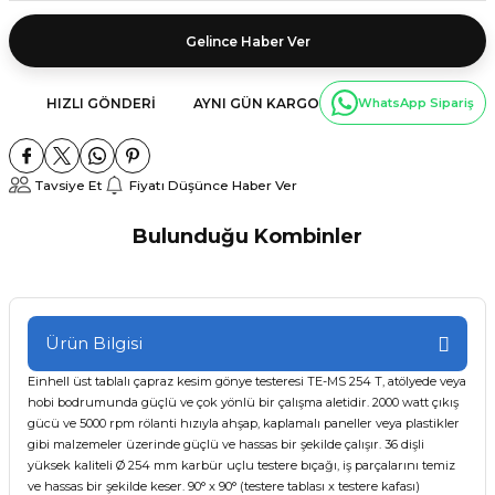
Gelince Haber Ver
HIZLI GÖNDERI
AYNI GÜN KARGO
WhatsApp Sipariş
Tavsiye Et
Fiyatı Düşünce Haber Ver
Bulunduğu Kombinler
Tükendi
Einhell
Einhell TE-MS 254 T Tablalı Gönye Testere 4300341
Ürün Bilgisi
Einhell üst tablalı çapraz kesim gönye testeresi TE-MS 254 T, atölyede veya
27.500,00 ₺
hobi bodrumunda güçlü ve çok yönlü bir çalışma aletidir. 2000 watt çıkış
gücü ve 5000 rpm rölanti hızıyla ahşap, kaplamalı paneller veya plastikler
gibi malzemeler üzerinde güçlü ve hassas bir şekilde çalışır. 36 dişli
Tükendi
yüksek kaliteli Ø 254 mm karbür uçlu testere bıçağı, iş parçalarını temiz
ve hassas bir şekilde keser. 90° x 90° (testere tablası x testere kafası)