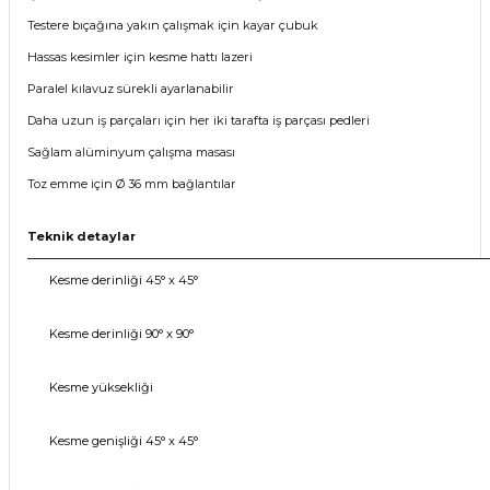
Testere bıçağına yakın çalışmak için kayar çubuk
Hassas kesimler için kesme hattı lazeri
Paralel kılavuz sürekli ayarlanabilir
Daha uzun iş parçaları için her iki tarafta iş parçası pedleri
Sağlam alüminyum çalışma masası
Toz emme için Ø 36 mm bağlantılar
Teknik detaylar
Kesme derinliği 45° x 45°
Kesme derinliği 90° x 90°
Kesme yüksekliği
Kesme genişliği 45° x 45°