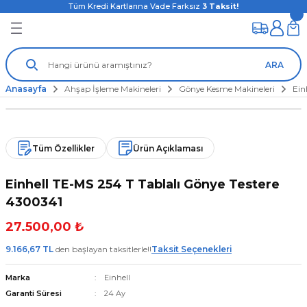
Tüm Kredi Kartlarına Vade Farksız
3
Taksit!
ARA
Anasayfa
Ahşap İşleme Makineleri
Gönye Kesme Makineleri
Ein
Tüm Özellikler
Ürün Açıklaması
Einhell TE-MS 254 T Tablalı Gönye Testere
4300341
27.500,00 ₺
9.166,67 TL
den başlayan taksitlerle!!
Taksit Seçenekleri
Marka
Einhell
Garanti Süresi
24 Ay