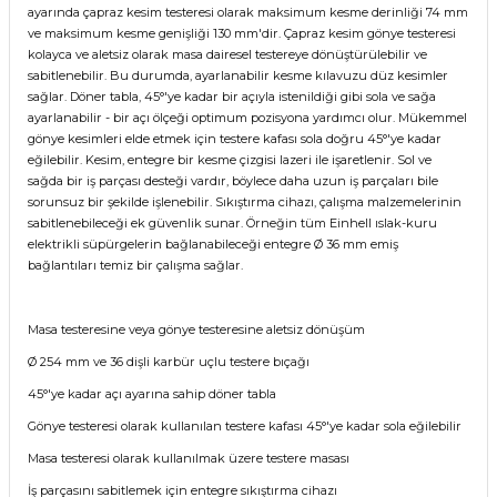
ayarında çapraz kesim testeresi olarak maksimum kesme derinliği 74 mm
ve maksimum kesme genişliği 130 mm'dir. Çapraz kesim gönye testeresi
kolayca ve aletsiz olarak masa dairesel testereye dönüştürülebilir ve
sabitlenebilir. Bu durumda, ayarlanabilir kesme kılavuzu düz kesimler
sağlar. Döner tabla, 45°'ye kadar bir açıyla istenildiği gibi sola ve sağa
ayarlanabilir - bir açı ölçeği optimum pozisyona yardımcı olur. Mükemmel
gönye kesimleri elde etmek için testere kafası sola doğru 45°'ye kadar
eğilebilir. Kesim, entegre bir kesme çizgisi lazeri ile işaretlenir. Sol ve
sağda bir iş parçası desteği vardır, böylece daha uzun iş parçaları bile
sorunsuz bir şekilde işlenebilir. Sıkıştırma cihazı, çalışma malzemelerinin
sabitlenebileceği ek güvenlik sunar. Örneğin tüm Einhell ıslak-kuru
elektrikli süpürgelerin bağlanabileceği entegre Ø 36 mm emiş
bağlantıları temiz bir çalışma sağlar.
Masa testeresine veya gönye testeresine aletsiz dönüşüm
Ø 254 mm ve 36 dişli karbür uçlu testere bıçağı
45°'ye kadar açı ayarına sahip döner tabla
Gönye testeresi olarak kullanılan testere kafası 45°'ye kadar sola eğilebilir
Masa testeresi olarak kullanılmak üzere testere masası
İş parçasını sabitlemek için entegre sıkıştırma cihazı