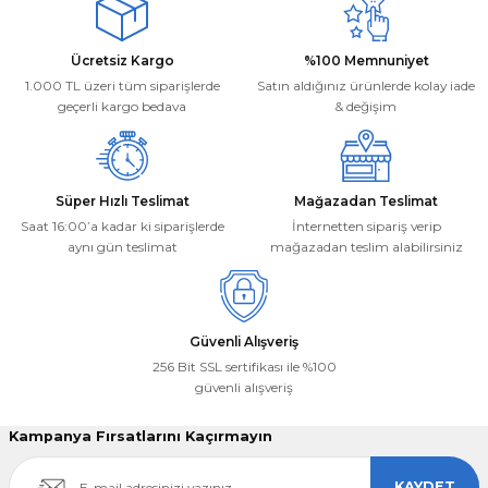
Ürün açıklamasında eksik bilgiler bulunuyor.
Ürün bilgilerinde hatalar bulunuyor.
Deneyimini Paylaş
Ücretsiz Kargo
%100 Memnuniyet
Ürün fiyatı diğer sitelerden daha pahalı.
1.000 TL üzeri tüm siparişlerde
Satın aldığınız ürünlerde kolay iade
Bu ürüne benzer farklı alternatifler olmalı.
geçerli kargo bedava
& değişim
Süper Hızlı Teslimat
Mağazadan Teslimat
Saat 16:00’a kadar ki siparişlerde
İnternetten sipariş verip
aynı gün teslimat
mağazadan teslim alabilirsiniz
Gönder
Güvenli Alışveriş
256 Bit SSL sertifikası ile %100
güvenli alışveriş
Kampanya Fırsatlarını Kaçırmayın
KAYDET