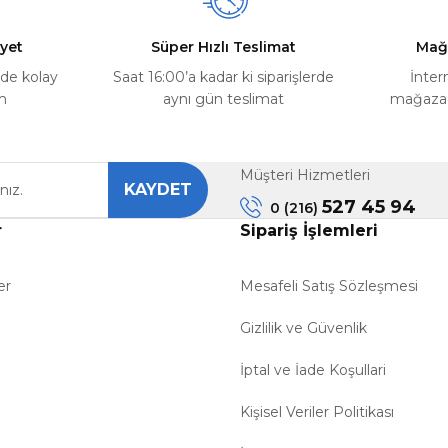
yet
Süper Hızlı Teslimat
Mağ
rde kolay
Saat 16:00’a kadar ki siparişlerde
İnter
m
aynı gün teslimat
mağazada
Müşteri Hizmetleri
KAYDET
527 45 94
0 (216)
r
Sipariş İşlemleri
er
Mesafeli Satış Sözleşmesi
Gizlilik ve Güvenlik
İptal ve İade Koşullari
Kişisel Veriler Politikası