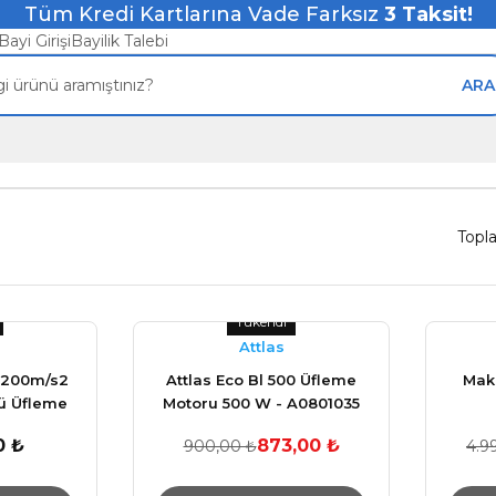
Tüm Kredi Kartlarına Vade Farksız
3
Taksit!
Bayi Girişi
Bayilik Talebi
ARA
Topl
Tükendi
Attlas
 200m/s2
Attlas Eco Bl 500 Üfleme
Mak
lü Üfleme
Motoru 500 W - A0801035
sı
0 ₺
873,00 ₺
900,00 ₺
4.9