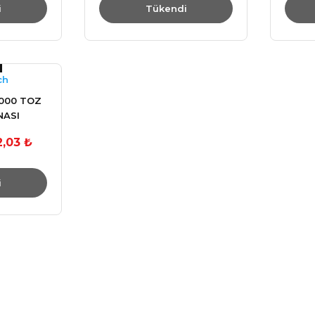
i
Tükendi
ch
000 TOZ
NASI
2,03 ₺
i