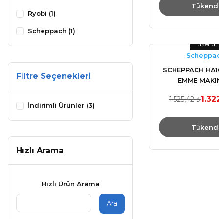
Tükend
Ryobi (1)
Scheppach (1)
Tükendi
Scheppa
SCHEPPACH HA1
Filtre Seçenekleri
EMME MAKI
1.32
1.525,42 ₺
İndirimli Ürünler (3)
Tükend
Hızlı Arama
Hızlı Ürün Arama
Ara