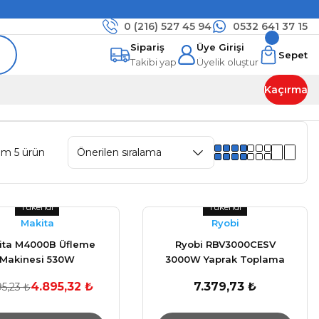
0 (216)
527 45 94
0532 641 37 15
Sipariş
Üye Girişi
Sepet
Takibi yap
Üyelik oluştur
Kaçırma
am 5 ürün
Tükendi
Tükendi
Makita
Ryobi
ita M4000B Üfleme
Ryobi RBV3000CESV
Makinesi 530W
3000W Yaprak Toplama
Öğütme Üfleme Makine
4.895,32 ₺
7.379,73 ₺
95,23 ₺