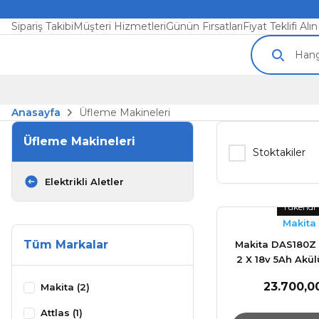
Sipariş Takibi
Müşteri Hizmetleri
Günün Fırsatları
Fiyat Teklifi Alın
Anasayfa
Üfleme Makineleri
Üfleme Makineleri
Stoktakiler
Elektrikli Aletler
Tükendi
Makita
Tüm Markalar
Makita DAS180Z
2 X 18v 5Ah Akü
Tabanca
23.700,0
Makita (2)
Attlas (1)