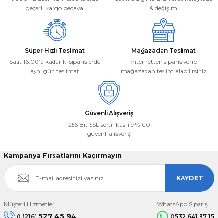
Bu ürüne benzer farklı alternatifler olmalı.
geçerli kargo bedava
& değişim
Süper Hızlı Teslimat
Mağazadan Teslimat
Saat 16:00’a kadar ki siparişlerde
İnternetten sipariş verip
aynı gün teslimat
mağazadan teslim alabilirsiniz
Gönder
Güvenli Alışveriş
256 Bit SSL sertifikası ile %100
güvenli alışveriş
Kampanya Fırsatlarını Kaçırmayın
KAYDET
Müşteri Hizmetleri
WhatsApp Sipariş
527 45 94
0 (216)
0532 641 37 15