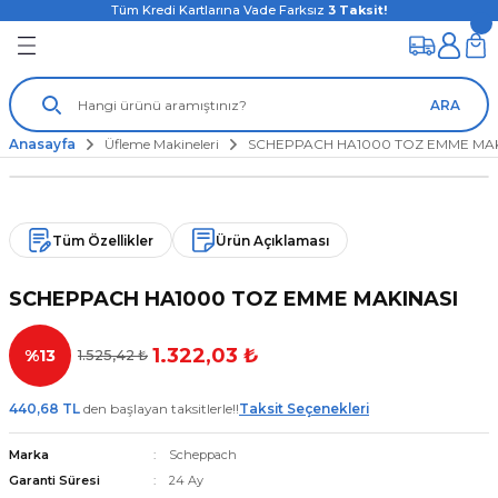
Tüm Kredi Kartlarına Vade Farksız
3
Taksit!
ARA
Anasayfa
Üfleme Makineleri
SCHEPPACH HA1000 TOZ EMME MAK
Tüm Özellikler
Ürün Açıklaması
SCHEPPACH HA1000 TOZ EMME MAKINASI
1.322,03 ₺
%13
1.525,42 ₺
440,68 TL
den başlayan taksitlerle!!
Taksit Seçenekleri
Marka
Scheppach
Garanti Süresi
24 Ay