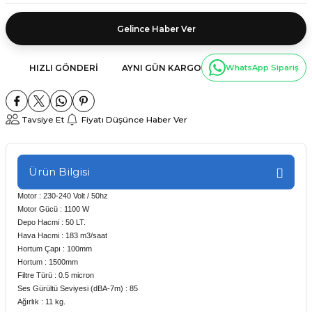
Gelince Haber Ver
HIZLI GÖNDERI
AYNI GÜN KARGO
WhatsApp Sipariş
Tavsiye Et
Fiyatı Düşünce Haber Ver
Ürün Bilgisi
Motor : 230-240 Volt / 50hz
Motor Gücü : 1100 W
Depo Hacmi : 50 LT.
Hava Hacmi : 183 m3/saat
Hortum Çapı : 100mm
Hortum : 1500mm
Filtre Türü : 0.5 micron
Ses Gürültü Seviyesi (dBA-7m) : 85
Ağırlık : 11 kg.