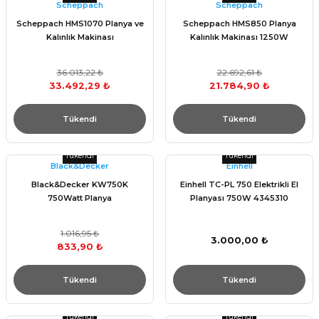
Scheppach
Scheppach
Scheppach HMS1070 Planya ve
Scheppach HMS850 Planya
Kalınlık Makinası
Kalınlık Makinası 1250W
36.013,22 ₺
22.692,61 ₺
33.492,29 ₺
21.784,90 ₺
Tükendi
Tükendi
Tükendi
Tükendi
Black&Decker
Einhell
Black&Decker KW750K
Einhell TC-PL 750 Elektrikli El
750Watt Planya
Planyası 750W 4345310
1.016,95 ₺
3.000,00 ₺
833,90 ₺
Tükendi
Tükendi
Tükendi
Tükendi