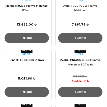
Makita N1923B Planya Makinası
Aeg Pl 700 700W Planya
82mm
Makinası
13.662,00 ₺
7.961,76 ₺
Tükendi
Tükendi
Tükendi
Tükendi
Einhell
Ryobi
Einhell TE-PL 900 Planya
Ryobi EPN6082CHG El Planya
Makinası 600Watt
5.805,59 ₺
5.051,60 ₺
4.354,19 ₺
Tükendi
Tükendi
Tükendi
Tükendi