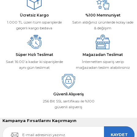
Ücretsiz Kargo
%100 Memnuniyet
1.000 TL üzeri tüm siparişlerde
Satın aldığınız ürünlerde kolay iade
geçerli kargo bedava
& değişim
Süper Hızlı Teslimat
Mağazadan Teslimat
Saat 16:00’a kadar ki siparişlerde
İnternetten sipariş verip
aynı gün teslimat
mağazadan teslim alabilirsiniz
Güvenli Alışveriş
256 Bit SSL sertifikası ile %100
güvenli alışveriş
Kampanya Fırsatlarını Kaçırmayın
KAYDET