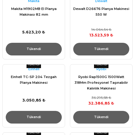
Makita
Dewalt
Makita M1902MB El Planya
Dewalt D26676 Planya Makinesi
Makinası 82 mm
550 W
14.064,54 ₺
5.623,20 ₺
13.523,59 ₺
Tükendi
Tükendi
Tükendi
Tükendi
Einhell
Ryobi
Einhell TC-SP 204 Tezgah
Ryobi Rap1500G 1500Watt
Planya Makinesi
318Mm Profesyonel Taşınabilir
Kalınlık Makinesi
36.295,58 ₺
3.050,85 ₺
32.386,85 ₺
Tükendi
Tükendi
Tükendi
Tükendi