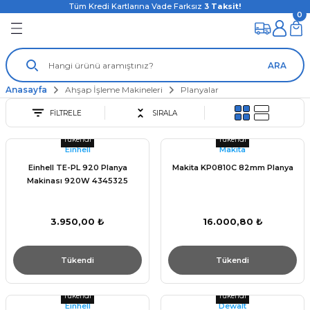
Tüm Kredi Kartlarına Vade Farksız
3
Taksit!
0
ARA
Anasayfa
Ahşap İşleme Makineleri
Planyalar
FİLTRELE
SIRALA
Tükendi
Tükendi
Einhell
Makita
Einhell TE-PL 920 Planya
Makita KP0810C 82mm Planya
Makinası 920W 4345325
3.950,00 ₺
16.000,80 ₺
Tükendi
Tükendi
Tükendi
Tükendi
Einhell
Dewalt