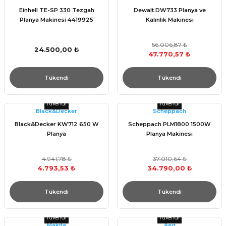
Einhell TE-SP 330 Tezgah
Dewalt DW733 Planya ve
Planya Makinesi 4419925
Kalınlık Makinesi
56.006,87 ₺
24.500,00 ₺
47.770,57 ₺
Tükendi
Tükendi
Tükendi
Tükendi
Black&Decker
Scheppach
Black&Decker KW712 650 W
Scheppach PLM1800 1500W
Planya
Planya Makinesi
4.941,78 ₺
37.010,64 ₺
4.793,53 ₺
34.790,00 ₺
Tükendi
Tükendi
Tükendi
Tükendi
Makita
Aeg