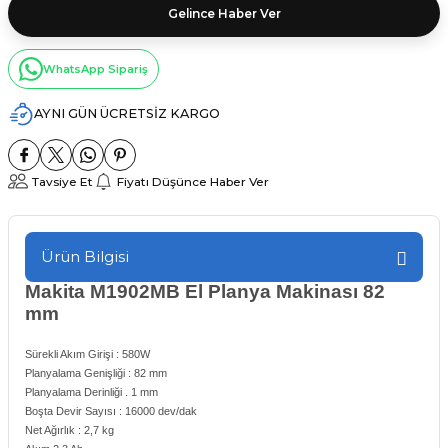
Gelince Haber Ver
WhatsApp Sipariş
AYNI GÜN ÜCRETSİZ KARGO
Tavsiye Et
Fiyatı Düşünce Haber Ver
Ürün Bilgisi
Makita M1902MB El Planya Makinası 82
mm
Sürekli Akım Girişi : 580W
Planyalama Genişliği : 82 mm
Planyalama Derinliği . 1 mm
Boşta Devir Sayısı : 16000 dev/dak
Net Ağırlık : 2,7 kg