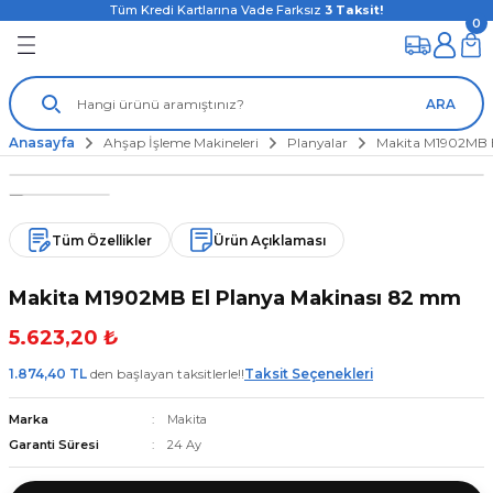
Tüm Kredi Kartlarına Vade Farksız
3
Taksit!
0
ARA
Anasayfa
Ahşap İşleme Makineleri
Planyalar
Makita M1902MB 
Tüm Özellikler
Ürün Açıklaması
Makita M1902MB El Planya Makinası 82 mm
5.623,20 ₺
1.874,40 TL
den başlayan taksitlerle!!
Taksit Seçenekleri
Marka
Makita
Garanti Süresi
24 Ay