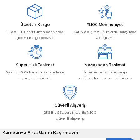
Ürün resmi kalitesiz, bozuk veya görüntülenemiyor.
Mehmet Kayış | 17/02/2026
Ürün açıklamasında eksik bilgiler bulunuyor.
Ürün bilgilerinde hatalar bulunuyor.
Deneyimini Paylaş
Ücretsiz Kargo
%100 Memnuniyet
Ürün fiyatı diğer sitelerden daha pahalı.
1.000 TL üzeri tüm siparişlerde
Satın aldığınız ürünlerde kolay iade
Bu ürüne benzer farklı alternatifler olmalı.
geçerli kargo bedava
& değişim
Süper Hızlı Teslimat
Mağazadan Teslimat
Saat 16:00’a kadar ki siparişlerde
İnternetten sipariş verip
aynı gün teslimat
mağazadan teslim alabilirsiniz
Gönder
Güvenli Alışveriş
256 Bit SSL sertifikası ile %100
güvenli alışveriş
Kampanya Fırsatlarını Kaçırmayın