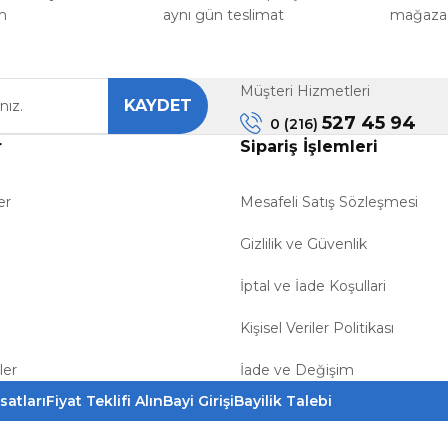
m
aynı gün teslimat
mağazada
Müşteri Hizmetleri
KAYDET
527 45 94
0 (216)
r
Sipariş İşlemleri
er
Mesafeli Satış Sözleşmesi
Gizlilik ve Güvenlik
İptal ve İade Koşullari
Kişisel Veriler Politikası
ler
İade ve Değişim
satları
Fiyat Teklifi Alın
Bayi Girişi
Bayilik Talebi