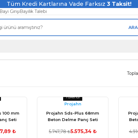
Tüm Kredi Kartlarına Vade Farksız
3
Taksit!
Bayi Girişi
Bayilik Talebi
ARA
Topl
Tükendi
Projahn
s 100 mm
Projahn Sds-Plus 68mm
Proj
nç Seti
Beton Delme Panç Seti
Bet
47,89 ₺
5.575,34 ₺
5.747,78 ₺
4.91