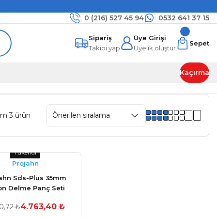
0 (216)
527 45 94
0532 641 37 15
Sipariş
Üye Girişi
Sepet
Takibi yap
Üyelik oluştur
Kaçırma
am 3 ürün
Tükendi
Projahn
ahn Sds-Plus 35mm
on Delme Panç Seti
4.763,40 ₺
0,72 ₺