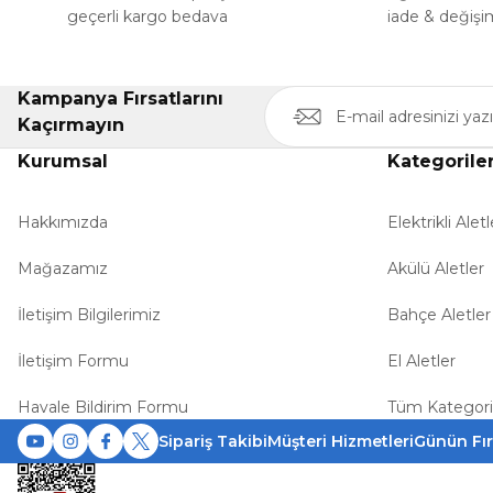
geçerli kargo bedava
iade & değişi
Kampanya Fırsatlarını
Kaçırmayın
Kurumsal
Kategorile
Hakkımızda
Elektrikli Aletl
Mağazamız
Akülü Aletler
İletişim Bilgilerimiz
Bahçe Aletler
İletişim Formu
El Aletler
Havale Bildirim Formu
Tüm Kategori
Sipariş Takibi
Müşteri Hizmetleri
Günün Fır