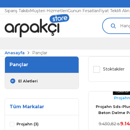
Sipariş Takibi
Müşteri Hizmetleri
Günün Fırsatları
Fiyat Teklifi Alın
Anasayfa
Pançlar
Pançlar
Stoktakiler
El Aletleri
Tükendi
Projahn
Tüm Markalar
Projahn Sds-Plu
Beton Delme Pa
9.1
9.430,82 ₺
Projahn (3)