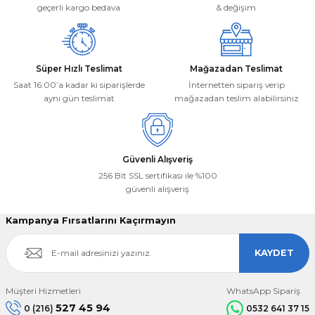
Bu ürüne benzer farklı alternatifler olmalı.
geçerli kargo bedava
& değişim
Süper Hızlı Teslimat
Mağazadan Teslimat
Saat 16:00’a kadar ki siparişlerde
İnternetten sipariş verip
aynı gün teslimat
mağazadan teslim alabilirsiniz
Gönder
Güvenli Alışveriş
256 Bit SSL sertifikası ile %100
güvenli alışveriş
Kampanya Fırsatlarını Kaçırmayın
KAYDET
Müşteri Hizmetleri
WhatsApp Sipariş
527 45 94
0 (216)
0532 641 37 15