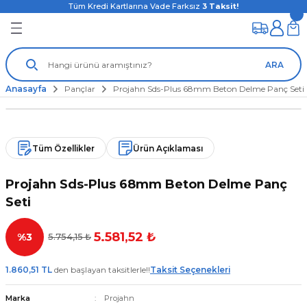
Tüm Kredi Kartlarına Vade Farksız
3
Taksit!
ARA
Anasayfa
Pançlar
Projahn Sds-Plus 68mm Beton Delme Panç Seti
Tüm Özellikler
Ürün Açıklaması
Projahn Sds-Plus 68mm Beton Delme Panç
Seti
5.581,52 ₺
%3
5.754,15 ₺
1.860,51 TL
den başlayan taksitlerle!!
Taksit Seçenekleri
Marka
Projahn