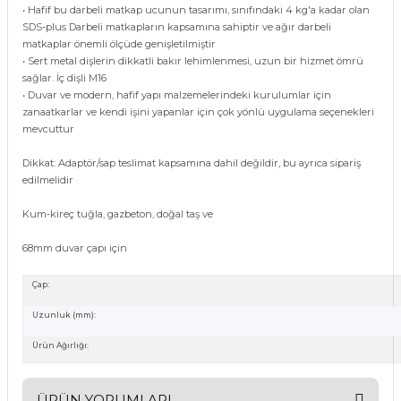
• Hafif bu darbeli matkap ucunun tasarımı, sınıfındaki 4 kg'a kadar olan
SDS-plus Darbeli matkapların kapsamına sahiptir ve ağır darbeli
matkaplar önemli ölçüde genişletilmiştir
• Sert metal dişlerin dikkatli bakır lehimlenmesi, uzun bir hizmet ömrü
sağlar. İç dişli M16
• Duvar ve modern, hafif yapı malzemelerindeki kurulumlar için
zanaatkarlar ve kendi işini yapanlar için çok yönlü uygulama seçenekleri
mevcuttur
Dikkat: Adaptör/sap teslimat kapsamına dahil değildir, bu ayrıca sipariş
edilmelidir
Kum-kireç tuğla, gazbeton, doğal taş ve
68mm duvar çapı için
Çap:
Uzunluk (mm):
Ürün Ağırlığı:
ÜRÜN YORUMLARI