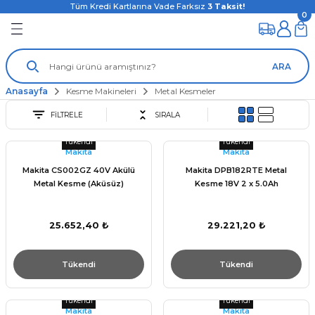
Tüm Kredi Kartlarına Vade Farksız
3
Taksit!
0
ARA
Anasayfa
Kesme Makineleri
Metal Kesmeler
FİLTRELE
SIRALA
Tükendi
Tükendi
Makita
Makita
Makita CS002GZ 40V Akülü
Makita DPB182RTE Metal
Metal Kesme (Aküsüz)
Kesme 18V 2 x 5.0Ah
25.652,40 ₺
29.221,20 ₺
Tükendi
Tükendi
Tükendi
Tükendi
Makita
Makita