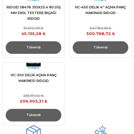
RIDGID 58476 355X25.4 80 DİŞ
HC-450 DELİK 4'' AÇMA PANÇ
MM 590L TESTERE BIÇAĞI
MAKİNASI RIDGID
RIDGID
51.290,09 ₺
341.782,63 ₺
45.135,28 ₺
300.768,72 ₺
Tükendi
Tükendi
Tükendi
Rıdgıd
HC-300 DELİK AÇMA PANÇ
MAKİNESİ RIDGID
235.117,40 ₺
206.903,31 ₺
Tükendi