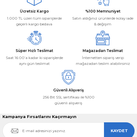
Ücretsiz Kargo
%100 Memnuniyet
1.000 TL üzeri tüm siparişlerde
Satın aldığınız ürünlerde kolay iade
geçerli kargo bedava
& değişim
Süper Hızlı Teslimat
Mağazadan Teslimat
Saat 16:00’a kadar ki siparişlerde
İnternetten sipariş verip
aynı gün teslimat
mağazadan teslim alabilirsiniz
Güvenli Alışveriş
256 Bit SSL sertifikası ile %100
güvenli alışveriş
Kampanya Fırsatlarını Kaçırmayın
KAYDET