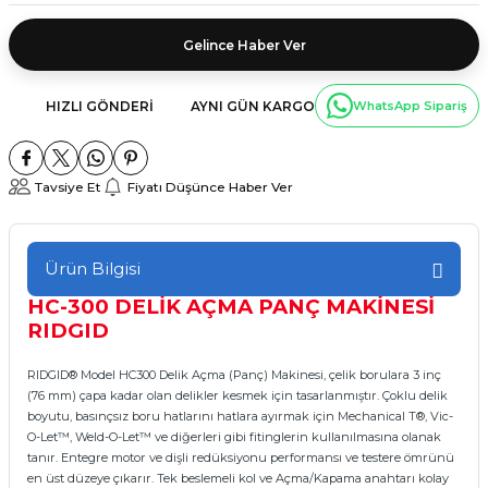
Gelince Haber Ver
HIZLI GÖNDERI
AYNI GÜN KARGO
WhatsApp Sipariş
Tavsiye Et
Fiyatı Düşünce Haber Ver
Ürün Bilgisi
HC-300 DELİK AÇMA PANÇ MAKİNESİ
RIDGID
RIDGID® Model HC300 Delik Açma (Panç) Makinesi, çelik borulara 3 inç
(76 mm) çapa kadar olan delikler kesmek için tasarlanmıştır. Çoklu delik
boyutu, basınçsız boru hatlarını hatlara ayırmak için Mechanical T®, Vic-
O-Let™, Weld-O-Let™ ve diğerleri gibi fitinglerin kullanılmasına olanak
tanır. Entegre motor ve dişli redüksiyonu performansı ve testere ömrünü
en üst düzeye çıkarır. Tek beslemeli kol ve Açma/Kapama anahtarı kolay