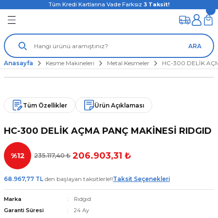
Tüm Kredi Kartlarına Vade Farksız
3
Taksit!
ARA
Anasayfa
Kesme Makineleri
Metal Kesmeler
HC-300 DELİK AÇ
Tüm Özellikler
Ürün Açıklaması
HC-300 DELİK AÇMA PANÇ MAKİNESİ RIDGID
206.903,31 ₺
%12
235.117,40 ₺
68.967,77 TL
den başlayan taksitlerle!!
Taksit Seçenekleri
Marka
Rıdgıd
Garanti Süresi
24 Ay