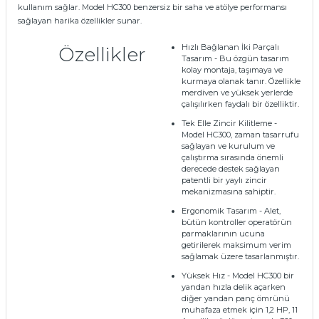
kullanım sağlar. Model HC300 benzersiz bir saha ve atölye performansı
sağlayan harika özellikler sunar.
Hızlı Bağlanan İki Parçalı
Özellikler
Tasarım
- Bu özgün tasarım
kolay montaja, taşımaya ve
kurmaya olanak tanır. Özellikle
merdiven ve yüksek yerlerde
çalışılırken faydalı bir özelliktir.
Tek Elle Zincir Kilitleme
-
Model HC300, zaman tasarrufu
sağlayan ve kurulum ve
çalıştırma sırasında önemli
derecede destek sağlayan
patentli bir yaylı zincir
mekanizmasına sahiptir.
Ergonomik Tasarım
- Alet,
bütün kontroller operatörün
parmaklarının ucuna
getirilerek maksimum verim
sağlamak üzere tasarlanmıştır.
Yüksek Hız
- Model HC300 bir
yandan hızla delik açarken
diğer yandan panç ömrünü
muhafaza etmek için 1,2 HP, 11