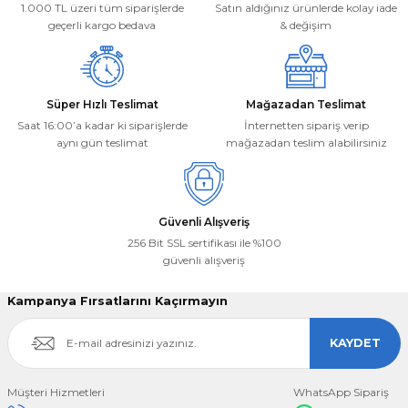
1.000 TL üzeri tüm siparişlerde
Satın aldığınız ürünlerde kolay iade
Bu ürüne benzer farklı alternatifler olmalı.
geçerli kargo bedava
& değişim
Süper Hızlı Teslimat
Mağazadan Teslimat
Saat 16:00’a kadar ki siparişlerde
İnternetten sipariş verip
aynı gün teslimat
mağazadan teslim alabilirsiniz
Gönder
Güvenli Alışveriş
256 Bit SSL sertifikası ile %100
güvenli alışveriş
Kampanya Fırsatlarını Kaçırmayın
KAYDET
Müşteri Hizmetleri
WhatsApp Sipariş