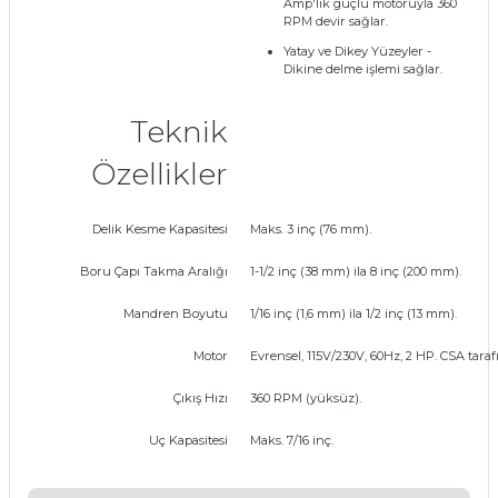
Amp'lik güçlü motoruyla 360
RPM devir sağlar.
Yatay ve Dikey Yüzeyler
-
Dikine delme işlemi sağlar.
Teknik
Özellikler
Delik Kesme Kapasitesi
Maks. 3 inç (76 mm).
Boru Çapı Takma Aralığı
1-1/2 inç (38 mm) ila 8 inç (200 mm).
Mandren Boyutu
1/16 inç (1,6 mm) ila 1/2 inç (13 mm).
Motor
Evrensel, 115V/230V, 60Hz, 2 HP. CSA tar
Çıkış Hızı
360 RPM (yüksüz).
Uç Kapasitesi
Maks. 7/16 inç.