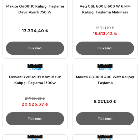
Makita Gd0811C Kalıpçı Taşlama
Aeg GSL 600 E 600 W 6 MM
Devir Ayarlı 750 W
Kalıpçı Taşlama Makinesi
16.741,10 ₺
13.334,40 ₺
15.513,42 ₺
Tükendi
Tükendi
Tükendi
Tükendi
Dewalt
Makita
Dewalt DWE4997 Kömürsüz
Makita GD0601 400 Watt Kalıpçı
Kalıpçı Taşlama 1300w
Taşlama
21.763,43 ₺
5.221,20 ₺
20.926,37 ₺
Tükendi
Tükendi
Tükendi
Tükendi
Flex
Makita