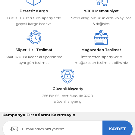
Ücretsiz Kargo
%100 Memnuniyet
1.000 TL üzeri tüm siparişlerde
Satın aldığınız ürünlerde kolay iade
geçerli kargo bedava
& değişim
Süper Hızlı Teslimat
Mağazadan Teslimat
Saat 16:00’a kadar ki siparişlerde
İnternetten sipariş verip
aynı gün teslimat
mağazadan teslim alabilirsiniz
Güvenli Alışveriş
256 Bit SSL sertifikası ile %100
güvenli alışveriş
Kampanya Fırsatlarını Kaçırmayın
KAYDET