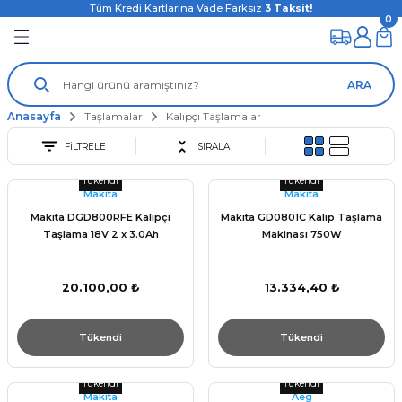
Tüm Kredi Kartlarına Vade Farksız
3
Taksit!
0
ARA
Anasayfa
Taşlamalar
Kalıpçı Taşlamalar
FİLTRELE
SIRALA
Tükendi
Tükendi
Makita
Makita
Makita DGD800RFE Kalıpçı
Makita GD0801C Kalıp Taşlama
Taşlama 18V 2 x 3.0Ah
Makinası 750W
20.100,00 ₺
13.334,40 ₺
Tükendi
Tükendi
Tükendi
Tükendi
Makita
Aeg