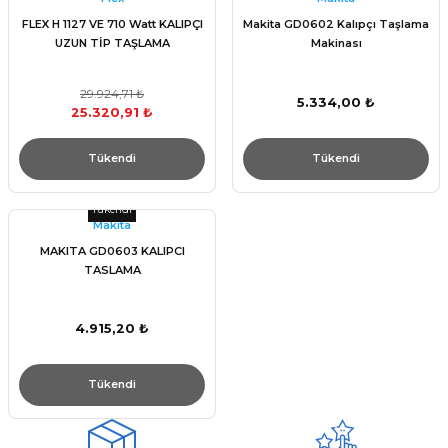
FLEX H 1127 VE 710 Watt KALIPÇI
Makita GD0602 Kalıpçı Taşlama
UZUN TİP TAŞLAMA
Makinası
29.924,71 ₺
5.334,00 ₺
25.320,91 ₺
Tükendi
Tükendi
Tükendi
Makita
MAKITA GD0603 KALIPCI
TASLAMA
4.915,20 ₺
Tükendi