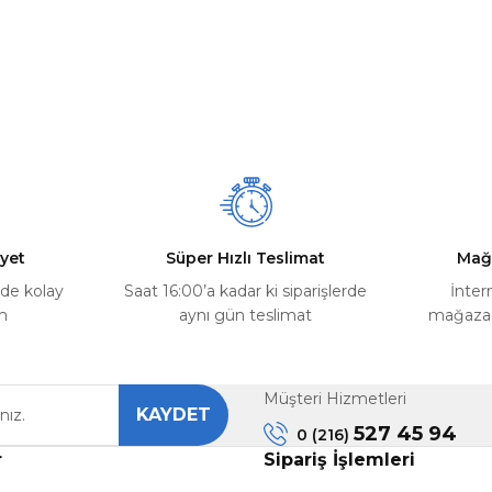
yet
Süper Hızlı Teslimat
Mağ
rde kolay
Saat 16:00’a kadar ki siparişlerde
İnter
m
aynı gün teslimat
mağazada
Müşteri Hizmetleri
KAYDET
527 45 94
0 (216)
r
Sipariş İşlemleri