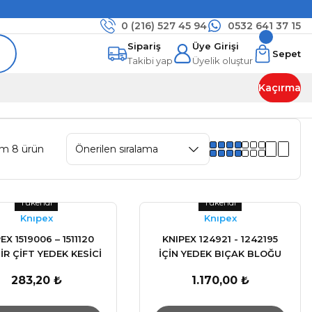
0 (216)
527 45 94
0532 641 37 15
Sipariş
Üye Girişi
Sepet
Takibi yap
Üyelik oluştur
Kaçırma
am 8 ürün
Tükendi
Tükendi
Knıpex
Knıpex
EX 1519006 – 1511120
KNIPEX 124921 - 1242195
BİR ÇİFT YEDEK KESİCİ
İÇİN YEDEK BIÇAK BLOĞU
AĞIZ
283,20 ₺
1.170,00 ₺