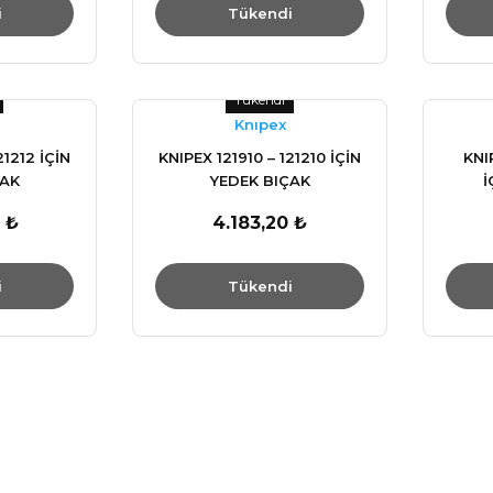
i
Tükendi
Tükendi
Knıpex
21212 İÇİN
KNIPEX 121910 – 121210 İÇİN
KNI
ÇAK
YEDEK BIÇAK
İ
 ₺
4.183,20 ₺
i
Tükendi