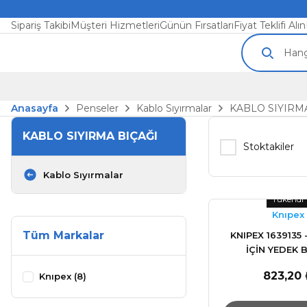
Sipariş Takibi
Müşteri Hizmetleri
Günün Fırsatları
Fiyat Teklifi Alın
Anasayfa
Penseler
Kablo Sıyırmalar
KABLO SIYIRM
KABLO SIYIRMA BIÇAĞI
Stoktakiler
Kablo Sıyırmalar
Tükendi
Knıpex
Tüm Markalar
KNIPEX 1639135 
İÇİN YEDEK 
823,20 
Knıpex (8)