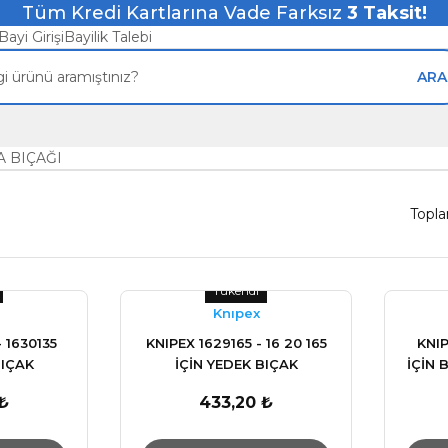
Tüm Kredi Kartlarına Vade Farksız
3
Taksit!
Bayi Girişi
Bayilik Talebi
ARA
A BIÇAĞI
Topl
Tükendi
Knıpex
- 1630135
KNIPEX 1629165 - 16 20 165
KNIP
BIÇAK
İÇİN YEDEK BIÇAK
İÇİN 
₺
433,20 ₺