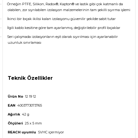
Örneğin PTFE, Silikon, Radox®, Kapton® ve lastik gibi çok katmanlı da
·
olabilen, zor sıyrılabilen izolasyon malzemelerinin tam şekilli sıyırma işlemi
İkinci bir bıçak ikilisi kalan izolasyonu güvenilir şekilde sabit tutar
·
İlgili kablo kesitine göre tam ayarlanmış, değiştirilebilir profil bıçaklar
·
Seri çalışmada izolasyonların eşit olarak sıyırılması için ayarlanabilir
·
uzunluk sınırlaması
Teknik Özellikler
Ürün No
12 19 12
EAN
4003773073765
Ağırlık
42 g
Ölçüleri
25 x 5 mm
REACH uyumlu
SVHC içermiyor