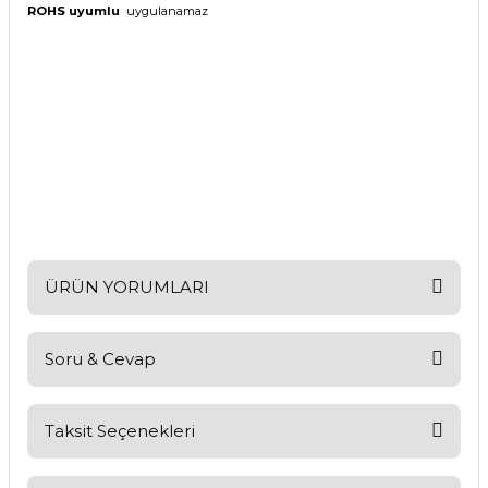
ROHS uyumlu
uygulanamaz
ÜRÜN YORUMLARI
Soru & Cevap
Bu ürüne ilk yorumu siz yapın!
Yorum Yaz
Taksit Seçenekleri
Ürün hakkında henüz soru sorulmamış.