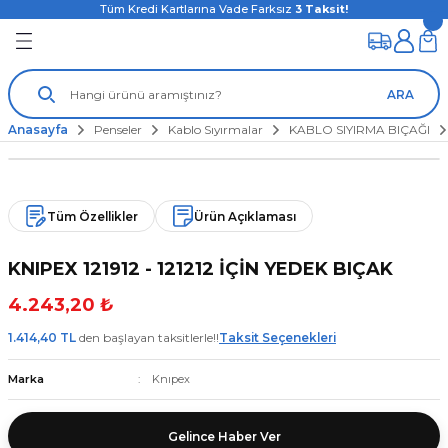
Tüm Kredi Kartlarına Vade Farksız
3
Taksit!
ARA
Anasayfa
Penseler
Kablo Sıyırmalar
KABLO SIYIRMA BIÇAĞI
Tüm Özellikler
Ürün Açıklaması
KNIPEX 121912 - 121212 İÇİN YEDEK BIÇAK
4.243,20 ₺
1.414,40 TL
den başlayan taksitlerle!!
Taksit Seçenekleri
Marka
Knıpex
Gelince Haber Ver