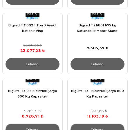
Tükendi
Tükendi
BigRed
BigRed
Bigred T31002 1 Ton 3 Ayaklı
Bigred T26801 675 kg
Katlanır Vinç
Katlanabilir Motor Standı
25.641,36 ₺
7.305,37 ₺
23.077,23 ₺
Tükendi
Tükendi
Tükendi
Tükendi
Bıglıft
Bıglıft
BigLift TD-0.5 Elektrikli Şaryo
BigLift TD-1 Elektrikli Şaryo 800
500 Kg Kapasiteli
Kg Kapasiteli
9.385,71 ₺
12.336,88 ₺
8.728,71 ₺
11.103,19 ₺
Tükendi
Tükendi