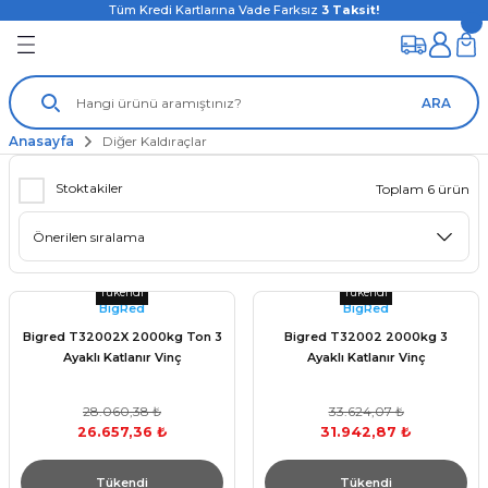
Tüm Kredi Kartlarına Vade Farksız
3
Taksit!
ARA
Anasayfa
Diğer Kaldıraçlar
Stoktakiler
Toplam 6 ürün
Tükendi
Tükendi
BigRed
BigRed
Bigred T32002X 2000kg Ton 3
Bigred T32002 2000kg 3
Ayaklı Katlanır Vinç
Ayaklı Katlanır Vinç
28.060,38 ₺
33.624,07 ₺
26.657,36 ₺
31.942,87 ₺
Tükendi
Tükendi