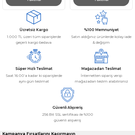
Ücretsiz Kargo
%100 Memnuniyet
1.000 TL üzeri tüm siparişlerde
Satın aldığınız ürünlerde kolay iade
geçerli kargo bedava
& değişim
Süper Hızlı Teslimat
Mağazadan Teslimat
Saat 16:00’a kadar ki siparişlerde
İnternetten sipariş verip
aynı gün teslimat
mağazadan teslim alabilirsiniz
Güvenli Alışveriş
256 Bit SSL sertifikası ile %100
güvenli alışveriş
Kampanya Fırsatlarını Kaçırmayın