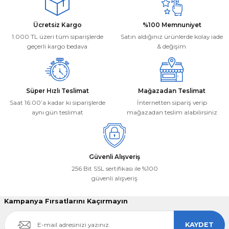
Ürün açıklamasında eksik bilgiler bulunuyor.
Ürün bilgilerinde hatalar bulunuyor.
Deneyimini Paylaş
Ücretsiz Kargo
%100 Memnuniyet
Ürün fiyatı diğer sitelerden daha pahalı.
1.000 TL üzeri tüm siparişlerde
Satın aldığınız ürünlerde kolay iade
Bu ürüne benzer farklı alternatifler olmalı.
geçerli kargo bedava
& değişim
Süper Hızlı Teslimat
Mağazadan Teslimat
Saat 16:00’a kadar ki siparişlerde
İnternetten sipariş verip
aynı gün teslimat
mağazadan teslim alabilirsiniz
Gönder
Güvenli Alışveriş
256 Bit SSL sertifikası ile %100
güvenli alışveriş
Kampanya Fırsatlarını Kaçırmayın
KAYDET