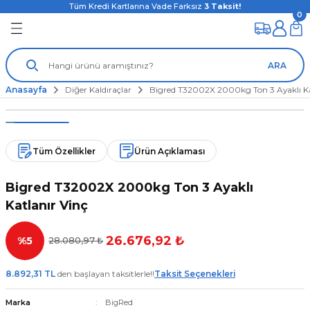
Tüm Kredi Kartlarına Vade Farksız
3
Taksit!
0
ARA
Anasayfa
Diğer Kaldıraçlar
Bigred T32002X 2000kg Ton 3 Ayaklı Ka
Tüm Özellikler
Ürün Açıklaması
Bigred T32002X 2000kg Ton 3 Ayaklı
Katlanır Vinç
26.676,92 ₺
%5
28.080,97 ₺
8.892,31 TL
den başlayan taksitlerle!!
Taksit Seçenekleri
Marka
BigRed