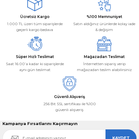
Ücretsiz Kargo
%100 Memnuniyet
1.000 TL üzeri tüm siparişlerde
Satın aldığınız ürünlerde kolay iade
geçerli kargo bedava
& değişim
Süper Hızlı Teslimat
Mağazadan Teslimat
Saat 16:00’a kadar ki siparişlerde
İnternetten sipariş verip
aynı gün teslimat
mağazadan teslim alabilirsiniz
Güvenli Alışveriş
256 Bit SSL sertifikası ile %100
güvenli alışveriş
Kampanya Fırsatlarını Kaçırmayın
KAYDET