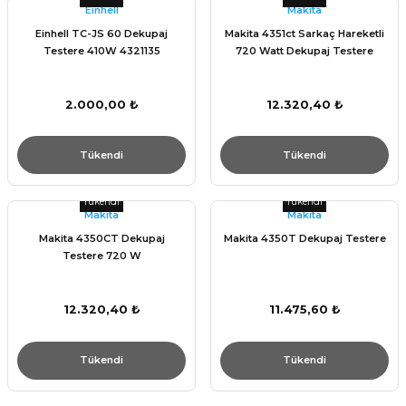
Einhell
Makita
Einhell TC-JS 60 Dekupaj
Makita 4351ct Sarkaç Hareketli
Testere 410W 4321135
720 Watt Dekupaj Testere
2.000,00 ₺
12.320,40 ₺
Tükendi
Tükendi
Tükendi
Tükendi
Makita
Makita
Makita 4350CT Dekupaj
Makita 4350T Dekupaj Testere
Testere 720 W
12.320,40 ₺
11.475,60 ₺
Tükendi
Tükendi