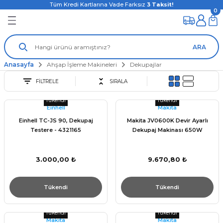
Tüm Kredi Kartlarına Vade Farksız
3
Taksit!
0
ARA
Anasayfa
Ahşap İşleme Makineleri
Dekupajlar
FİLTRELE
SIRALA
Tükendi
Tükendi
Einhell
Makita
Einhell TC-JS 90, Dekupaj
Makita JV0600K Devir Ayarlı
Testere - 4321165
Dekupaj Makinası 650W
3.000,00 ₺
9.670,80 ₺
Tükendi
Tükendi
Tükendi
Tükendi
Makita
Makita