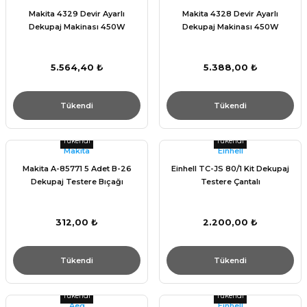
Makita 4329 Devir Ayarlı
Makita 4328 Devir Ayarlı
Dekupaj Makinası 450W
Dekupaj Makinası 450W
5.564,40 ₺
5.388,00 ₺
Tükendi
Tükendi
Tükendi
Tükendi
Makita
Einhell
Makita A-85771 5 Adet B-26
Einhell TC-JS 80/1 Kit Dekupaj
Dekupaj Testere Bıçağı
Testere Çantalı
312,00 ₺
2.200,00 ₺
Tükendi
Tükendi
Tükendi
Tükendi
Aeg
Einhell