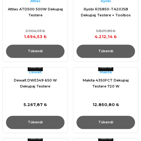
Attlas
Ryobi
Attlas ATD500 500W Dekupaj
Ryobi RJS850-TA20JSB
Testere
Dekupaj Testere + Toolbox
2.904,93 ₺
5.809,85 ₺
1.694,53 ₺
4.212,14 ₺
Tükendi
Tükendi
Tükendi
Tükendi
Dewalt
Makita
Dewalt DWE349 650 W
Makita 4350FCT Dekupaj
Dekupaj Testere
Testere 720 W
5.267,87 ₺
12.850,80 ₺
Tükendi
Tükendi
Tükendi
Tükendi