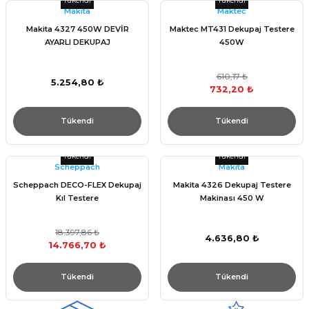
Tükendi
Tükendi
Makita
Maktec
Makita 4327 450W DEVİR
Maktec MT431 Dekupaj Testere
AYARLI DEKUPAJ
450W
610,17 ₺
5.254,80 ₺
732,20 ₺
Tükendi
Tükendi
Tükendi
Tükendi
Scheppach
Makita
Scheppach DECO-FLEX Dekupaj
Makita 4326 Dekupaj Testere
Kıl Testere
Makinası 450 W
18.397,86 ₺
4.636,80 ₺
14.766,70 ₺
Tükendi
Tükendi