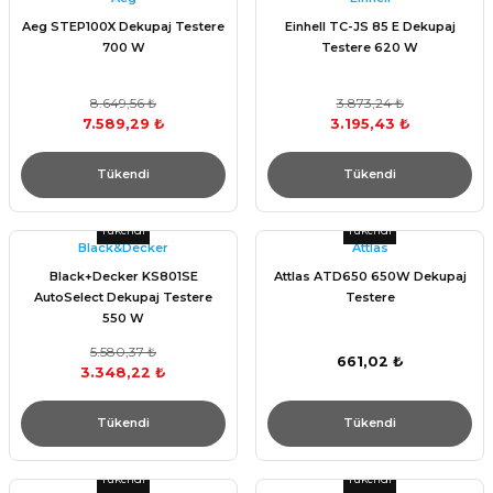
Aeg STEP100X Dekupaj Testere
Einhell TC-JS 85 E Dekupaj
700 W
Testere 620 W
8.649,56 ₺
3.873,24 ₺
7.589,29 ₺
3.195,43 ₺
Tükendi
Tükendi
Tükendi
Tükendi
Black&Decker
Attlas
Black+Decker KS801SE
Attlas ATD650 650W Dekupaj
AutoSelect Dekupaj Testere
Testere
550 W
5.580,37 ₺
661,02 ₺
3.348,22 ₺
Tükendi
Tükendi
Tükendi
Tükendi