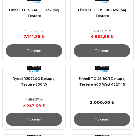
Einhell
Einhell
Einhell TC-SS 405 E Dekupaj
EİNHELL TE-JS 100 Dekupaj
Testere
Testere
9.521,70 ₺
5.809,85 ₺
7.141,28 ₺
4.962,58 ₺
Tükendi
Tükendi
Tükendi
Tükendi
Ryobi
Einhell
Ryobi RJS720G Dekupaj
Einhell TC-JS 80/1 Dekupaj
Testere 500 W
Testere 400 Watt 4321145
4.185,27 ₺
3.000,00 ₺
3.627,24 ₺
Tükendi
Tükendi
Tükendi
Tükendi