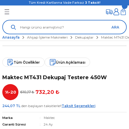
Tüm Kredi Kartlarına Vade Farksız
3
Taksit!
ARA
Anasayfa
Ahşap İşleme Makineleri
Dekupajlar
Maktec MT431 D
Tüm Özellikler
Ürün Açıklaması
Maktec MT431 Dekupaj Testere 450W
732,20 ₺
%-20
610,17 ₺
244,07 TL
den başlayan taksitlerle!!
Taksit Seçenekleri
Marka
Maktec
Garanti Süresi
24 Ay