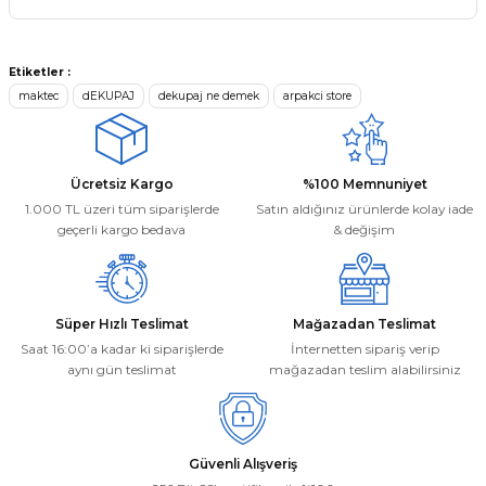
Kargom ne aşamada lütfen bilgi
verin, size ulaşamıyorum.
Ürün resmi kalitesiz, bozuk veya görüntülenemiyor.
Mehmet Kayış | 17/02/2026
Etiketler :
Ürün açıklamasında eksik bilgiler bulunuyor.
maktec
dEKUPAJ
dekupaj ne demek
arpakci store
Ürün bilgilerinde hatalar bulunuyor.
Deneyimini Paylaş
Ürün fiyatı diğer sitelerden daha pahalı.
Bu ürüne benzer farklı alternatifler olmalı.
Ücretsiz Kargo
%100 Memnuniyet
1.000 TL üzeri tüm siparişlerde
Satın aldığınız ürünlerde kolay iade
geçerli kargo bedava
& değişim
Gönder
Süper Hızlı Teslimat
Mağazadan Teslimat
Saat 16:00’a kadar ki siparişlerde
İnternetten sipariş verip
aynı gün teslimat
mağazadan teslim alabilirsiniz
Güvenli Alışveriş