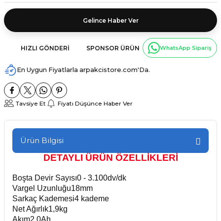
Gelince Haber Ver
HIZLI GÖNDERI
SPONSOR ÜRÜN
WhatsApp Sipariş
En Uygun Fiyatlarla arpakcistore.com'Da.
Tavsiye Et
Fiyatı Düşünce Haber Ver
Ürün Bilgisi
DETAYLI ÜRÜN ÖZELLİKLERİ
Boşta Devir Sayısı
0 - 3.100dv/dk
Vargel Uzunluğu
18mm
Sarkaç Kademesi
4 kademe
Net Ağırlık
1,9kg
Akım
2,0Ah