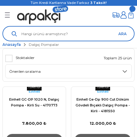
Tüm Kredi Kartlarına Vade Farksız
3
Taksit!
ARA
Anasayfa
Dalgıç Pompalar
Stoktakiler
Toplam 25 ürün
Tükendi
Tükendi
Einhell
Einhell
Einhell GC-DP 1020 N, Dalgıç
Einhell Ge-Dp 900 Cut Döküm
Pompa - Kirli Su - 4170773
Gövdeli Bıçaklı Dalgıç Pompa -
Kirli - 4181550
7.800,00 ₺
12.000,00 ₺