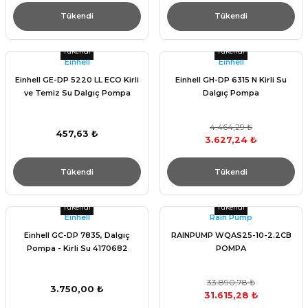
Tükendi
Tükendi
Tükendi
Tükendi
Einhell
Einhell
Einhell GE-DP 5220 LL ECO Kirli
Einhell GH-DP 6315 N Kirli Su
ve Temiz Su Dalgıç Pompa
Dalgıç Pompa
4.464,29 ₺
457,63 ₺
3.627,24 ₺
Tükendi
Tükendi
Tükendi
Tükendi
Einhell
Raın Pump
Einhell GC-DP 7835, Dalgıç
RAINPUMP WQAS25-10-2.2CB
Pompa - Kirli Su 4170682
POMPA
33.890,78 ₺
3.750,00 ₺
31.615,28 ₺