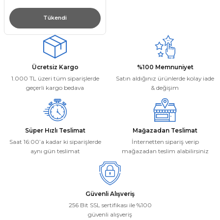
Tükendi
Ücretsiz Kargo
%100 Memnuniyet
1.000 TL üzeri tüm siparişlerde
Satın aldığınız ürünlerde kolay iade
geçerli kargo bedava
& değişim
Süper Hızlı Teslimat
Mağazadan Teslimat
Saat 16:00’a kadar ki siparişlerde
İnternetten sipariş verip
aynı gün teslimat
mağazadan teslim alabilirsiniz
Güvenli Alışveriş
256 Bit SSL sertifikası ile %100
güvenli alışveriş