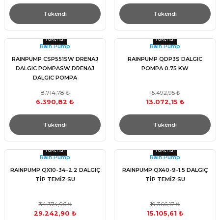
Tükendi
Tükendi
Tükendi
Tükendi
Raın Pump
Raın Pump
RAINPUMP CSP551SW DRENAJ
RAINPUMP QDP3S DALGIC
DALGIC POMPASW DRENAJ
POMPA 0.75 KW
DALGIC POMPA
8.714,78 ₺
15.492,95 ₺
6.390,82 ₺
13.072,15 ₺
Tükendi
Tükendi
Tükendi
Tükendi
Raın Pump
Raın Pump
RAINPUMP QX10-34-2.2 DALGIÇ
RAINPUMP QX40-9-1.5 DALGIÇ
TİP TEMİZ SU
TİP TEMİZ SU
34.374,96 ₺
19.366,17 ₺
29.242,90 ₺
15.105,61 ₺