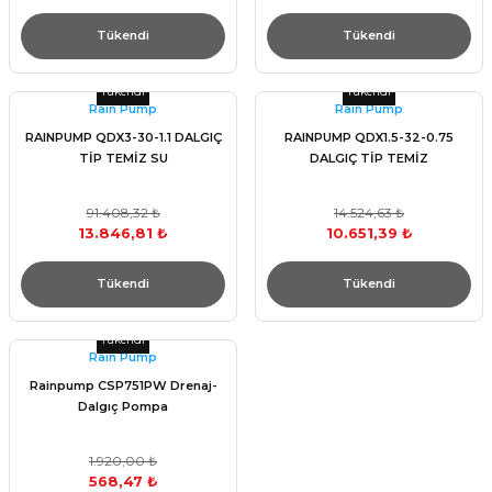
Tükendi
Tükendi
Tükendi
Tükendi
Raın Pump
Raın Pump
RAINPUMP QDX3-30-1.1 DALGIÇ
RAINPUMP QDX1.5-32-0.75
TİP TEMİZ SU
DALGIÇ TİP TEMİZ
91.408,32 ₺
14.524,63 ₺
13.846,81 ₺
10.651,39 ₺
Tükendi
Tükendi
Tükendi
Raın Pump
Rainpump CSP751PW Drenaj-
Dalgıç Pompa
1.920,00 ₺
568,47 ₺