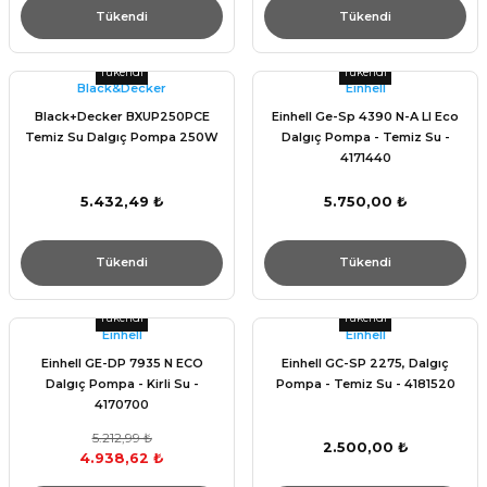
Tükendi
Tükendi
Tükendi
Tükendi
Black&Decker
Einhell
Black+Decker BXUP250PCE
Einhell Ge-Sp 4390 N-A Ll Eco
Temiz Su Dalgıç Pompa 250W
Dalgıç Pompa - Temiz Su -
4171440
5.432,49 ₺
5.750,00 ₺
Tükendi
Tükendi
Tükendi
Tükendi
Einhell
Einhell
Einhell GE-DP 7935 N ECO
Einhell GC-SP 2275, Dalgıç
Dalgıç Pompa - Kirli Su -
Pompa - Temiz Su - 4181520
4170700
5.212,99 ₺
2.500,00 ₺
4.938,62 ₺