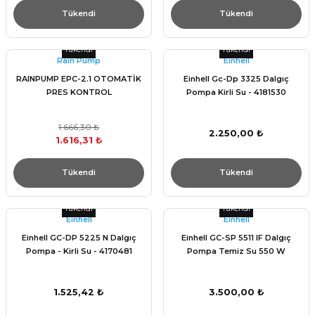
Tükendi
Tükendi
Tükendi
Tükendi
Raın Pump
Einhell
RAINPUMP EPC-2.1 OTOMATİK
Einhell Gc-Dp 3325 Dalgıç
PRES KONTROL
Pompa Kirli Su - 4181530
1.666,30 ₺
2.250,00 ₺
1.616,31 ₺
Tükendi
Tükendi
Tükendi
Tükendi
Einhell
Einhell
Einhell GC-DP 5225 N Dalgıç
Einhell GC-SP 5511 IF Dalgıç
Pompa - Kirli Su - 4170481
Pompa Temiz Su 550 W
1.525,42 ₺
3.500,00 ₺