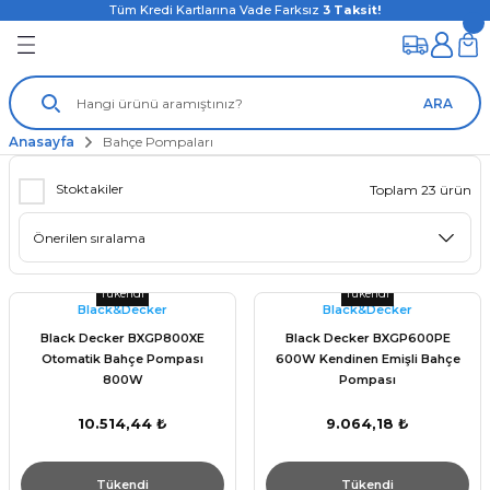
Tüm Kredi Kartlarına Vade Farksız
3
Taksit!
ARA
Anasayfa
Bahçe Pompaları
Stoktakiler
Toplam 23 ürün
Tükendi
Tükendi
Black&Decker
Black&Decker
Black Decker BXGP800XE
Black Decker BXGP600PE
Otomatik Bahçe Pompası
600W Kendinen Emişli Bahçe
800W
Pompası
10.514,44 ₺
9.064,18 ₺
Tükendi
Tükendi