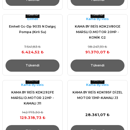
Tükendi
Tükendi
Einhell
Kama By Reis
Einhell Gc-Dp 9035 N Dalgıç
KAMA BY REİS KDK2V80GE
Pompa (Kirli Su)
MARSLI D.MOTOR 20HP -
KONİK G2
7.541,83 ₺
98.247,39 ₺
6.424,52 ₺
91.370,07 ₺
Tükendi
Tükendi
Tükendi
Tükendi
Kama By Reis
Kama By Reis
KAMA BY REİS KDK292FE
KAMA BY REİS KDK195F DİZEL
MARSLI D.MOTOR 22HP -
MOTOR 13HP-KAMALI J3
KAMALI J11
142.773,30 ₺
28.361,07 ₺
129.318,73 ₺