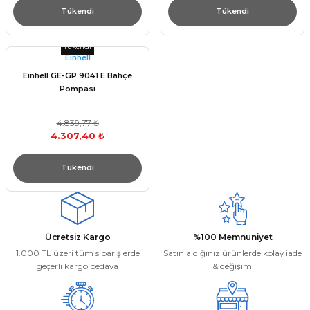
Tükendi
Tükendi
Tükendi
Einhell
Einhell GE-GP 9041 E Bahçe
Pompası
4.839,77 ₺
4.307,40 ₺
Tükendi
Ücretsiz Kargo
%100 Memnuniyet
1.000 TL üzeri tüm siparişlerde
Satın aldığınız ürünlerde kolay iade
geçerli kargo bedava
& değişim