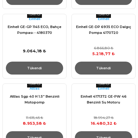
Tükendi
Tükendi
Einhell
Einhell
Einhell GE-GP 1145 ECO, Bahçe
Einhell GE-DP 6935 ECO Dalgıç
Pompası - 4180370
Pompa 4170720
6.866,80 ₺
9.064,18 ₺
5.218,77 ₺
Tükendi
Tükendi
Tükendi
Tükendi
Attlas
Einhell
Attlas Sgp 40 H 1.5'' Benzinli
Einhell 4171372 GE-PW 46
Motopomp
Benzinli Su Motoru
11.615,45 ₺
18.994,27 ₺
8.953,58 ₺
16.480,32 ₺
Tükendi
Tükendi