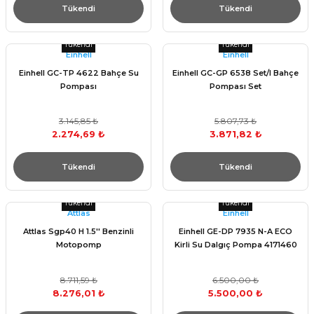
Tükendi
Tükendi
Tükendi
Tükendi
Einhell
Einhell
Einhell GC-TP 4622 Bahçe Su
Einhell GC-GP 6538 Set/I Bahçe
Pompası
Pompası Set
3.145,85 ₺
5.807,73 ₺
2.274,69 ₺
3.871,82 ₺
Tükendi
Tükendi
Tükendi
Tükendi
Attlas
Einhell
Attlas Sgp40 H 1.5'' Benzinli
Einhell GE-DP 7935 N-A ECO
Motopomp
Kirli Su Dalgıç Pompa 4171460
8.711,59 ₺
6.500,00 ₺
8.276,01 ₺
5.500,00 ₺