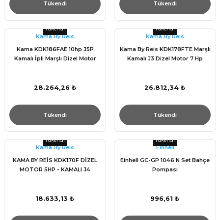
Tükendi
Tükendi
Tükendi
Tükendi
Kama By Reis
Kama By Reis
Kama KDK186FAE 10hp J5P
Kama By Reis KDK178FTE Marşlı
Kamalı İpli Marşlı Dizel Motor
Kamalı J3 Dizel Motor 7 Hp
28.264,26 ₺
26.812,34 ₺
Tükendi
Tükendi
Tükendi
Tükendi
Kama By Reis
Einhell
KAMA BY REİS KDK170F DİZEL
Einhell GC-GP 1046 N Set Bahçe
MOTOR 5HP - KAMALI J4
Pompası
18.633,13 ₺
996,61 ₺