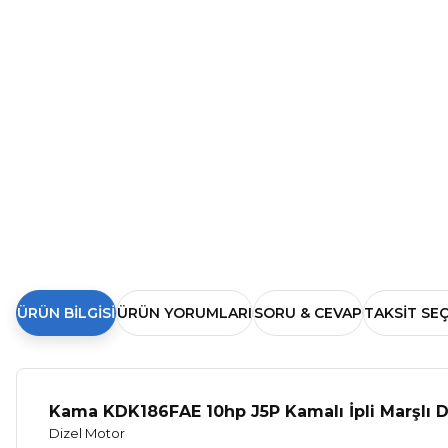
ÜRÜN BILGISI
ÜRÜN YORUMLARI
SORU & CEVAP
TAKSIT SE
Kama KDK186FAE 10hp J5P Kamalı İpli Marşlı 
Dizel Motor