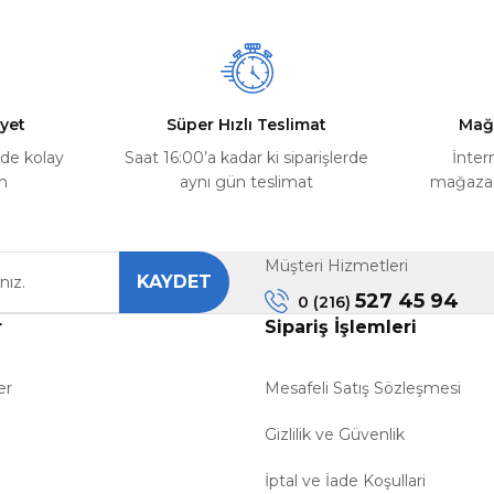
Yorum Yaz
Soru Sor
yet
Süper Hızlı Teslimat
Mağ
rde kolay
Saat 16:00’a kadar ki siparişlerde
İnter
m
aynı gün teslimat
mağazada
Müşteri Hizmetleri
KAYDET
Gönder
527 45 94
0 (216)
r
Sipariş İşlemleri
er
Mesafeli Satış Sözleşmesi
Gizlilik ve Güvenlik
İptal ve İade Koşullari