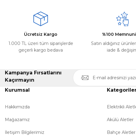
Ürün resmi kalitesiz, bozuk veya görüntülenemiyor.
Deneyimini Paylaş
Ürün açıklamasında eksik bilgiler bulunuyor.
Ürün bilgilerinde hatalar bulunuyor.
Ürün fiyatı diğer sitelerden daha pahalı.
Ücretsiz Kargo
%100 Memnuni
Bu ürüne benzer farklı alternatifler olmalı.
1.000 TL üzeri tüm siparişlerde
Satın aldığınız ürünle
geçerli kargo bedava
iade & değişi
Kampanya Fırsatlarını
Kaçırmayın
Kurumsal
Kategorile
Hakkımızda
Elektrikli Aletl
Mağazamız
Akülü Aletler
İletişim Bilgilerimiz
Bahçe Aletler