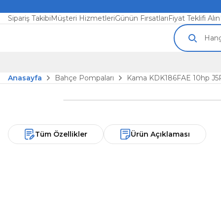
Sipariş Takibi
Müşteri Hizmetleri
Günün Fırsatları
Fiyat Teklifi Alın
Anasayfa
Bahçe Pompaları
Kama KDK186FAE 10hp J5P K
Tüm Özellikler
Ürün Açıklaması