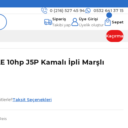
0 (216)
527 45 94
0532 641 37 15
Sipariş
Üye Girişi
Sepet
Takibi yap
Üyelik oluştur
Kaçırma
10hp J5P Kamalı İpli Marşlı
lerle!!
Taksit Seçenekleri
Reis