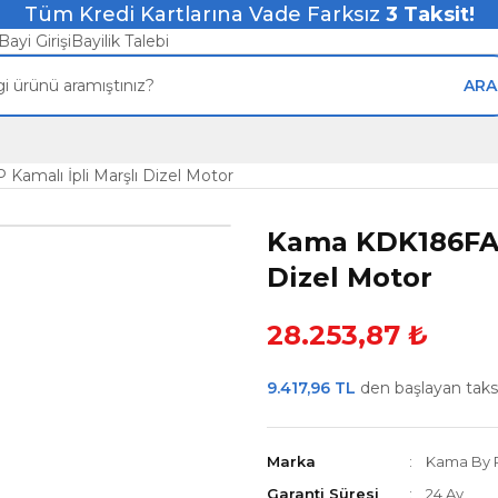
Tüm Kredi Kartlarına Vade Farksız
3
Taksit!
Bayi Girişi
Bayilik Talebi
ARA
amalı İpli Marşlı Dizel Motor
Kama KDK186FAE 
Dizel Motor
28.253,87 ₺
9.417,96 TL
den başlayan taksit
Marka
Kama By 
Garanti Süresi
24 Ay