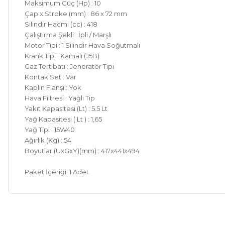
Maksimum Güç (Hp) : 10
Çap x Stroke (mm) : 86 x 72 mm
Silindir Hacmi (cc) : 418
Çalıştırma Şekli : İpli / Marşlı
Motor Tipi : 1 Silindir Hava Soğutmalı
Krank Tipi : Kamalı (J5B)
Gaz Tertibatı : Jeneratör Tipi
Kontak Set : Var
Kaplin Flanşı : Yok
Hava Filtresi : Yağlı Tip
Yakıt Kapasitesi (Lt) : 5.5 Lt
Yağ Kapasitesi ( Lt ) : 1,65
Yağ Tipi : 15W40
Ağırlık (Kg) : 54
Boyutlar (UxGxY)(mm) : 417x441x494
Paket İçeriği: 1 Adet
Bu ürünün fiyat bilgisi, resim, ürün açıklamalarında ve diğer ko
Kargom ne aşamada lütfen bilgi verin, size ulaşamıyorum.
Görüş ve önerileriniz için teşekkür ederiz.
Mehmet Kayış | 17/02/2026