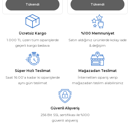
Tükendi
Tükendi
Ücretsiz Kargo
%100 Memnuniyet
1.000 TL üzeri tüm siparişlerde
Satın aldığınız ürünlerde kolay iade
geçerli kargo bedava
& değişim
Süper Hızlı Teslimat
Mağazadan Teslimat
Saat 16:00’a kadar ki siparişlerde
İnternetten sipariş verip
aynı gün teslimat
mağazadan teslim alabilirsiniz
Güvenli Alışveriş
256 Bit SSL sertifikası ile %100
güvenli alışveriş