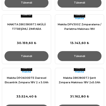
Tükendi
Tükendi
Tükendi
Tükendi
Makita
MAKITA DBO380RTJ AKÜLÜ
Makita DPV300Z Zımparalama /
TİTREŞİMLİ ZIMPARA
Parlatma Makinası 18V
30.159,60 ₺
13.143,60 ₺
Tükendi
Tükendi
Tükendi
Tükendi
Makita
Makita
Makita DPO600RTE Dairesel
Makita DBS180RTJ Şerit
Eksantrik Zımpara 18V 2 x 5.0Ah
Zımpara Makinası 18V 2x5.0Ah
33.524,40 ₺
31.162,80 ₺