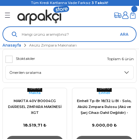
Tüm Kredi Kartlarına Vade Farksız
3
Taksit!
ARA
Anasayfa
Akülü Zımpara Makinaları
Stoktakiler
Toplam 6 ürün
Tükendi
Tükendi
Makita
Einhell
MAKİTA 40V BO004CG
Einhell Tp-Br 18/32 Li Bl - Solo,
DAİRESEL ZIMPARA MAKİNESİ
Akülü Zımpara Rulosu (Akü ve
XGT
Şarj Cihazı Dahil Değildir) -
4468000
18.519,71 ₺
9.000,00 ₺