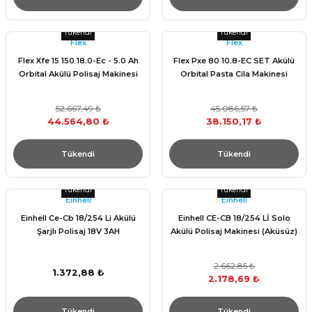
Tükendi
Tükendi
Flex
Flex
Flex Xfe 15 150 18.0-Ec - 5.0 Ah
Flex Pxe 80 10.8-EC SET Akülü
Orbital Akülü Polisaj Makinesi
Orbital Pasta Cila Makinesi
52.667,49 ₺
45.086,57 ₺
44.564,80 ₺
38.150,17 ₺
Tükendi
Tükendi
Tükendi
Tükendi
Einhell
Einhell
Einhell Ce-Cb 18/254 Li Akülü
Einhell CE-CB 18/254 Lİ Solo
Şarjlı Polisaj 18V 3AH
Akülü Polisaj Makinesi (Aküsüz)
2.662,85 ₺
1.372,88 ₺
2.178,69 ₺
Tükendi
Tükendi