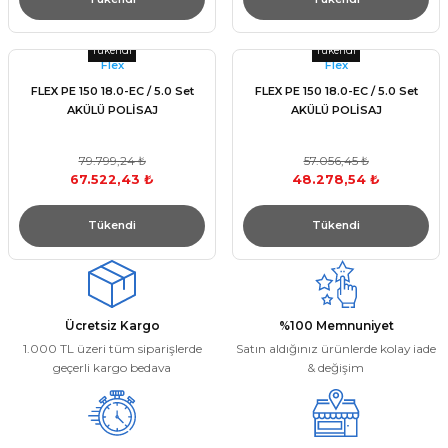
Tükendi
Tükendi
Flex
Flex
FLEX PE 150 18.0-EC / 5.0 Set
FLEX PE 150 18.0-EC / 5.0 Set
AKÜLÜ POLİSAJ
AKÜLÜ POLİSAJ
79.799,24 ₺
57.056,45 ₺
67.522,43 ₺
48.278,54 ₺
Tükendi
Tükendi
Ücretsiz Kargo
%100 Memnuniyet
1.000 TL üzeri tüm siparişlerde
Satın aldığınız ürünlerde kolay iade
geçerli kargo bedava
& değişim