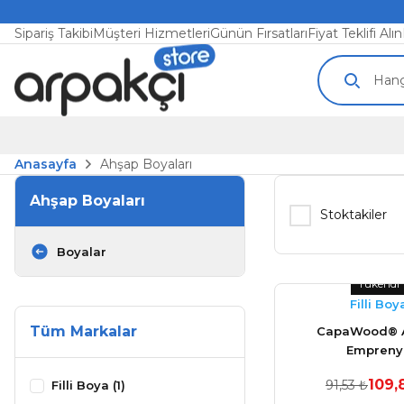
Sipariş Takibi
Müşteri Hizmetleri
Günün Fırsatları
Fiyat Teklifi Alın
Anasayfa
Ahşap Boyaları
Ahşap Boyaları
Stoktakiler
Boyalar
Tükendi
Filli Boy
Tüm Markalar
CapaWood® 
Empreny
Holzimpragnierg
109,
91,53 ₺
Filli Boya (1)
Lt