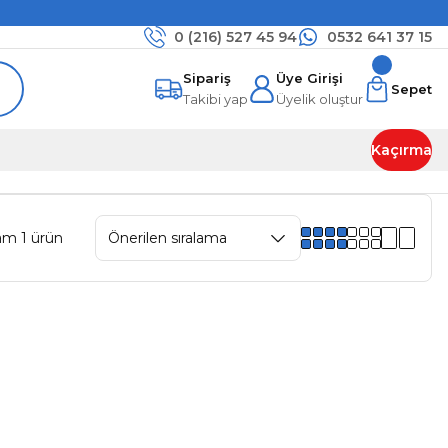
0 (216)
527 45 94
0532 641 37 15
Sipariş
Üye Girişi
Sepet
Takibi yap
Üyelik oluştur
Kaçırma
am 1 ürün