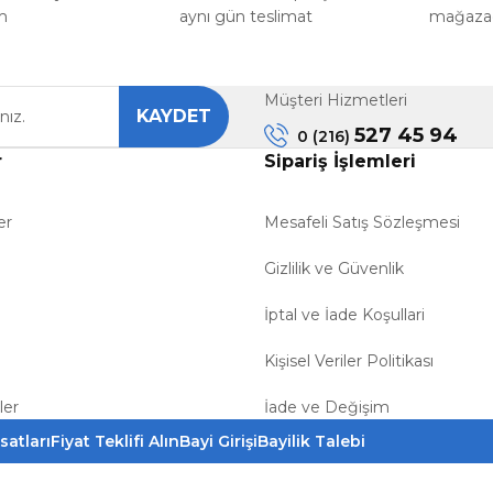
m
aynı gün teslimat
mağazada
Müşteri Hizmetleri
KAYDET
527 45 94
0 (216)
r
Sipariş İşlemleri
er
Mesafeli Satış Sözleşmesi
Gizlilik ve Güvenlik
İptal ve İade Koşullari
Kişisel Veriler Politikası
ler
İade ve Değişim
satları
Fiyat Teklifi Alın
Bayi Girişi
Bayilik Talebi