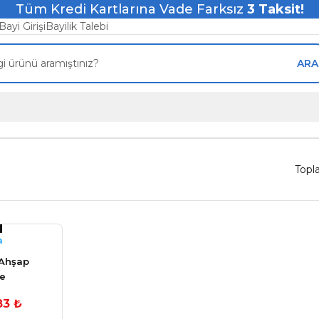
Tüm Kredi Kartlarına Vade Farksız
3
Taksit!
Bayi Girişi
Bayilik Talebi
ARA
Topl
a
Ahşap
e
rund 2.5
83 ₺